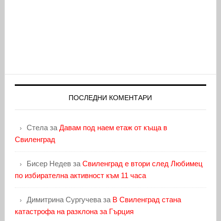
ПОСЛЕДНИ КОМЕНТАРИ
Стела
за
Давам под наем етаж от къща в
Свиленград
Бисер Недев
за
Свиленград е втори след Любимец
по избирателна активност към 11 часа
Димитрина Сургучева
за
В Свиленград стана
катастрофа на разклона за Гърция