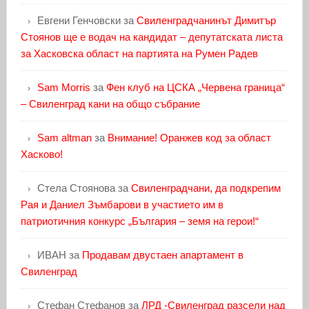
Евгени Генчовски
за
Свиленградчанинът Димитър
Стоянов ще е водач на кандидат – депутатската листа
за Хасковска област на партията на Румен Радев
Sam Morris
за
Фен клуб на ЦСКА „Червена граница“
– Свиленград кани на общо събрание
Sam altman
за
Внимание! Оранжев код за област
Хасково!
Стела Стоянова
за
Свиленградчани, да подкрепим
Рая и Даниел Зъмбарови в участието им в
патриотичния конкурс „България – земя на герои!“
ИВАН
за
Продавам двустаен апартамент в
Свиленград
Стефан Стефанов
за
ЛРД -Свиленград разсели над