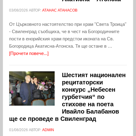
03/08/2026
АВТОР:
АТАНАС АТАНАСОВ
От Църковното настоятелство при храм "Света Троица"
- Свиленград съобщиха, че в чест на Богородичните
пости в енорийския храм предстои иконата на Св.
Богородица Акатисна-Атонска. Тя ще остане в …
[Прочети повече...]
Шестият национален
рецитаторски
конкурс „Небесен
гурбетчия“ по
стихове на поета
Ивайло Балабанов
ще се проведе в Свиленград
01/08/2026
АВТОР:
ADMIN