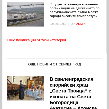
От утре се въвежда временна
организация на движението по
републиканската пътна мрежа
заради високите температури
03/08/2026
АВТОР:
ADMIN
Още публикации от тази категория
ОЩЕ НОВИНИ ОТ СВИЛЕНГРАД
В свиленградския
енорийски храм
„Света Троица“ е
иконата на Света
Богородица
Акатисна – Атонска