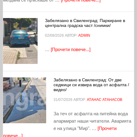
Забелязано в Свиленград: Паркиране в
централна градска част /снимки/
02/08/2026
АВТОР:
ADMIN
…
[Прочети повече...]
Забелязано в Свиленград: От две
седмици си извира вода от асфалта /
видео/
31/07/2026
АВТОР:
АТАНАС АТАНАСОВ
За теч от асфалта на питейна вода
алармират наши читатели. Аварията
е на улица "Мир". …
[Прочети
повече...]