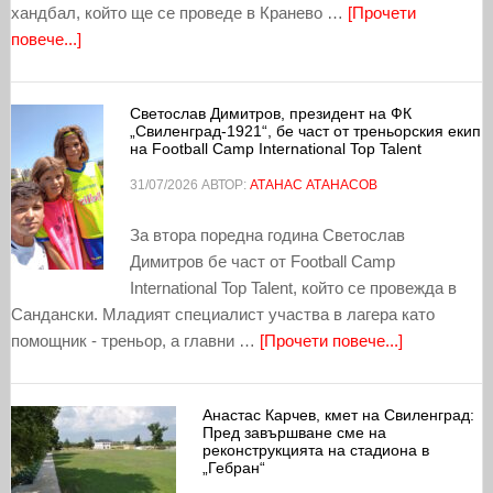
хандбал, който ще се проведе в Кранево …
[Прочети
повече...]
Светослав Димитров, президент на ФК
„Свиленград-1921“, бе част от треньорския екип
на Football Camp International Top Talent
31/07/2026
АВТОР:
АТАНАС АТАНАСОВ
За втора поредна година Светослав
Димитров бе част от Football Camp
International Top Talent, който се провежда в
Сандански. Младият специалист участва в лагера като
помощник - треньор, а главни …
[Прочети повече...]
Анастас Карчев, кмет на Свиленград:
Пред завършване сме на
реконструкцията на стадиона в
„Гебран“