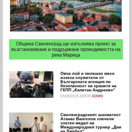
Община Свиленград ще изпълнява проект за
възстановяване и поддържане проводимостта на
река Марица
Овча лой и пилешко месо
иззеха служители от
Българската агенция по
безопасност на храните на
ГКПП „Капитан Андреево“
05/08/2026
АВТОР
ADMIN
Свиленградският шахматист
Атанас Вангелов спечели
златен медал на
Международния турнир „Дни
на Джебел“