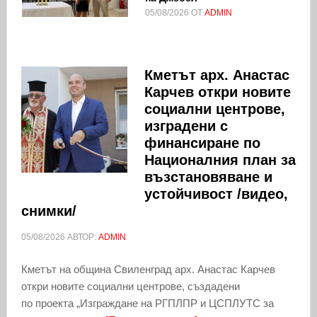
05/08/2026
ОТ
ADMIN
Кметът арх. Анастас
Карчев откри новите
социални центрове,
изградени с
финансиране по
Националния план за
възстановяване и
устойчивост /видео,
снимки/
05/08/2026
АВТОР:
ADMIN
Кметът на община Свиленград арх. Анастас Карчев
откри новите социални центрове, създадени
по проекта „Изграждане на РГПЛПР и ЦСПЛУТС за