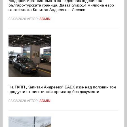
Модернизират системата за видеонаблюдение на
българо-турската граница. Дават близо14 милиона евро
за отсечката Капитан Андреево – Лесово
03/08/2026
АВТОР:
ADMIN
На ГКПП „Капитан Андреево“ БАБХ иззе над половин тон
продукти от животински произход без документи
03/08/2026
АВТОР:
ADMIN