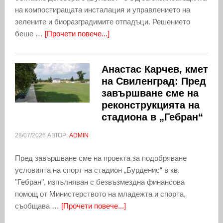
на компостиращата инсталация и управлението на
зелените и биоразградимите отпадъци. Решението
беше …
[Прочети повече...]
Анастас Карчев, кмет
на Свиленград: Пред
завършване сме на
реконструкцията на
стадиона в „Гебран“
28/07/2026
АВТОР:
ADMIN
Пред завършване сме на проекта за подобряване
условията на спорт на стадион „Бурденис“ в кв.
"Гебран", изпълняван с безвъзмездна финансова
помощ от Министерството на младежта и спорта,
съобщава …
[Прочети повече...]