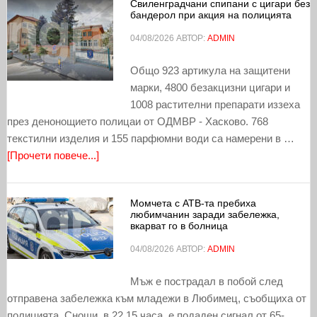
Свиленградчани спипани с цигари без
бандерол при акция на полицията
04/08/2026
АВТОР:
ADMIN
Общо 923 артикула на защитени
марки, 4800 безакцизни цигари и
1008 растителни препарати иззеха
през денонощието полицаи от ОДМВР - Хасково. 768
текстилни изделия и 155 парфюмни води са намерени в …
[Прочети повече...]
Момчета с АТВ-та пребиха
любимчанин заради забележка,
вкарват го в болница
04/08/2026
АВТОР:
ADMIN
Мъж е пострадал в побой след
отправена забележка към младежи в Любимец, съобщиха от
полицията. Снощи, в 22,15 часа, е подаден сигнал от 65-