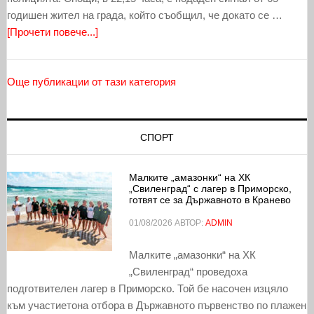
годишен жител на града, който съобщил, че докато се …
[Прочети повече...]
Още публикации от тази категория
СПОРТ
Малките „амазонки“ на ХК
„Свиленград“ с лагер в Приморско,
готвят се за Държавното в Кранево
01/08/2026
АВТОР:
ADMIN
Малките „амазонки“ на ХК
„Свиленград“ проведоха
подготвителен лагер в Приморско. Той бе насочен изцяло
към участиетона отбора в Държавното първенство по плажен