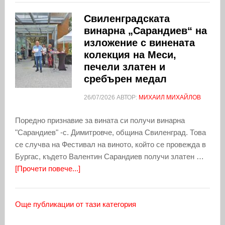
Свиленградската
винарна „Сарандиев“ на
изложение с винената
колекция на Меси,
печели златен и
сребърен медал
26/07/2026
АВТОР:
МИХАИЛ МИХАЙЛОВ
Поредно признавие за вината си получи винарна
"Сарандиев" -с. Димитровче, община Свиленград. Това
се случва на Фестивал на виното, който се провежда в
Бургас, където Валентин Сарандиев получи златен …
[Прочети повече...]
Още публикации от тази категория