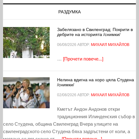
РАЗДУМКА
Забелязано в Свиленград: Покрити в
дебрите на историята /снимки/
06/08/2026
АВТОР:
МИХАИЛ МИХАЙЛОВ
…
[Прочети повече...]
Нелина вдигна на хоро цяла Студена
/снимки/
02/08/2026
АВТОР:
МИХАИЛ МИХАЙЛОВ
Кметът Андон Андонов откри
традиционния Илинденския събор в
село Студена, община Свиленград Вчера улиците на
свиленградското село Студена бяха задръстени от коли, а
мегдана се пръскаше от …
[Прочети повече...]