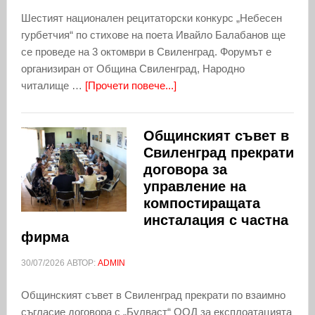
Шестият национален рецитаторски конкурс „Небесен
гурбетчия“ по стихове на поета Ивайло Балабанов ще
се проведе на 3 октомври в Свиленград. Форумът е
организиран от Община Свиленград, Народно
читалище …
[Прочети повече...]
Общинският съвет в
Свиленград прекрати
договора за
управление на
компостиращата
инсталация с частна
фирма
30/07/2026
АВТОР:
ADMIN
Общинският съвет в Свиленград прекрати по взаимно
съгласие договора с „Булваст“ ООД за експлоатацията