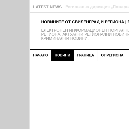
Над 150 деца от школата на Ф
LATEST NEWS
НОВИНИТЕ ОТ СВИЛЕНГРАД И РЕГИОНА | 
EЛЕКТРОНЕН ИНФОРМАЦИОНЕН ПОРТАЛ НА
РЕГИОНА. АКТУАЛНИ РЕГИОНАЛНИ НОВИНИ
КРИМИНАЛНИ НОВИНИ.
НАЧАЛО
НОВИНИ
ГРАНИЦА
ОТ РЕГИОНА