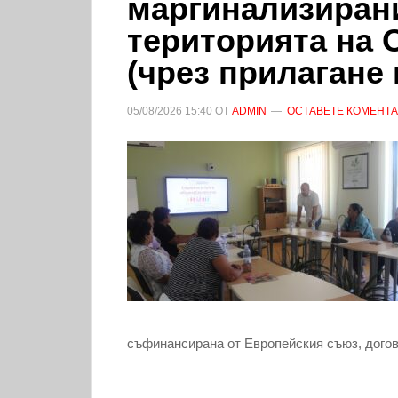
маргинализиран
територията на
(чрез прилагане
05/08/2026
15:40
ОТ
ADMIN
ОСТАВЕТЕ КОМЕНТ
съфинансирана от Европейския съюз, дого