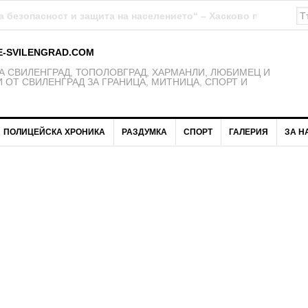
К Свиленград – 1921 получават нови екипи
E-SVILENGRAD.COM
 СВИЛЕНГРАД, ТОПОЛОВГРАД, ХАРМАНЛИ, ЛЮБИМЕЦ И
 ОТ СВИЛЕНГРАД ЗА ГРАНИЦА, МИТНИЦА, СПОРТ И
ПОЛИЦЕЙСКА ХРОНИКА
РАЗДУМКА
СПОРТ
ГАЛЕРИЯ
ЗА Н