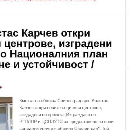
стас Карчев откри
 центрове, изградени
по Националния план
е и устойчивост /
АР
Кметът на община Свиленград арх. Анастас
Карчев откри новите социални центрове,
създадени по проекта „Изграждане на
РГПЛПР и ЦСПЛУТС за предоставяне на нови
социални услуги в община Свиленград“. Той