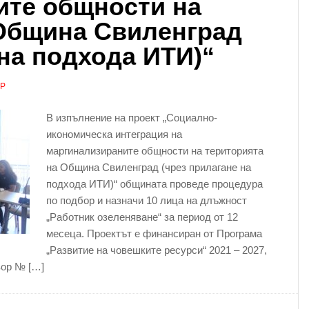
ите общности на
 Община Свиленград
 на подхода ИТИ)“
АР
В изпълнение на проект „Социално-
икономическа интеграция на
маргинализираните общности на територията
на Община Свиленград (чрез прилагане на
подхода ИТИ)“ общината проведе процедура
по подбор и назначи 10 лица на длъжност
„Работник озеленяване“ за период от 12
месеца. Проектът е финансиран от Програма
„Развитие на човешките ресурси“ 2021 – 2027,
вор № […]