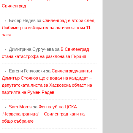
Свиленград
Бисер Недев
за
Свиленград е втори след
Любимец по избирателна активност към 11
часа
Димитрина Сургучева
за
В Свиленград
стана катастрофа на разклона за Гърция
Евгени Генчовски
за
Свиленградчанинът
Димитър Стоянов ще е водач на кандидат –
депутатската листа за Хасковска област на
партията на Румен Радев
Sam Morris
за
Фен клуб на ЦСКА
„Червена граница“ – Свиленград кани на
общо събрание