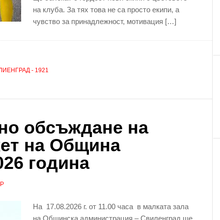
на клуба. За тях това не са просто екипи, а
чувство за принадлежност, мотивация […]
ЛИЕНГРАД - 1921
но обсъждане на
жет на Община
026 година
АР
На 17.08.2026 г. от 11.00 часа в малката зала
на Общинска администрация – Свиленград ще