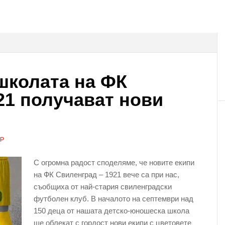
 школата на ФК
21 получават нови
АР
С огромна радост споделяме, че новите екипи
на ФК Свиленград – 1921 вече са при нас,
съобщиха от най-стария свиленградски
футболен клуб. В началото на септември над
150 деца от нашата детско-юношеска школа
ще облекат с гордост нови екипи с цветовете