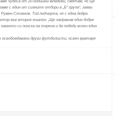
ваме чудеса от 20-годишни младежи, смятам, че ще
гаме с един от силните отбори в „Б“ група“, заяви
Румен Стоянов. Той подчерта, че с една добра
ктор във втория ешалон. „Ще направим един добре
 каквото си поиска на терена и да победи всеки един
т освобождавани други футболисти, освен вратаря