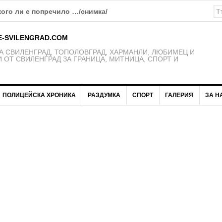
кого ли е попречило …/снимка/
E-SVILENGRAD.COM
 СВИЛЕНГРАД, ТОПОЛОВГРАД, ХАРМАНЛИ, ЛЮБИМЕЦ И
 ОТ СВИЛЕНГРАД ЗА ГРАНИЦА, МИТНИЦА, СПОРТ И
ПОЛИЦЕЙСКА ХРОНИКА
РАЗДУМКА
СПОРТ
ГАЛЕРИЯ
ЗА Н