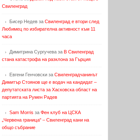
Свиленград
Бисер Недев
за
Свиленград е втори след
Любимец по избирателна активност към 11
часа
Димитрина Сургучева
за
В Свиленград
стана катастрофа на разклона за Гърция
Евгени Генчовски
за
Свиленградчанинът
Димитър Стоянов ще е водач на кандидат –
депутатската листа за Хасковска област на
партията на Румен Радев
Sam Morris
за
Фен клуб на ЦСКА
„Червена граница“ – Свиленград кани на
общо събрание