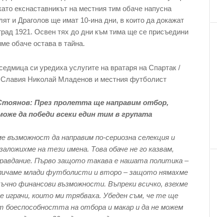
като екснаставникът на местния тим обаче напусна
лят и Драголов ще имат 10-ина дни, в които да докажат
град 1921. Освен тях до дни към тима ще се присъедини
име обаче остава в тайна.
седмица си уредиха услугите на вратаря на Спартак /
от Славия Николай Младенов и местния футболист
Стоянов: През пролетта ще направим отбор,
може да победи всеки един тим в групата
е възможност да направим по-сериозна селекция и
заложихме на тези имена. Това обаче не го казвам,
равдание. Първо защото такава е нашата политика –
личаме млади футболисти и второ – защото нямахме
чно финансови възможности. Въпреки всичко, взехме
 играчи, които ми трябваха. Убеден съм, че те ще
 боеспособността на отбора и макар и да не можем