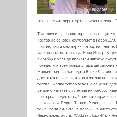
техническият директор на свиленградчани 
Той поясни, че новият играч на южняците м
Костов бе основен футболист в набор 1990
присъедини и към първия отбор на белите. 
засили към аматьорския Нови Искър. В тре
си отбор и успя да впечатли няколко скаути
понеделник тренировки с тима ще започне 
Малкият син на легендата Васко Драголов з
достатъчно шанс за изява и затова потърс
тестван и едва тогава вече ще се реши дал
регион с изявите си с екипа на Хеброс, къд
превърна в един от най-важните играчи на
ще изкара и Георги Петков. Роденият през 
той е носил екипите на Левски, на чийто о
Черноморец Бургас /София/, Локо /Мз/ и Ча