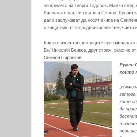
по времето на Георги Тодоров. Малко след 
бялослатенци, си тръгна и Петков. Браните
дали заслужават да носят екипа на Свилен
и защитник от втородивизионен тим, чието 
Както е известно, южняците през миналата 
Вн/ Николай Банков, друг страж, само че 
Симеон Пиронков.
Румен 
който 
„Нямахм
затова 
като оп
да прив
достатъ
точните
повишат