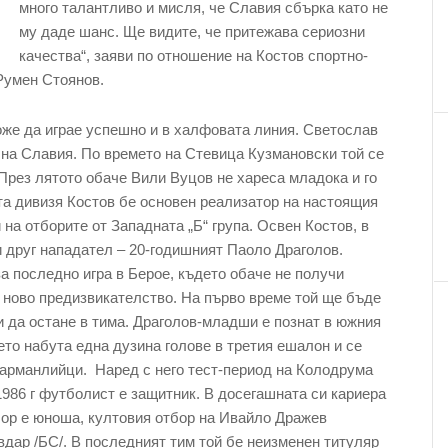
много талантливо и мисля, че Славия сбърка като не
му даде шанс. Ще видите, че притежава сериозни
качества“, заяви по отношение на Костов спортно-
Румен Стоянов.
оже да играе успешно и в халфовата линия. Светослав
 на Славия. По времето на Стевица Кузмановски той се
През лятото обаче Вили Вуцов не хареса младока и го
та дивизя Костов бе основен реализатор на настоящия
 на отборите от Западната „Б“ група. Освен Костов, в
и друг нападател – 20-годишният Паоло Драголов.
а последно игра в Берое, където обаче не получи
и ново предизвикателство. На първо време той ще бъде
и да остане в тима. Драголов-младши е познат в южния
ето набута една дузина голове в третия ешалон и се
 харманлийци. Наред с него тест-период на Колодрума
1986 г футболист е защитник. В досегашната си кариера
тбор е юноша, култовия отбор на Ивайло Дражев
вдар /БС/. В последният тим той бе неизменен титуляр