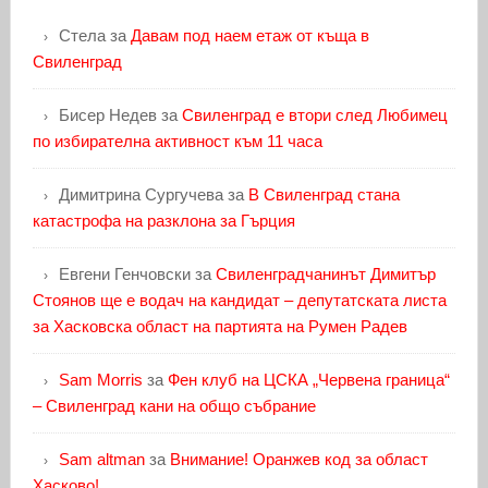
Стела
за
Давам под наем етаж от къща в
Свиленград
Бисер Недев
за
Свиленград е втори след Любимец
по избирателна активност към 11 часа
Димитрина Сургучева
за
В Свиленград стана
катастрофа на разклона за Гърция
Евгени Генчовски
за
Свиленградчанинът Димитър
Стоянов ще е водач на кандидат – депутатската листа
за Хасковска област на партията на Румен Радев
Sam Morris
за
Фен клуб на ЦСКА „Червена граница“
– Свиленград кани на общо събрание
Sam altman
за
Внимание! Оранжев код за област
Хасково!