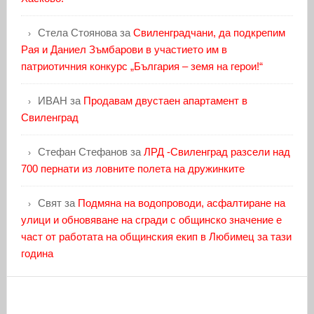
Стела Стоянова
за
Свиленградчани, да подкрепим
Рая и Даниел Зъмбарови в участието им в
патриотичния конкурс „България – земя на герои!“
ИВАН
за
Продавам двустаен апартамент в
Свиленград
Стефан Стефанов
за
ЛРД -Свиленград разсели над
700 пернати из ловните полета на дружинките
Свят
за
Подмяна на водопроводи, асфалтиране на
улици и обновяване на сгради с общинско значение е
част от работата на общинския екип в Любимец за тази
година