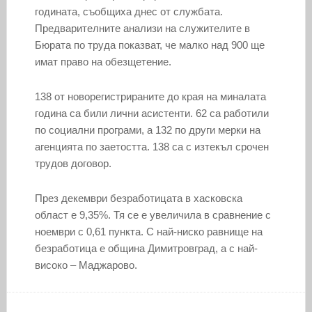
годината, съобщиха днес от службата.
Предварителните анализи на служителите в
Бюрата по труда показват, че малко над 900 ще
имат право на обезщетение.
138 от новорегистрираните до края на миналата
година са били лични асистенти. 62 са работили
по социални програми, а 132 по други мерки на
агенцията по заетостта. 138 са с изтекъл срочен
трудов договор.
През декември безработицата в хасковска
област е 9,35%. Тя се е увеличила в сравнение с
ноември с 0,61 пункта. С най-ниско равнище на
безработица е община Димитровград, а с най-
високо – Маджарово.