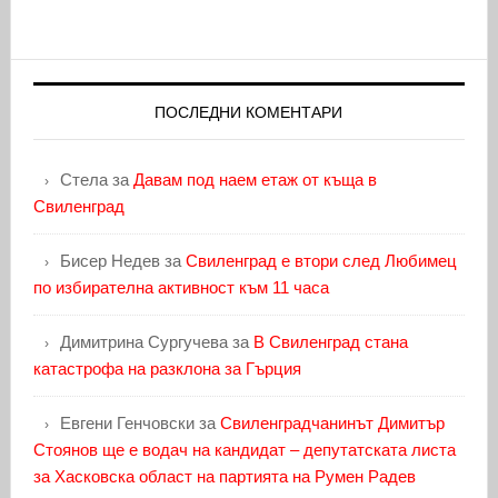
ПОСЛЕДНИ КОМЕНТАРИ
Стела
за
Давам под наем етаж от къща в
Свиленград
Бисер Недев
за
Свиленград е втори след Любимец
по избирателна активност към 11 часа
Димитрина Сургучева
за
В Свиленград стана
катастрофа на разклона за Гърция
Евгени Генчовски
за
Свиленградчанинът Димитър
Стоянов ще е водач на кандидат – депутатската листа
за Хасковска област на партията на Румен Радев