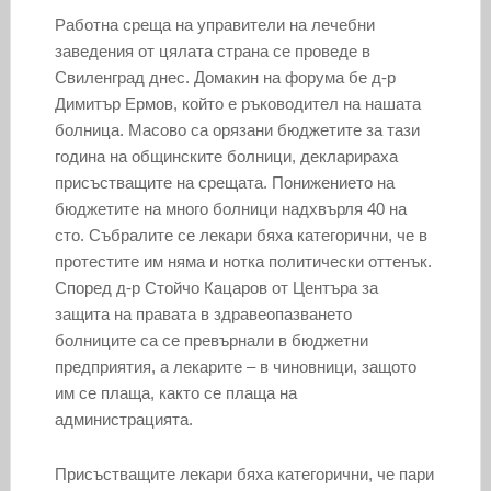
Работна среща на управители на лечебни
заведения от цялата страна се проведе в
Свиленград днес. Домакин на форума бе д-р
Димитър Ермов, който е ръководител на нашата
болница. Масово са орязани бюджетите за тази
година на общинските болници, декларираха
присъстващите на срещата. Понижението на
бюджетите на много болници надхвърля 40 на
сто. Събралите се лекари бяха категорични, че в
протестите им няма и нотка политически оттенък.
Според д-р Стойчо Кацаров от Центъра за
защита на правата в здравеопазването
болниците са се превърнали в бюджетни
предприятия, а лекарите – в чиновници, защото
им се плаща, както се плаща на
администрацията.
Присъстващите лекари бяха категорични, че пари