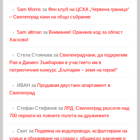
Sam Morris
за
Фен клуб на ЦСКА „Червена граница“
– Свиленград кани на общо събрание
Sam altman
за
Внимание! Оранжев код за област
Хасково!
Стела Стоянова
за
Свиленградчани, да подкрепим
Рая и Даниел Зъмбарови в участието им в
патриотичния конкурс „България – земя на герои!“
ИВАН
за
Продавам двустаен апартамент в
Свиленград
Стефан Стефанов
за
ЛРД -Свиленград разсели над
700 пернати из ловните полета на дружинките
Свят
за
Подмяна на водопроводи, асфалтиране на
улици и обновяване на сгради с общинско значение е