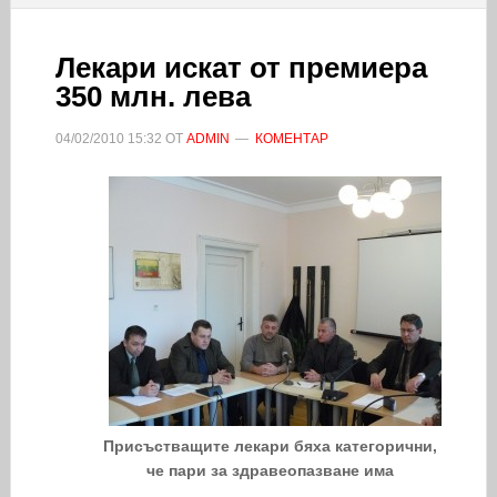
Лекари искат от премиера
350 млн. лева
04/02/2010
15:32
ОТ
ADMIN
КОМЕНТАР
Присъстващите лекари бяха категорични,
че пари за здравеопазване има