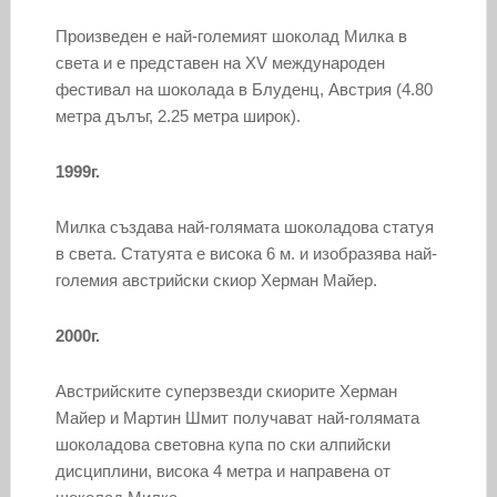
Произведен е най-големият шоколад Милка в
света и е представен на XV международен
фестивал на шоколада в Блуденц, Австрия (4.80
метра дълъг, 2.25 метра широк).
1999г.
Милка създава най-голямата шоколадова статуя
в света. Статуята е висока 6 м. и изобразява най-
големия австрийски скиор Херман Майер.
2000г.
Австрийските суперзвезди скиорите Херман
Майер и Мартин Шмит получават най-голямата
шоколадова световна купа по ски алпийски
дисциплини, висока 4 метра и направена от