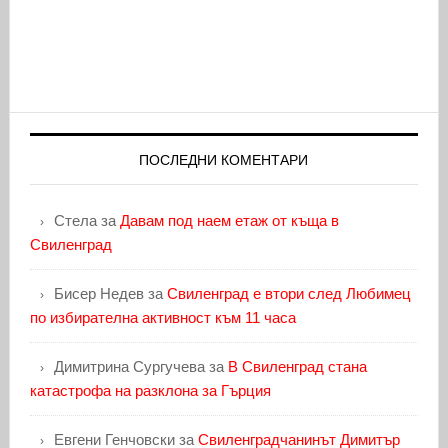
ПОСЛЕДНИ КОМЕНТАРИ
Стела
за
Давам под наем етаж от къща в
Свиленград
Бисер Недев
за
Свиленград е втори след Любимец
по избирателна активност към 11 часа
Димитрина Сургучева
за
В Свиленград стана
катастрофа на разклона за Гърция
Евгени Генчовски
за
Свиленградчанинът Димитър