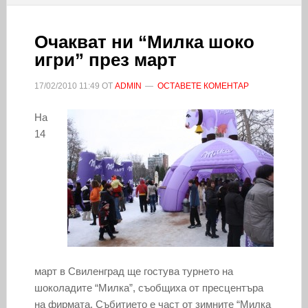
Очакват ни “Милка шоко
игри” през март
17/02/2010
11:49
ОТ
ADMIN
ОСТАВЕТЕ КОМЕНТАР
На
14
март в Свиленград ще гостува турнето на
шоколадите “Милка”, съобщиха от пресцентъра
на фирмата. Събитието е част от зимните “Милка