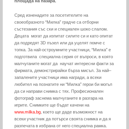
площада на пазара.
Сред изненадите за посетителите на
своеобразното “Милка” градче са отборни
състезания със ски и специален шоко слалом.
Децата могат да изпитат силите си и като опитат
да подредят 3D пъзел или да уцелят гюмче с
топка. За най-остроумните участници, “Милка” e
подготвила специална серия от въпроси, в която
мaлчуганите могат да научат интересни факти за
фирмата, демонстрирайки бърза мисъл. За най–
запалените участници има награди, а всеки
любител на познатите ни “Милка” герои би могъл
да си направи снимка с тях. Професионален
фотограф заснема малчуганите в разгара на
игрите. Снимките ще бъдат качени на
www.milka.bg
, което ще даде възможност на
всеки участник да потърси своята снимка и да я
разпечата в избрана от него специална рамка.