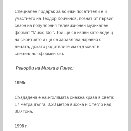
Специален подарък за всички посетители е и
участието на Теодор Койчинов, познат от първия
сезон на популярния телевизионен музикален
формат “Music Idol”. Той ще се изяви като водещ
на събитието и ще се забавлява наравно с
децата, докато родителите им отдъхват в
специално оформен кът.
Рекорди на Милка в Гинес:
1996г.
Създадена е най-голямата снежна крава в света:
17 метра дълга, 9.20 метра висока и с тегло над
900 тона.
1998 г.