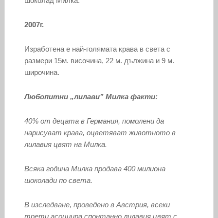
шоколад Милка.
2007г.
Изработена е най-голямата крава в света с
размери 15м. височина, 22 м. дължина и 9 м.
широчина.
Любопитни „лилави” Милка факти:
40% от децата в Германия, помолени да
нарисуват крава, оцветяват животното в
лилавия цвят на Милка.
Всяка година Милка продава 400 милиона
шоколади по света.
В изследване, проведено в Австрия, всеки
трети асоциира спонтанно лилавия цвят с