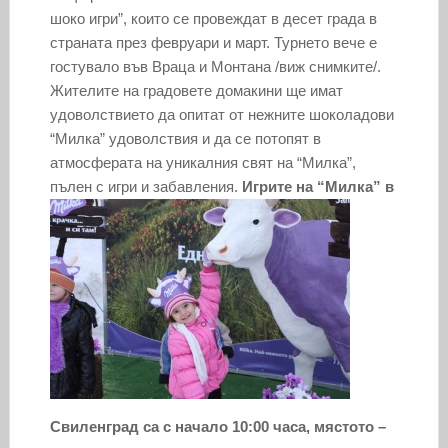
шоко игри”, които се провеждат в десет града в
страната през февруари и март. Турнето вече е
гостувало във Враца и Монтана /виж снимките/.
Жителите на градовете домакини ще имат
удоволствието да опитат от нежните шоколадови
“Милка” удоволствия и да се потопят в
атмосферата на уникалния свят на “Милка”,
пълен с игри и забавления.
Игрите на “Милка” в
Свиленград са с начало 10:00 часа, мястото –