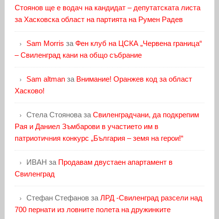
Стоянов ще е водач на кандидат – депутатската листа
за Хасковска област на партията на Румен Радев
Sam Morris
за
Фен клуб на ЦСКА „Червена граница“
– Свиленград кани на общо събрание
Sam altman
за
Внимание! Оранжев код за област
Хасково!
Стела Стоянова
за
Свиленградчани, да подкрепим
Рая и Даниел Зъмбарови в участието им в
патриотичния конкурс „България – земя на герои!“
ИВАН
за
Продавам двустаен апартамент в
Свиленград
Стефан Стефанов
за
ЛРД -Свиленград разсели над
700 пернати из ловните полета на дружинките