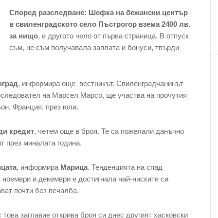
Според разследване
:
Шефка на бежански център
в свиленградското село Пъстрогор взема 2400 лв.
за нищо
, е другото чело от първа страница. В отпуск
съм, не съм получавала заплата и бонуси, твърди
нград
, информира още вестникът. Свиленградчанинът
оследовател на Марсел Марсо, ще участва на прочутия
он, Франция, през юли.
ди кредит
, четем още в броя. Те са пожелали данъчно
т през миналата година.
ицата
, информира
Марица
. Тенденцията на спад
 ноември и декември е достигнала най-ниските си
ават почти без печалба.
 с това заглавие открива броя си днес другият хасковски