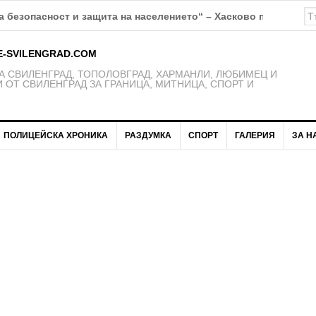
 безопасност и защита на населението“ – Хасково предупрежд
E-SVILENGRAD.COM
 СВИЛЕНГРАД, ТОПОЛОВГРАД, ХАРМАНЛИ, ЛЮБИМЕЦ И
 ОТ СВИЛЕНГРАД ЗА ГРАНИЦА, МИТНИЦА, СПОРТ И
ПОЛИЦЕЙСКА ХРОНИКА
РАЗДУМКА
СПОРТ
ГАЛЕРИЯ
ЗА Н