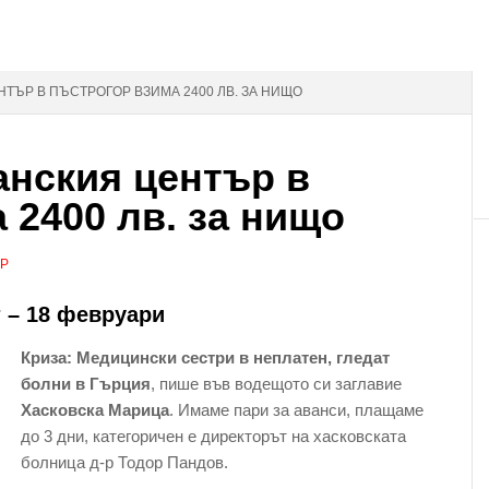
ТЪР В ПЪСТРОГОР ВЗИМА 2400 ЛВ. ЗА НИЩО
нския център в
 2400 лв. за нищо
АР
 – 18 февруари
Криза: Медицински сестри в неплатен, гледат
болни в Гърция
, пише във водещото си заглавие
Хасковска Марица
. Имаме пари за аванси, плащаме
до 3 дни, категоричен е директорът на хасковската
болница д-р Тодор Пандов.