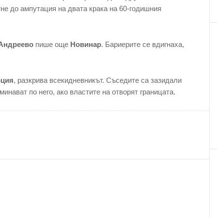
гне до ампутация на двата крака на 60-годишния
 Андреево
пише още
Новинар
. Бариерите се вдигнаха,
рция
, разкрива всекидневникът. Съседите са зазидали
минават по него, ако властите на отворят границата.