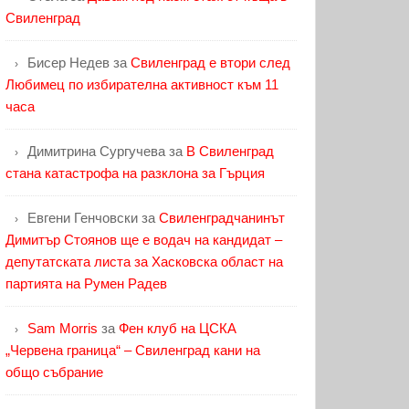
Свиленград
Бисер Недев
за
Свиленград е втори след
Любимец по избирателна активност към 11
часа
Димитрина Сургучева
за
В Свиленград
стана катастрофа на разклона за Гърция
Евгени Генчовски
за
Свиленградчанинът
Димитър Стоянов ще е водач на кандидат –
депутатската листа за Хасковска област на
партията на Румен Радев
Sam Morris
за
Фен клуб на ЦСКА
„Червена граница“ – Свиленград кани на
общо събрание