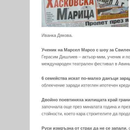
Иванка Дякова.
Ученик на Марсел Марсо с шоу за Свиле
Герасим Дишлиев – актьор-мим, ученик и п
международен театрален фестивал в Авинь
6 семейства искат по-малко данъци зара
облекчение заради изтеглен ипотечен креди
Двойно поевтиняха жилищата край гран
започнала още през миналата година и през
стойности, което кара строителите да прод
Руси измръзна от страх да не се запали
,