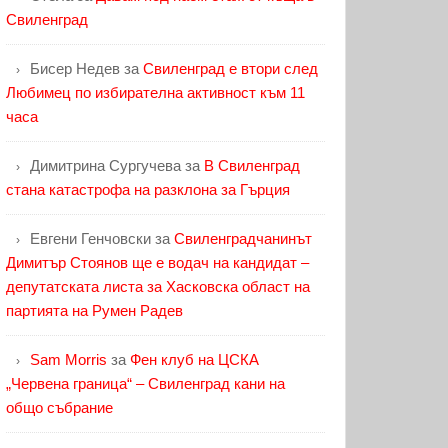
Свиленград
Бисер Недев
за
Свиленград е втори след
Любимец по избирателна активност към 11
часа
Димитрина Сургучева
за
В Свиленград
стана катастрофа на разклона за Гърция
Евгени Генчовски
за
Свиленградчанинът
Димитър Стоянов ще е водач на кандидат –
депутатската листа за Хасковска област на
партията на Румен Радев
Sam Morris
за
Фен клуб на ЦСКА
„Червена граница“ – Свиленград кани на
общо събрание