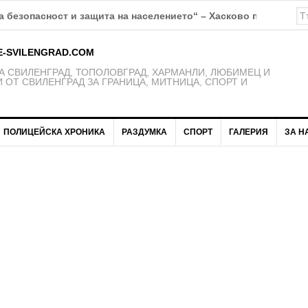
К Свиленград – 1921 получават нови екипи
E-SVILENGRAD.COM
 СВИЛЕНГРАД, ТОПОЛОВГРАД, ХАРМАНЛИ, ЛЮБИМЕЦ И
 ОТ СВИЛЕНГРАД ЗА ГРАНИЦА, МИТНИЦА, СПОРТ И
ПОЛИЦЕЙСКА ХРОНИКА
РАЗДУМКА
СПОРТ
ГАЛЕРИЯ
ЗА Н