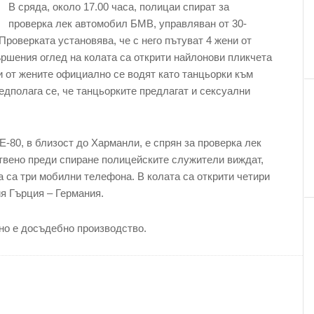
В сряда, около 17.00 часа, полицаи спират за
проверка лек автомобил БМВ, управляван от 30-
Проверката установява, че с него пътуват 4 жени от
ършения оглед на колата са открити найлонови пликчета
и от жените официално се водят като танцьорки към
дполага се, че танцьорките предлагат и сексуални
Е-80, в близост до Харманли, е спрян за проверка лек
твено преди спиране полицейските служители виждат,
ва са три мобилни телефона. В колата са открити четири
я Гърция – Германия.
но е досъдебно производство.