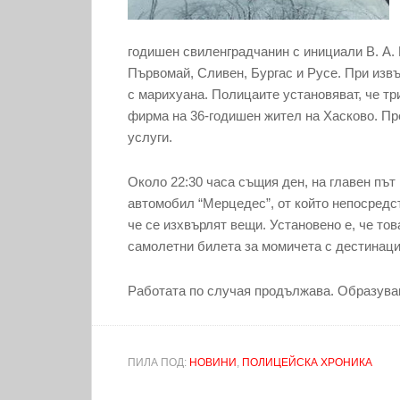
годишен свиленградчанин с инициали В. А. 
Първомай, Сливен, Бургас и Русе. При изв
с марихуана. Полицаите установяват, че тр
фирма на 36-годишен жител на Хасково. Пре
услуги.
Около 22:30 часа същия ден, на главен път 
автомобил “Мерцедес”, от който непосредс
че се изхвърлят вещи. Установено е, че то
самолетни билета за момичета с дестинаци
Работата по случая продължава. Образува
ПИЛА ПОД:
НОВИНИ
,
ПОЛИЦЕЙСКА ХРОНИКА