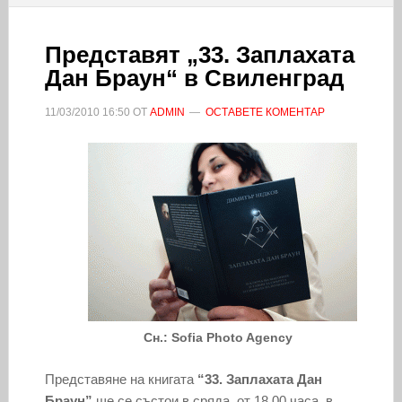
Представят „33. Заплахата
Дан Браун“ в Свиленград
11/03/2010
16:50
ОТ
ADMIN
ОСТАВЕТЕ КОМЕНТАР
Сн.: Sofia Photo Agency
Представяне на книгата
“33. Заплахата Дан
Браун”
ще се състои в сряда, от 18.00 часа, в