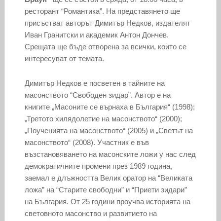
ресторант “Романтика”. На представянето ще
присъстват авторът Димитър Недков, издателят
Иван Гранитски и академик Антон Дончев.
Срещата ще бъде отворена за всички, които се
интересуват от темата.
Димитър Недков е посветен в тайните на
масонството “Свободен зидар”. Автор е на
книгите „Масоните се върнаха в България“ (1998);
„Третото хилядолетие на масонството“ (2000);
„Поученията на масонството“ (2005) и „Светът на
масонството“ (2008). Участник е във
възстановяването на масонските ложи у нас след
демократичните промени през 1989 година,
заемал е длъжността Велик оратор на “Великата
ложа” на “Старите свободни” и “Приети зидари”
на България. От 25 години проучва историята на
световното масонство и развитието на