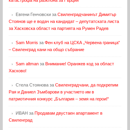
катастрофа на разклона за Гърция
Евгени Генчовски
за
Свиленградчанинът Димитър
Стоянов ще е водач на кандидат – депутатската листа
за Хасковска област на партията на Румен Радев
Sam Morris
за
Фен клуб на ЦСКА „Червена граница“
– Свиленград кани на общо събрание
Sam altman
за
Внимание! Оранжев код за област
Хасково!
Стела Стоянова
за
Свиленградчани, да подкрепим
Рая и Даниел Зъмбарови в участието им в
патриотичния конкурс „България – земя на герои!“
ИВАН
за
Продавам двустаен апартамент в
Свиленград