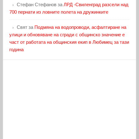
Стефан Стефанов
за
ЛРД -Свиленград разсели над
700 пернати из ловните полета на дружинките
Свят
за
Подмяна на водопроводи, асфалтиране на
улици и обновяване на сгради с общинско значение е
част от работата на общинския екип в Любимец за тази
година