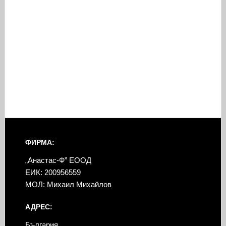
ФИРМА:
„Анастас-Ф” ЕООД
ЕИК: 200956559
МОЛ: Михаил Михайлов
АДРЕС:
България