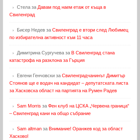
Стела
за
Давам под наем етаж от къща в
Свиленград
Бисер Недев
за
Свиленград е втори след Любимец
по избирателна активност към 11 часа
Димитрина Сургучева
за
В Свиленград стана
катастрофа на разклона за Гърция
Евгени Генчовски
за
Свиленградчанинът Димитър
Стоянов ще е водач на кандидат – депутатската листа
за Хасковска област на партията на Румен Радев
Sam Morris
за
Фен клуб на ЦСКА „Червена граница“
– Свиленград кани на общо събрание
Sam altman
за
Внимание! Оранжев код за област
Хасково!