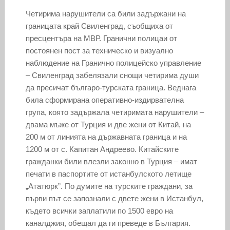
Четирима нарушители са били задържани на
границата край Свиленград, съобщиха от
пресцентъра на МВР. Гранични полицаи от
постоянен пост за техническо и визуално
наблюдение на Гранично полицейско управление
– Свиленград забелязали снощи четирима души
да пресичат българо-турската граница. Веднага
била сформирана оперативно-издирвателна
група, която задържала четиримата нарушители –
двама мъже от Турция и две жени от Китай, на
200 м от линията на държавната граница и на
1200 м от с. Капитан Андреево. Китайските
гражданки били влезли законно в Турция – имат
печати в паспортите от истанбулското летище
„Ататюрк”. По думите на турските граждани, за
първи път се запознали с двете жени в Истанбул,
където всички заплатили по 1500 евро на
каналджия, обещал да ги преведе в България.