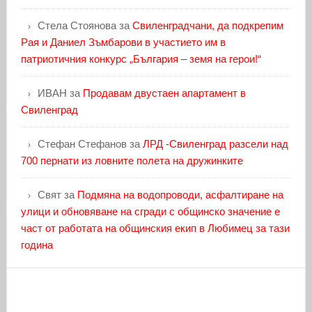
Стела Стоянова
за
Свиленградчани, да подкрепим
Рая и Даниел Зъмбарови в участието им в
патриотичния конкурс „България – земя на герои!“
ИВАН
за
Продавам двустаен апартамент в
Свиленград
Стефан Стефанов
за
ЛРД -Свиленград разсели над
700 пернати из ловните полета на дружинките
Свят
за
Подмяна на водопроводи, асфалтиране на
улици и обновяване на сгради с общинско значение е
част от работата на общинския екип в Любимец за тази
година