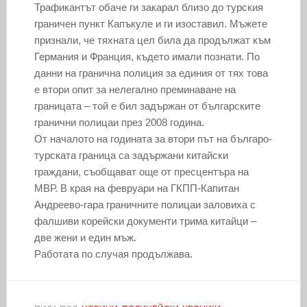
Трафикантът обаче ги закарал близо до турския
граничен пункт Капъкуле и ги изоставил. Мъжете
признали, че тяхната цел била да продължат към
Германия и Франция, където имали познати. По
данни на гранична полиция за единия от тях това
е втори опит за нелегално преминаване на
границата – той е бил задържан от българските
гранични полицаи през 2008 година.
От началото на годината за втори път на българо-
турската граница са задържани китайски
граждани, съобщават още от пресцентъра на
МВР. В края на февруари на ГКПП-Капитан
Андреево-гара граничните полицаи заловиха с
фалшиви корейски документи трима китайци –
две жени и един мъж.
Работата по случая продължава.