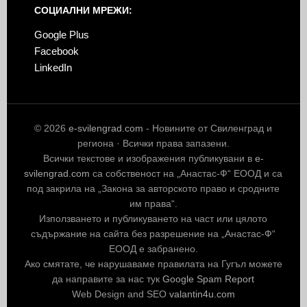
СОЦИАЛНИ МРЕЖИ:
Google Plus
Facebook
LinkedIn
© 2026
e-svilengrad.com
- Новините от Свиленград и
региона · Всички права запазени.
Всички текстове и изображения публикувани в
e-
svilengrad.com
са собственост на „Анастас-Ф“ ЕООД и са
под закрила на „Закона за авторското право и сродните
им права“.
Използването и публикуването на част или цялото
съдържание на сайта без разрешение на „Анастас-Ф“
ЕООД е забранено.
Ако смятате, че нарушаваме правилата на Гугъл можете
да направите за нас тук
Google Spam Report
Web Design and SEO
valantin4u.com