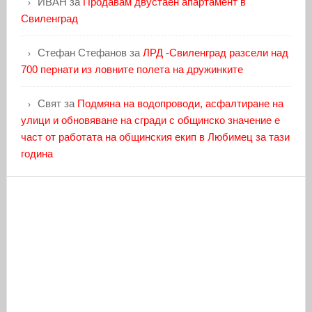
ИВАН
за
Продавам двустаен апартамент в
Свиленград
Стефан Стефанов
за
ЛРД -Свиленград разсели над
700 пернати из ловните полета на дружинките
Свят
за
Подмяна на водопроводи, асфалтиране на
улици и обновяване на сгради с общинско значение е
част от работата на общинския екип в Любимец за тази
година