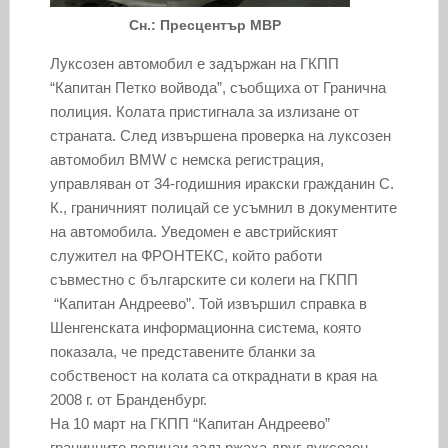
Сн.: Пресцентър МВР
Луксозен автомобил е задържан на ГКПП
“Капитан Петко войвода”, съобщиха от Гранична
полиция. Колата пристигнала за излизане от
страната. След извършена проверка на луксозен
автомобил BMW с немска регистрация,
управляван от 34-годишния иракски гражданин С.
К., граничният полицай се усъмнил в документите
на автомобила. Уведомен е австрийският
служител на ФРОНТЕКС, който работи
съвместно с българските си колеги на ГКПП
“Капитан Андреево”. Той извършил справка в
Шенгенската информационна система, която
показала, че представените бланки за
собственост на колата са откраднати в края на
2008 г. от Бранденбург.
На 10 март на ГКПП “Капитан Андреево”
граничните полицаи задържаха друг луксозен