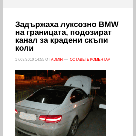
Задържаха луксозно BMW
на границата, подозират
канал за крадени скъпи
коли
17/03/2010
14:55
ОТ
ADMIN
ОСТАВЕТЕ КОМЕНТАР