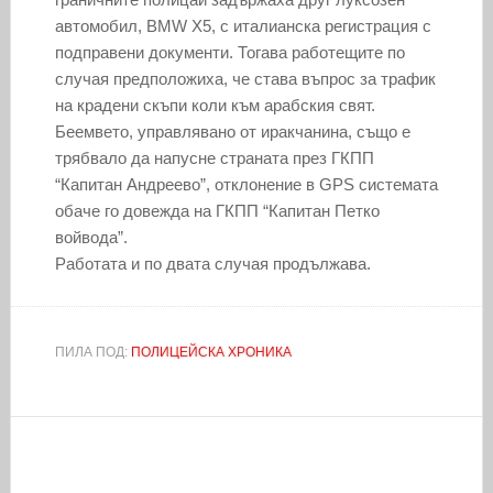
автомобил, BMW X5, с италианска регистрация с
подправени документи. Тогава работещите по
случая предположиха, че става въпрос за трафик
на крадени скъпи коли към арабския свят.
Беемвето, управлявано от иракчанина, също е
трябвало да напусне страната през ГКПП
“Капитан Андреево”, отклонение в GPS системата
обаче го довежда на ГКПП “Капитан Петко
войвода”.
Работата и по двата случая продължава.
ПИЛА ПОД:
ПОЛИЦЕЙСКА ХРОНИКА