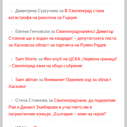
Димитрина Сургучева
за
В Свиленград стана
катастрофа на разклона за Гърция
Евгени Генчовски
за
Свиленградчанинът Димитър
Стоянов ще е водач на кандидат – депутатската листа
за Хасковска област на партията на Румен Радев
Sam Morris
за
Фен клуб на ЦСКА „Червена граница“
– Свиленград кани на общо събрание
Sam altman
за
Внимание! Оранжев код за област
Хасково!
Стела Стоянова
за
Свиленградчани, да подкрепим
Рая и Даниел Зъмбарови в участието им в
патриотичния конкурс „България – земя на герои!“