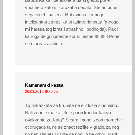
Babka Katka i pensionera da si gledat pone
vnucheto kato si zarqzaha decata. Stefan pone
sega sluchi na jena. Hubavica e i mnogo
inteligentna za razlika ot asimetrichnata (mnogo
mi haresa toq izraz i strashno i podhojda). Pak i
tia roga de gi noseshe zor si beshe!!!!!!!!!!!! Pone
se otarva zavaliqta.
Kamenarski
казва
26/03/2010 ДО 0:25
Tq prikazkata za kru6ata ne e izlqzla sluchaino.
Nali znaete maika i 4e e parvi koridor kakvo
o4akvahte za Katq? Sestra i pone izgori momche
ot drugade ta ne se znaqt rezilite v grada za neq
no pak slavata i oshte se nosi. A be otbor una4ki