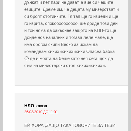
дънкат и пет пари не дават, а вие си чешите
езиците. Дреме им, че децата му мизерстват и
си броят стотинките. Тя тая ще го изцеди и ще
го изрита, спокоооооооооо, ще дойде този ден
и той няма да закъснее защото на КПП-то ще
дойде нов началник и тогава леле мале, ще
има сбогом скипи Веско аз искам да
командвам хихихихихихихихи Опасна бабка
🙂 де и моята да беше като нея сега щях да
съм на министерски стол хихихихихихи.
НЛО
казва
26/03/2010 ДО 11:01
ЕЙ,ХОРА ,ЗАЩО ТАКА ГОВОРИТЕ ЗА ТЕЗИ