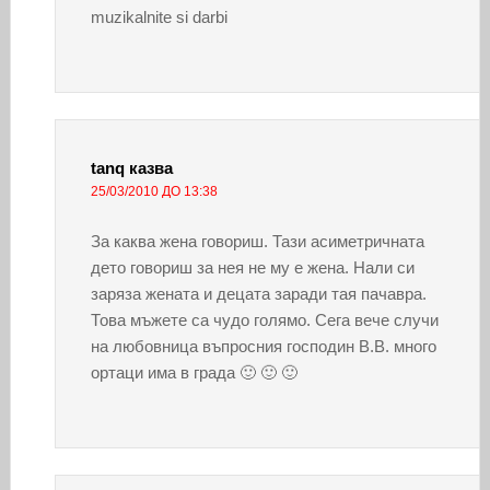
muzikalnite si darbi
tanq
казва
25/03/2010 ДО 13:38
За каква жена говориш. Тази асиметричната
дето говориш за нея не му е жена. Нали си
заряза жената и децата заради тая пачавра.
Това мъжете са чудо голямо. Сега вече случи
на любовница въпросния господин В.В. много
ортаци има в града 🙂 🙂 🙂