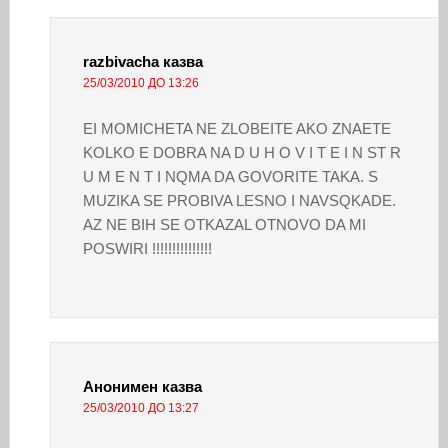
razbivacha
казва
25/03/2010 ДО 13:26
EI MOMICHETA NE ZLOBEITE AKO ZNAETE
KOLKO E DOBRA NA D U H O V I T E I N ST R
U M E N T I NQMA DA GOVORITE TAKA. S
MUZIKA SE PROBIVA LESNO I NAVSQKADE.
AZ NE BIH SE OTKAZAL OTNOVO DA MI
POSWIRI !!!!!!!!!!!!!!!
Анонимен
казва
25/03/2010 ДО 13:27