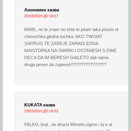
Анонимен
казва
25/03/2010 ДО 18:27
MIME, ne te znam no shte te pitam taka prosto ot
choveshka gledna tochka. AKO TWOIAT
SAPRUG TE ZAREJE ZARADI EDNA
MAISTORKA NA SWIRKI I OSTANESH S DWE
DECA DA IM BERESH GAILETO dali nqma
druga pesen da zapeesh???????????????
KUKATA
казва
25/03/2010 ДО 18:33
FALKO, brat , ne drazni Mimeto sigrno i tq e ot