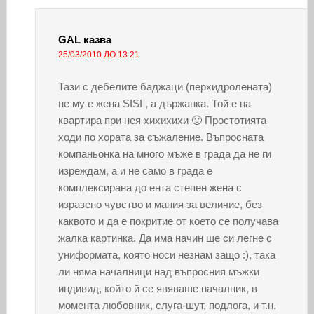
GAL
казва
25/03/2010 ДО 13:21
Тази с дебелите баджаци (перхидролената)
не му е жена SISI , а държанка. Той е на
квартира при нея хихихихи 🙂 Простотията
ходи по хората за съжаление. Въпросната
компаньонка на много мъже в града да не ги
изреждам, а и не само в града е
комплексирана до ента степен жена с
изразено чувство и мания за величие, без
каквото и да е покритие от което се получава
жалка картинка. Да има начин ще си легне с
униформата, която носи незнам защо :), така
ли няма началници над въпросния мъжки
индивид, който й се явяваше началник, в
момента любовник, слуга-шут, подлога, и т.н.