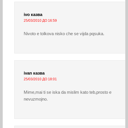
ivo
казва
25/03/2010 ДО 16:59
Nivoto e tolkova nisko che se vijda pqsuka.
ivan
казва
25/03/2010 ДО 18:01
Mime,mai ti se iska da mislim kato teb,prosto e
nevuzmojno.