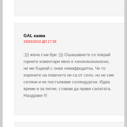
GAL
казва
26/03/2010 ДО 17:39
:))) жена съм бре :))) Ошашавихте се покрай
горните коментари явно е хихихихихихихих,
не ме бъркай с оная хемафродитка. Че то
корените на повечето ни са от село, но не сме
селяни и не постъпваме селяндурски. Идва
време и за питие, ставам да правя салатата.
Наздраве !!!