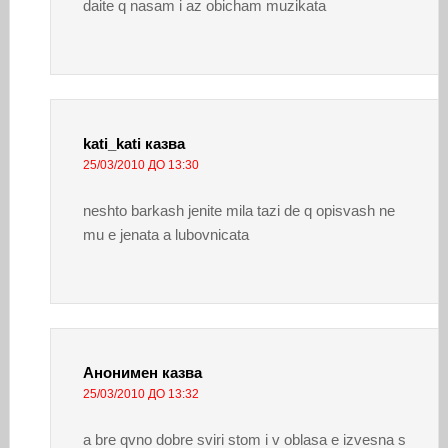
daite q nasam i az obicham muzikata
kati_kati
казва
25/03/2010 ДО 13:30
neshto barkash jenite mila tazi de q opisvash ne
mu e jenata a lubovnicata
Анонимен
казва
25/03/2010 ДО 13:32
a bre qvno dobre sviri stom i v oblasa e izvesna s