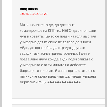
tanq
казва
25/03/2010 ДО 18:22
Ми за полицията де, до досега тя
командорише на КПП-то, НЕГО да си го прави
луд в кревата. Какво се прави на голяма с тая
униформа дет въобще не трябва да я носи
Айде, де що трябва да страдат другите
заради тази асиметрична грозница. Галя е
права явно няма кой да види подигравката с
униформата е га ти минито на дебелите
баджаци те колегите й знаят що за стока е но
пътниците каква вина имат да гледат непрани
миризливи гащи АААААААААААААА