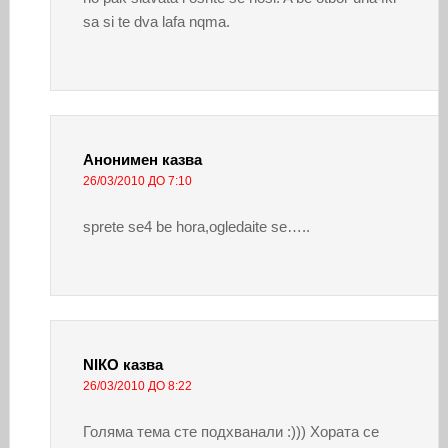
sa si te dva lafa nqma.
Анонимен
казва
26/03/2010 ДО 7:10
sprete se4 be hora,ogledaite se…..
NIКО
казва
26/03/2010 ДО 8:22
Голяма тема сте подхванали :))) Хората се