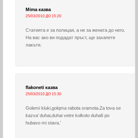
Mima
казва
25/03/2010 ДО 15:20
Статията е за полицая, а не за жената до него.
На вас ако ви подадат пръст, ще захапете
лакътя.
flakoneti
казва
25/03/2010 ДО 15:30
Golemi kluki,golqma rabota sramota.Za tova se
kazva’ duhai,duhai vetre kolkoto duha6 po
hubavo mi stava.’