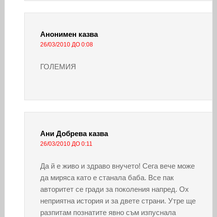
Анонимен
казва
26/03/2010 ДО 0:08
ГОЛЕМИЯ
Ани Добрева
казва
26/03/2010 ДО 0:11
Да й е живо и здраво внучето! Сега вече може
да миряса като е станала баба. Все пак
авторитет се гради за поколения напред. Ох
неприятна история и за двете страни. Утре ще
разпитам познатите явно съм изпуснала