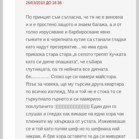
26/03/2010 ДО 16:36
По принцип съм съгласна, че тя не е виновна
и и е простено защото и знаем багажа, а и от
толко изрусяване и барбиросване явно
гънките и в черепната кутия са станали гладки
като надут презерватив. , но има една
приказка стара стара „в селото трепят кучката
като си дигне опашката“, че събира
глутницата, па тя нейната все дигната
бе………… Споко ще си намери майстора.
Язък за човека, ще му търсим друга квартира
по всичко изглежд. Ма и той не е стока то се
търкулнало гърнето и си намерило
похлупачето :)))))))))))))))))))))) Един ден го
слушах и гледах как викаше на едни хора чак
плюнките му хвъркаха от устата. Изживяваше
се и той като голям шеф но го шефнаха най
накрая. А бре хора оставете ги да си живуркат