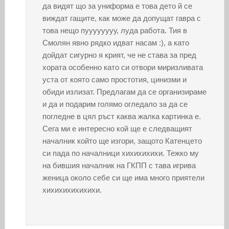
да видят що за униформа е това дето й се
виждат гащите, как може да допущат гавра с
това нещо пуууууууу, луда работа. Тия в
Смолян явно рядко идват насам :), а като
дойдат сигурно я крият, че не става за пред
хората особенно като си отвори миризливата
уста от която само простотия, цинизми и
обиди излизат. Предлагам да се организираме
и да и подарим голямо огледало за да се
погледне в цял ръст каква жалка картинка е.
Сега ми е интересно кой ще е следващият
началник който ще изгори, защото Катенцето
си пада по началници хихихихихи. Тежко му
на бившия началник на ГКПП с тава игрива
женица около себе си ще има много приятели
хихихихихихихи.