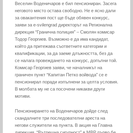
Веселин Воденичаров е бил пенсиониран. Засега
неговото място остава свободно. Не е ясно дали
за овакантения пост ще бъде обявен конкурс,
заяви за e-svilengrad директорът на Регионална
дирекция “Гранична полиция” – Смолян комисар
Тодор Георгиев. Възможно е да има кандидат,
който да притежава съответните категории и
квалификации, за да заеме длъжността, без да
се налага провеждането на конкурс, допълни той.
Комисар Георгиев заяви, че началникът на
граничен пункт “Капитан Петко войвода” се е
пенсионирал поради изпълнени за целта условия.
В молбата му не са посочени никакви други
мотиви.
Пенсионирането на Воденичаров дойде след
скандалните три последователни ареста на
негови служители на пункта. В акция на Главна
дирекция “Вътрешна сигурност” в МВР първо бе