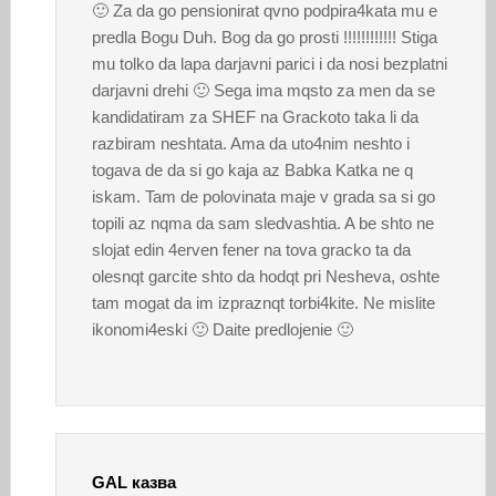
🙂 Za da go pensionirat qvno podpira4kata mu e
predla Bogu Duh. Bog da go prosti !!!!!!!!!!!! Stiga
mu tolko da lapa darjavni parici i da nosi bezplatni
darjavni drehi 🙂 Sega ima mqsto za men da se
kandidatiram za SHEF na Grackoto taka li da
razbiram neshtata. Ama da uto4nim neshto i
togava de da si go kaja az Babka Katka ne q
iskam. Tam de polovinata maje v grada sa si go
topili az nqma da sam sledvashtia. A be shto ne
slojat edin 4erven fener na tova gracko ta da
olesnqt garcite shto da hodqt pri Nesheva, oshte
tam mogat da im izpraznqt torbi4kite. Ne mislite
ikonomi4eski 🙂 Daite predlojenie 🙂
GAL
казва