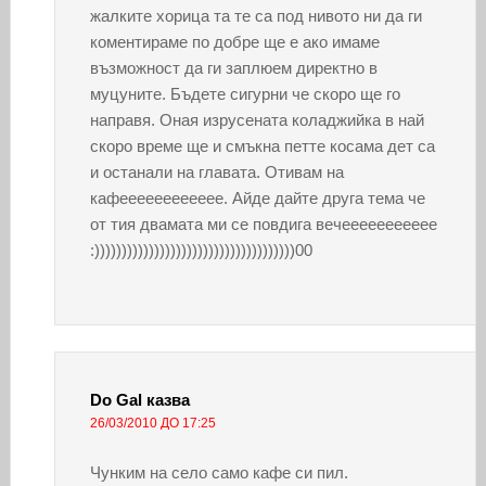
жалките хорица та те са под нивото ни да ги
коментираме по добре ще е ако имаме
възможност да ги заплюем директно в
муцуните. Бъдете сигурни че скоро ще го
направя. Оная изрусената коладжийка в най
скоро време ще и смъкна петте косама дет са
и останали на главата. Отивам на
кафееееееееееее. Айде дайте друга тема че
от тия двамата ми се повдига вечеееееееееее
:)))))))))))))))))))))))))))))))))))))00
Do Gal
казва
26/03/2010 ДО 17:25
Чунким на село само кафе си пил.