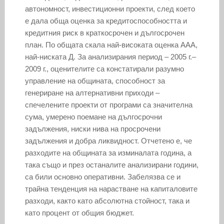
автономност, инвестиционни проекти, след което
е дала обща оценка за кредитоспособността и
кредитния риск в краткосрочен и дългосрочен
план. По общата скала най-високата оценка ААА,
най-ниската Д. За анализирания период – 2005 г.–
2009 г., оценителите са констатирали разумно
управление на общината, способност за
генериране на алтернативни приходи –
спечелените проекти от програми са значителна
сума, умерено поемане на дългосрочни
задължения, ниски нива на просрочени
задължения и добра ликвидност. Отчетено е, че
разходите на общината за изминалата година, а
така също и през останалите анализирани години,
са били основно оперативни. Забелязва се и
трайна тенденция на нарастване на капиталовите
разходи, както като абсолютна стойност, така и
като процент от общия бюджет.