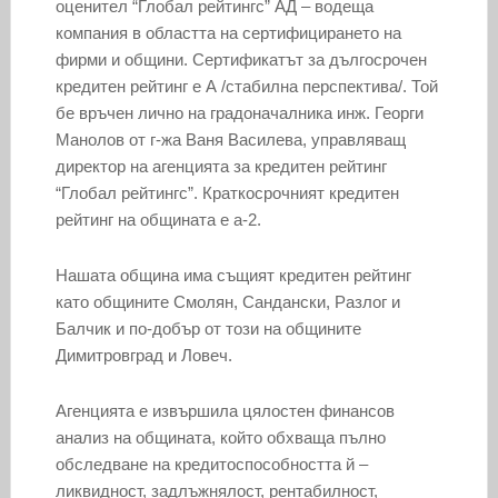
оценител “Глобал рейтингс” АД – водеща
компания в областта на сертифицирането на
фирми и общини. Сертификатът за дългосрочен
кредитен рейтинг е А /стабилна перспектива/. Той
бе връчен лично на градоначалника инж. Георги
Манолов от г-жа Ваня Василева, управляващ
директор на агенцията за кредитен рейтинг
“Глобал рейтингс”. Краткосрочният кредитен
рейтинг на общината е а-2.
Нашата община има същият кредитен рейтинг
като общините Смолян, Сандански, Разлог и
Балчик и по-добър от този на общините
Димитровград и Ловеч.
Агенцията е извършила цялостен финансов
анализ на общината, който обхваща пълно
обследване на кредитоспособността й –
ликвидност, задлъжнялост, рентабилност,