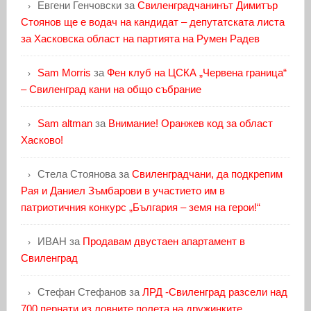
Евгени Генчовски
за
Свиленградчанинът Димитър
Стоянов ще е водач на кандидат – депутатската листа
за Хасковска област на партията на Румен Радев
Sam Morris
за
Фен клуб на ЦСКА „Червена граница“
– Свиленград кани на общо събрание
Sam altman
за
Внимание! Оранжев код за област
Хасково!
Стела Стоянова
за
Свиленградчани, да подкрепим
Рая и Даниел Зъмбарови в участието им в
патриотичния конкурс „България – земя на герои!“
ИВАН
за
Продавам двустаен апартамент в
Свиленград
Стефан Стефанов
за
ЛРД -Свиленград разсели над
700 пернати из ловните полета на дружинките