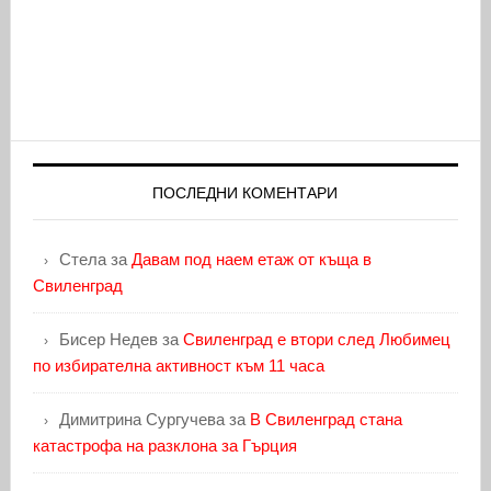
ПОСЛЕДНИ КОМЕНТАРИ
Стела
за
Давам под наем етаж от къща в
Свиленград
Бисер Недев
за
Свиленград е втори след Любимец
по избирателна активност към 11 часа
Димитрина Сургучева
за
В Свиленград стана
катастрофа на разклона за Гърция