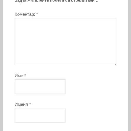
Задължителните полета са отбелязани с
*
Коментар:
*
Име
*
Имейл
*