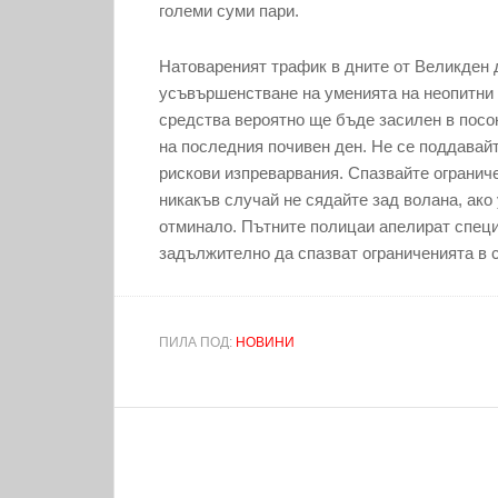
големи суми пари.
Натовареният трафик в дните от Великден 
усъвършенстване на уменията на неопитни 
средства вероятно ще бъде засилен в посок
на последния почивен ден. Не се поддавай
рискови изпреварвания. Спазвайте ограниче
никакъв случай не сядайте зад волана, ако
отминало. Пътните полицаи апелират специ
задължително да спазват ограниченията в с
ПИЛА ПОД:
НОВИНИ