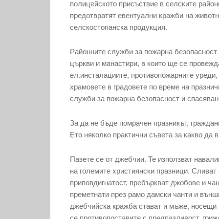
полицейското присъствие в селските райони
предотвратят евентуални кражби на животн
селскостопанска продукция.
Районните служби за пожарна безопасност 
църкви и манастири, в които ще се провеж
ел.инсталациите, противопожарните уреди,
храмоветe в градовете по време на празни
служби за пожарна безопасност и спасяване
За да не бъде помрачен празникът, граждан
Ето няколко практични съвета за какво да 
Пазете се от джебчии. Те използват навали
на големите християнски празници. Сливат 
приповдигнатост, пребъркват джобове и чан
преметнати през рамо дамски чанти и външ
джебчийска кражба стават и мъже, носещи 
се противопоставите с предпазливост, гриж