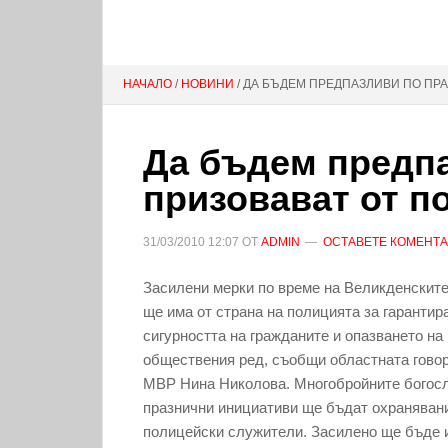
НАЧАЛО
/
НОВИНИ
/ ДА БЪДЕМ ПРЕДПАЗЛИВИ ПО ПР
Да бъдем предп
призовават от п
31/03/2010
12:07
ОТ
ADMIN
ОСТАВЕТЕ КОМЕНТ
Засилени мерки по време на Великденскит
ще има от страна на полицията за гарантир
сигурността на гражданите и опазването на
обществения ред, съобщи областната гово
МВР Нина Николова. Многобройните богос
празнични инициативи ще бъдат охраняван
полицейски служители. Засилено ще бъде 