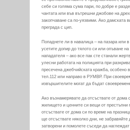
себе си голяма сума пари, по добре е разде
чантата или във вътрешни джобове на дрехи
закопчаване са по-уязвими. Ако дамската ви
преграда с цип.
Попаднете ли в навалица – на пазара или в
усетите допир до тялото си или опъване на 
нападателя – ако все пак сте станали жерт
улесни работата на полицията при разкрива
пресечена джебчийската кражба, особено в
тел.112 или направо в РУМВР. При своевре
извършителите могат да бъдат своевременн
Ако възнамерявате да отсъствате от дома с
жилището и ценните си вещи от престъпни 
отсъствате от дома си по време на празниц
ще отсъствате няколко дни, не забравяйте 
затворени и помолете съседи да наглеждат 