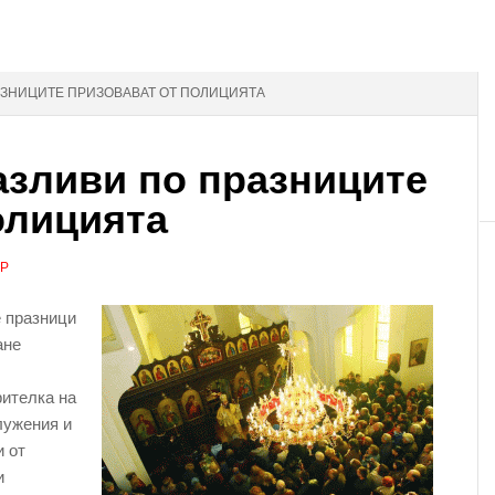
АЗНИЦИТЕ ПРИЗОВАВАТ ОТ ПОЛИЦИЯТА
азливи по празниците
олицията
АР
е празници
ане
рителка на
лужения и
и от
и