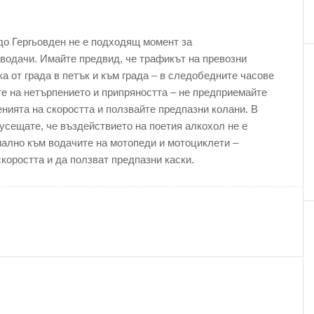
до Гергьовден не е подходящ момент за
водачи. Имайте предвид, че трафикът на превозни
а от града в петък и към града – в следобедните часове
те на нетърпението и припряността – не предприемайте
нията на скоростта и ползвайте предпазни колани. В
 усещате, че въздействието на поетия алкохол не е
ално към водачите на мотопеди и мотоциклети –
коростта и да ползват предпазни каски.