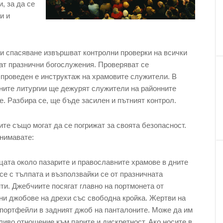
, за да се
и и
и спасяване извършват контролни проверки на всички
дат празнични богослужения. Проверяват се
 проведен е инструктаж на храмовите служители. В
чните литургии ще дежурят служители на районните
. Разбира се, ще бъде засилен и пътният контрол.
ите също могат да се погрижат за своята безопасност.
внимавате:
цата около пазарите и православните храмове в дните
се с тълпата и възползвайки се от празничната
ти. Джебчиите посягат главно на портмонета от
ни джобове на дрехи със свободна кройка. Жертви на
портфейли в задният джоб на панталоните. Може да им
ливо отношение към парите и дискретност. Ако носите в