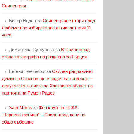
Свиленград
Бисер Недев
за
Свиленград е втори след
Любимец по избирателна активност към 11
часа
Димитрина Сургучева
за
В Свиленград
стана катастрофа на разклона за Гърция
Евгени Генчовски
за
Свиленградчанинът
Димитър Стоянов ще е водач на кандидат –
депутатската листа за Хасковска област на
партията на Румен Радев
Sam Morris
за
Фен клуб на ЦСКА
„Червена граница“ – Свиленград кани на
общо събрание