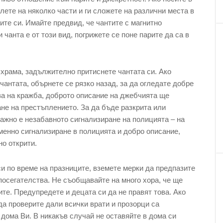
лете на няколко части и ги сложете на различни места в
те си. Имайте предвид, че чантите с магнитно
 чанта е от този вид, погрижете се поне парите да са в
 храма, задължително притиснете чантата си. Ако
чантата, обърнете се рязко назад, за да огледате добре
ва на кражба, доброто описание на джебчията ще
не на престъплението. За да бъде разкрита или
ажно е незабавното сигнализиране на полицията – на
менно сигнализиране в полицията и добро описание,
о открити.
и по време на празниците, вземете мерки да предпазите
посегателства. Не съобщавайте на много хора, че ще
ите. Предупредете и децата си да не правят това. Ако
да проверите дали всички врати и прозорци са
дома Ви. В никакъв случай не оставяйте в дома си