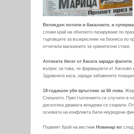
Великден потопи и бакалиите, и суперма
сложи край на обилното пазаруване по пра
търговците за възкресение на бизнеса по п
отчитали магазините за хранителни стоки.
Аптеките бягат от Касата заради фалити
,
въпрос за това, че фармацевти от Хасково 
Здравната каса, заради забавените плащан
19-годишен уби връстник за 50 лева
. Жер
Спешното. Престъплението се случило в ха
дискотека двамата младежи се скарали. О
основата на конфликта били неуредени фи
Първият брой на вестник
Новинар юг
след 