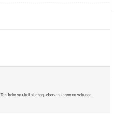
ezi koito sa ukrili sluchaq -cherven karton na sekunda.