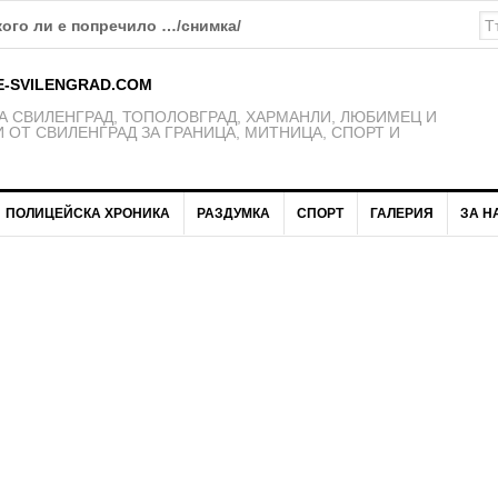
кого ли е попречило …/снимка/
E-SVILENGRAD.COM
 СВИЛЕНГРАД, ТОПОЛОВГРАД, ХАРМАНЛИ, ЛЮБИМЕЦ И
 ОТ СВИЛЕНГРАД ЗА ГРАНИЦА, МИТНИЦА, СПОРТ И
ПОЛИЦЕЙСКА ХРОНИКА
РАЗДУМКА
СПОРТ
ГАЛЕРИЯ
ЗА Н