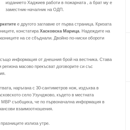
изданието Хаджиев работи в пожарната , а брат му е
заместник-началник на ОДП.
ркетите
е другото заглавие от първа страница. Кризата
зниците, констатира
Хасковска Марица
. Надеждите на
разниците на се сбъднали. Двойно по-ниски обороти
 също информация от днешния брой на вестника. Става
и региона масово прекъсват договорите си със
ия.
твата, наръгана с 30-сантиметров нож, издъхва в
сковското село Узунджово, където в местната
т МВР съобщиха, че по първоначална информация в
нансови взаимоотношения.
празниците излиза утре.