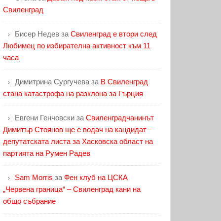
Свиленград
Бисер Недев
за
Свиленград е втори след
Любимец по избирателна активност към 11
часа
Димитрина Сургучева
за
В Свиленград
стана катастрофа на разклона за Гърция
Евгени Генчовски
за
Свиленградчанинът
Димитър Стоянов ще е водач на кандидат –
депутатската листа за Хасковска област на
партията на Румен Радев
Sam Morris
за
Фен клуб на ЦСКА
„Червена граница“ – Свиленград кани на
общо събрание