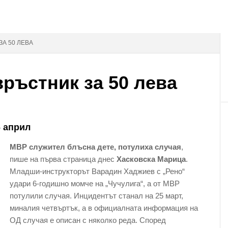
ЗА 50 ЛЕВА
връстник за 50 лева
6 април
МВР служител блъсна дете, потулиха случая
,
пише на първа страница днес
Хасковска Марица
.
Младши-инструкторът Варадин Хаджиев с „Рено“
удари 6-годишно момче на „Чучулига“, а от МВР
потулили случая. Инцидентът станал на 25 март,
миналия четвъртък, а в официалната информация на
ОД случая е описан с няколко реда. Според