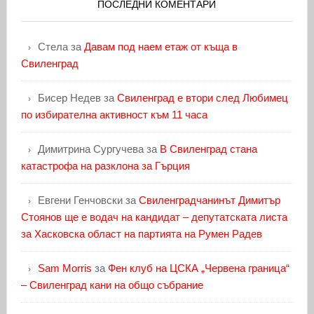
ПОСЛЕДНИ КОМЕНТАРИ
Стела
за
Давам под наем етаж от къща в
Свиленград
Бисер Недев
за
Свиленград е втори след Любимец
по избирателна активност към 11 часа
Димитрина Сургучева
за
В Свиленград стана
катастрофа на разклона за Гърция
Евгени Генчовски
за
Свиленградчанинът Димитър
Стоянов ще е водач на кандидат – депутатската листа
за Хасковска област на партията на Румен Радев
Sam Morris
за
Фен клуб на ЦСКА „Червена граница“
– Свиленград кани на общо събрание