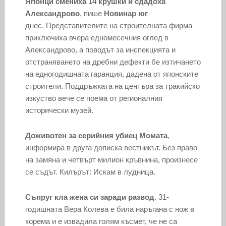
Японци смениха 14 крушки и сдадоха
Александрово
, пише
Новинар юг
днес. Представителите на строителната фирма
приключиха вчера едномесечния оглед в
Александрово, а поводът за инспекцията и
отстраняването на дребни дефекти бе изтичането
на едногодишната гаранция, дадена от японските
строители. Поддръжката на центъра за тракийско
изкуство вече се поема от регионалния
исторически музей.
Доживотен за серийния убиец Момата
,
информира в друга дописка вестникът. Без право
на замяна и четвърт милион кръвнина, произнесе
се съдът. Килърът: Искам в лудница.
Съпруг кла жена си заради развод
. 31-
годишната Вера Колева е била наръгана с нож в
корема и е извадила голям късмет, че не са