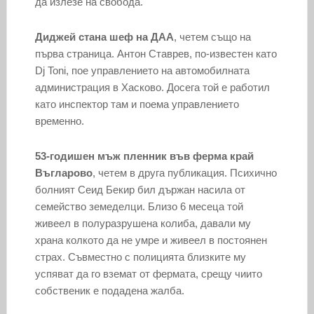
да излезе на свобода.
Диджей стана шеф на ДАА
, четем също на
първа страница. Антон Ставрев, по-известен като
Dj Toni, пое управлението на автомобилната
администрация в Хасково. Досега той е работил
като инспектор там и поема управлението
временно.
53-годишен мъж пленник във ферма край
Въгларово
, четем в друга публикация. Психично
болният Сеид Бекир бил държан насила от
семейство земеделци. Близо 6 месеца той
живеел в полуразрушена колиба, давали му
храна колкото да не умре и живеел в постоянен
страх. Съвместно с полицията близките му
успяват да го вземат от фермата, срещу чиито
собственик е подадена жалба.