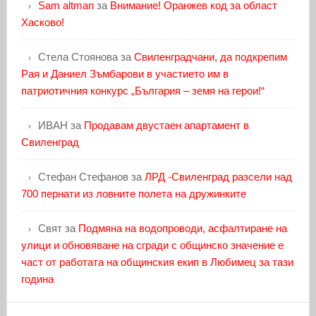
Sam altman
за
Внимание! Оранжев код за област
Хасково!
Стела Стоянова
за
Свиленградчани, да подкрепим
Рая и Даниел Зъмбарови в участието им в
патриотичния конкурс „България – земя на герои!“
ИВАН
за
Продавам двустаен апартамент в
Свиленград
Стефан Стефанов
за
ЛРД -Свиленград разсели над
700 пернати из ловните полета на дружинките
Свят
за
Подмяна на водопроводи, асфалтиране на
улици и обновяване на сгради с общинско значение е
част от работата на общинския екип в Любимец за тази
година