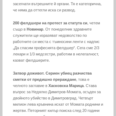
засегнати вътрешните й органи. Тя е категорична,
че няма да оттегли иска си развод.
200 фелдшери на протест за статута си
, четем
също в
Новинар
. От понеделник здравните
служители ще изразяват недоволство по
работните си места с тъмносини ленти с надпис
„Да спасим професията фелдшер“. Сега сме 2/3
лекари и 1/3 медсестри, работим в нелегалност,
казват фелдшерите.
Затвор доживот. Сериен убиец разчиства
сметки от предишно прераждане
, това е
челното заглавие в
Хасковска Марица
. Става
въпрос за Недялко Димитров-Момата, осъден за
двойното убийство в Димитровград. Четвърт
милион лева кръвнина искат от Момата роднини и
жертви. Петорният килър поиска след 20 години