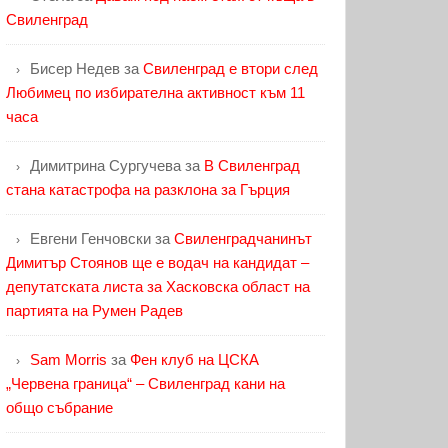
Свиленград
Бисер Недев
за
Свиленград е втори след
Любимец по избирателна активност към 11
часа
Димитрина Сургучева
за
В Свиленград
стана катастрофа на разклона за Гърция
Евгени Генчовски
за
Свиленградчанинът
Димитър Стоянов ще е водач на кандидат –
депутатската листа за Хасковска област на
партията на Румен Радев
Sam Morris
за
Фен клуб на ЦСКА
„Червена граница“ – Свиленград кани на
общо събрание