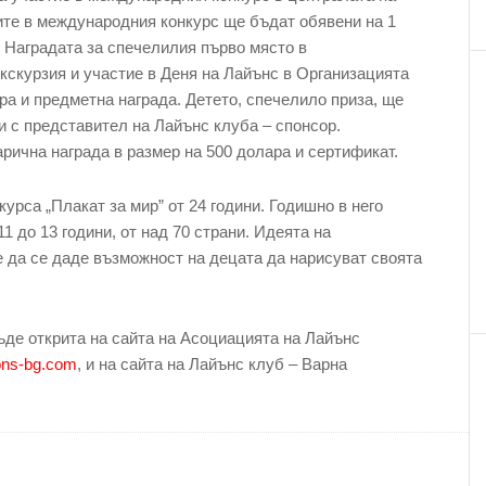
е в международния конкурс ще бъдат обявени на 1
 Наградата за спечелилия първо място в
кскурзия и участие в Деня на Лайънс в Организацията
ра и предметна награда. Детето, спечелило приза, ще
и с представител на Лайънс клуба – спонсор.
рична награда в размер на 500 долара и сертификат.
рса „Плакат за мир” от 24 години. Годишно в него
1 до 13 години, от над 70 страни. Идеята на
е да се даде възможност на децата да нарисуват своята
де открита на сайта на Асоциацията на Лайънс
ons-bg.com
, и на сайта на Лайънс клуб – Варна