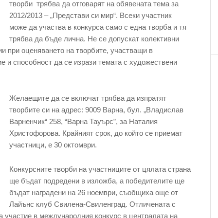
творби трябва да отговарят на обявената тема за
2012/2013 – „Представи си мир“. Всеки участник
може да участва в конкурса само с една творба и тя
трябва да бъде лична. Не се допускат колективни
ии при оценяването на творбите, участващи в
ие и способност да се изрази темата с художествени
Желаещите да се включат трябва да изпратят
творбите си на адрес: 9009 Варна, бул. „Владислав
Варненчик“ 258, “Варна Тауърс”, за Наталия
Христофорова. Крайният срок, до който се приемат
участници, е 30 октомври.
Конкурсните творби на участниците от цялата страна
ще бъдат подредени в изложба, а победителите ще
бъдат наградени на 26 ноември, съобщиха още от
Лайънс клуб Свилена-Свиленград. Отличената с
а участие в международния конкурс в централата на