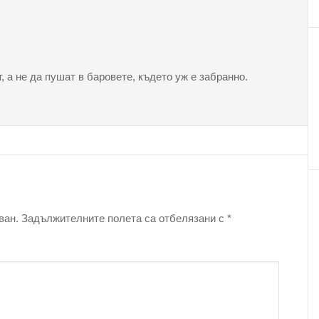
 а не да пушат в баровете, където уж е забранно.
ван.
Задължителните полета са отбелязани с
*