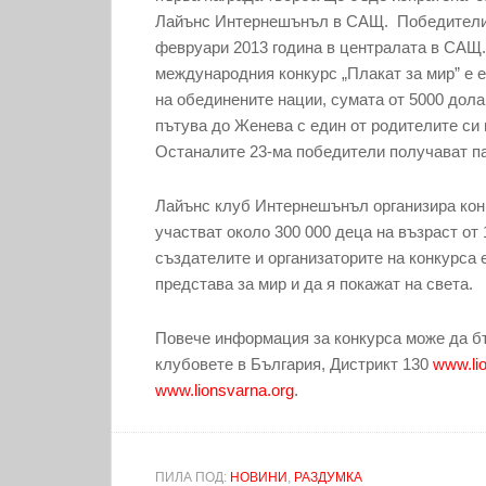
Лайънс Интернешънъл в САЩ. Победителит
февруари 2013 година в централата в САЩ.
международния конкурс „Плакат за мир” е е
на обединените нации, сумата от 5000 дола
пътува до Женева с един от родителите си 
Останалите 23-ма победители получават па
Лайънс клуб Интернешънъл организира конку
участват около 300 000 деца на възраст от 1
създателите и организаторите на конкурса 
представа за мир и да я покажат на света.
Повече информация за конкурса може да бъ
клубовете в България, Дистрикт 130
www.li
www.lionsvarna.org
.
ПИЛА ПОД:
НОВИНИ
,
РАЗДУМКА