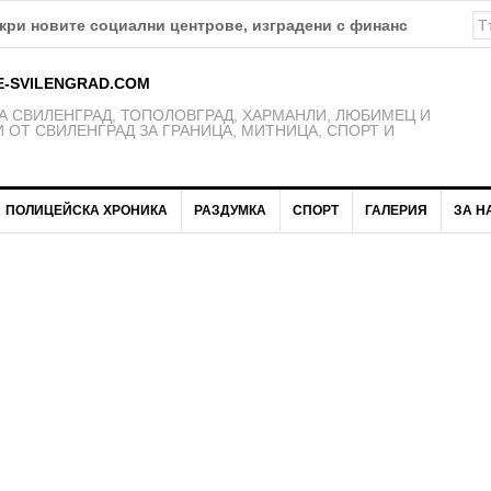
ткри новите социални центрове, изградени с финансиране по 
E-SVILENGRAD.COM
 СВИЛЕНГРАД, ТОПОЛОВГРАД, ХАРМАНЛИ, ЛЮБИМЕЦ И
 ОТ СВИЛЕНГРАД ЗА ГРАНИЦА, МИТНИЦА, СПОРТ И
ПОЛИЦЕЙСКА ХРОНИКА
РАЗДУМКА
СПОРТ
ГАЛЕРИЯ
ЗА Н