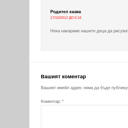
Родител
казва
17/10/2012 ДО 0:16
Нека накараме нашите деца да рисуват,
Вашият коментар
Вашият имейл адрес няма да бъде публику
Коментар:
*