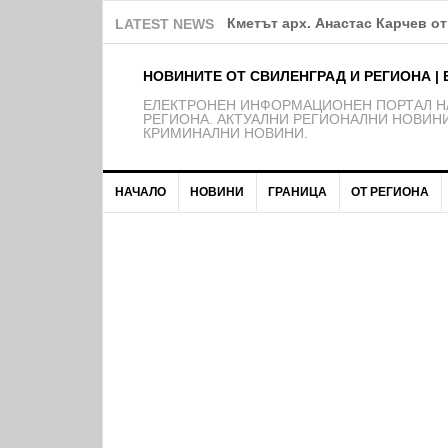
Кметът арх. Анастас Карчев о
LATEST NEWS
НОВИНИТЕ ОТ СВИЛЕНГРАД И РЕГИОНА | 
EЛЕКТРОНЕН ИНФОРМАЦИОНЕН ПОРТАЛ НА
РЕГИОНА. АКТУАЛНИ РЕГИОНАЛНИ НОВИНИ
КРИМИНАЛНИ НОВИНИ.
НАЧАЛО
НОВИНИ
ГРАНИЦА
ОТ РЕГИОНА