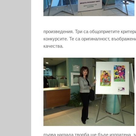
произведения. Три са общоприетите критер
конкурсите. Те са оригиналност, въображен
качества.
първа награда творба ще бъде изпратена з