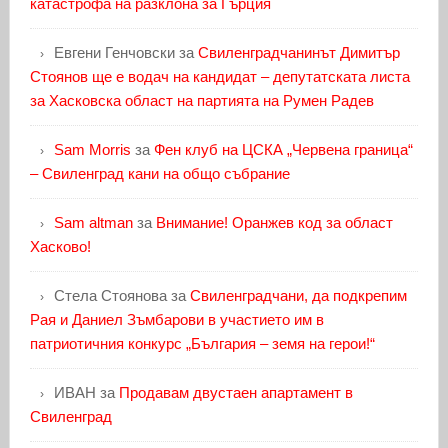
катастрофа на разклона за Гърция
Евгени Генчовски
за
Свиленградчанинът Димитър
Стоянов ще е водач на кандидат – депутатската листа
за Хасковска област на партията на Румен Радев
Sam Morris
за
Фен клуб на ЦСКА „Червена граница“
– Свиленград кани на общо събрание
Sam altman
за
Внимание! Оранжев код за област
Хасково!
Стела Стоянова
за
Свиленградчани, да подкрепим
Рая и Даниел Зъмбарови в участието им в
патриотичния конкурс „България – земя на герои!“
ИВАН
за
Продавам двустаен апартамент в
Свиленград