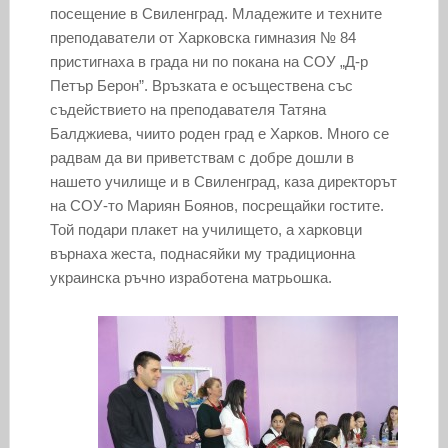
посещение в Свиленград. Младежите и техните
преподаватели от Харковска гимназия № 84
пристигнаха в града ни по покана на СОУ „Д-р
Петър Берон”. Връзката е осъществена със
съдействието на преподавателя Татяна
Балджиева, чиито роден град е Харков. Много се
радвам да ви приветствам с добре дошли в
нашето училище и в Свиленград, каза директорът
на СОУ-то Мариян Боянов, посрещайки гостите.
Той подари плакет на училището, а харковци
върнаха жеста, поднасяйки му традиционна
украинска ръчно изработена матрьошка.