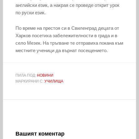
английски език, а накрая се проведе открит урок
по руски език.
По време на престоя си в Свиленград децата от
Харков посетиха забележителности в града и в
село Мезек. На тръгване те отправиха покана към
местните ученици да върнат посещението.
ПИЛА ПОД:
НОВИНИ
МАРКИРАНИ С:
УЧИЛИЩА
Вашият коментар