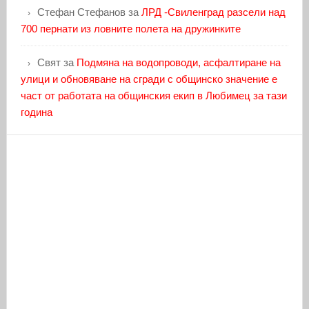
Стефан Стефанов
за
ЛРД -Свиленград разсели над
700 пернати из ловните полета на дружинките
Свят
за
Подмяна на водопроводи, асфалтиране на
улици и обновяване на сгради с общинско значение е
част от работата на общинския екип в Любимец за тази
година