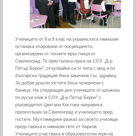
Учениците от 8 и 9 клас на украинската гимназия
останаха очаровани от посрещането,
организирано от техните връстници от
Свиленград. Те пристъпиха прага на СОУ „Д-р
Петър Берон”, отчупвайки си от пита с мед и по
българска традиция бяха закичени със здравец.
За добре дошли гостите бяха почерпени с
баница. На следващия ден учениците от кръжока
по руски език в СОУ „Д-р Петър Берон” с
ръководител Цветана Костова направиха
презентация за Свиленград и училището пред
гостите. Мултимедиен разказ за своето училище
представиха и гимназистите от Харков.
Учениците участваха в образователни игри на