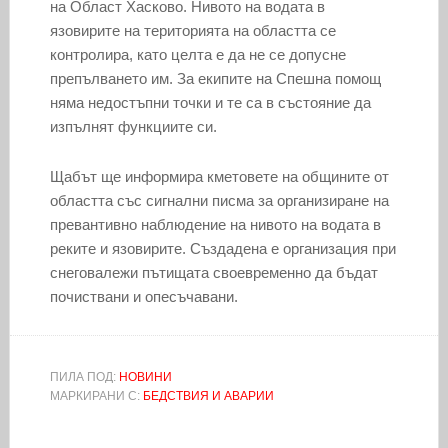
на Област Хасково. Нивото на водата в
язовирите на територията на областта се
контролира, като целта е да не се допусне
препълването им. За екипите на Спешна помощ
няма недостъпни точки и те са в състояние да
изпълнят функциите си.
Щабът ще информира кметовете на общините от
областта със сигнални писма за организиране на
превантивно наблюдение на нивото на водата в
реките и язовирите. Създадена е организация при
снеговалежи пътищата своевременно да бъдат
почиствани и опесъчавани.
ПИЛА ПОД:
НОВИНИ
МАРКИРАНИ С:
БЕДСТВИЯ И АВАРИИ