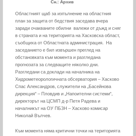
Сн.: Архив
Областният щаб за изпълнение на областния
план за защита от бедствия заседава вчера
заради очакваните обилни валежи от дъжд и сняг
в страната и на територията на Хасковска област,
съобщиха от Областната администрация. На
заседанието е бил извършен преглед на
обстановката към момента и разгледана
прогнозата за следващите няколко дни.
Разгледани са доклади на началника на
Хидрометеорологичната обсерватория – Хасково
Спас Александров, служители на „Басейнова
дирекция“ – Пловдив и „Напоителни системи“,
директорът на ЦСМП д-р Петя Радева и
началникът на ОУ ПБЗН – Хасково комисар
Николай Вълчев.
Към момента няма критични точки на територията