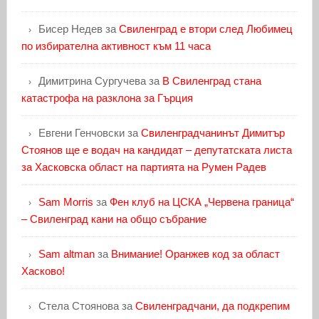
Бисер Недев
за
Свиленград е втори след Любимец
по избирателна активност към 11 часа
Димитрина Сургучева
за
В Свиленград стана
катастрофа на разклона за Гърция
Евгени Генчовски
за
Свиленградчанинът Димитър
Стоянов ще е водач на кандидат – депутатската листа
за Хасковска област на партията на Румен Радев
Sam Morris
за
Фен клуб на ЦСКА „Червена граница“
– Свиленград кани на общо събрание
Sam altman
за
Внимание! Оранжев код за област
Хасково!
Стела Стоянова
за
Свиленградчани, да подкрепим