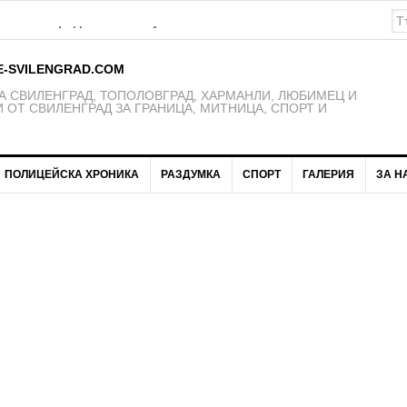
К Свиленград – 1921 получават нови екипи
E-SVILENGRAD.COM
 СВИЛЕНГРАД, ТОПОЛОВГРАД, ХАРМАНЛИ, ЛЮБИМЕЦ И
 ОТ СВИЛЕНГРАД ЗА ГРАНИЦА, МИТНИЦА, СПОРТ И
ПОЛИЦЕЙСКА ХРОНИКА
РАЗДУМКА
СПОРТ
ГАЛЕРИЯ
ЗА Н