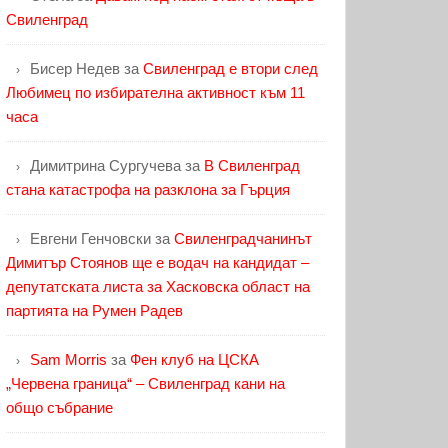
Свиленград
Бисер Недев
за
Свиленград е втори след
Любимец по избирателна активност към 11
часа
Димитрина Сургучева
за
В Свиленград
стана катастрофа на разклона за Гърция
Евгени Генчовски
за
Свиленградчанинът
Димитър Стоянов ще е водач на кандидат –
депутатската листа за Хасковска област на
партията на Румен Радев
Sam Morris
за
Фен клуб на ЦСКА
„Червена граница“ – Свиленград кани на
общо събрание