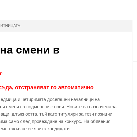
МИТНИЦАТА
на смени в
АР
съда, отстраняват го автоматично
седмица и четиримата досегашни началници на
ни смени са подменени с нови. Новите са назначени за
ащи длъжността, тъй като титуляри за тези позиции
има само след провеждане на конкурс. На обявения
еме такъв не се явиха кандидати.