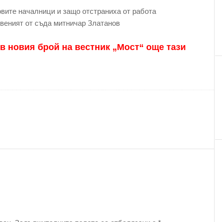
овите началници и защо отстраниха от работа
веният от съда митничар Златанов
 в новия брой на вестник „Мост“ още тази