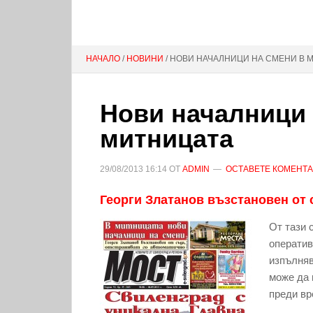
НАЧАЛО
/
НОВИНИ
/ НОВИ НАЧАЛНИЦИ НА СМЕНИ В 
Нови началници 
митницата
29/08/2013
16:14
ОТ
ADMIN
ОСТАВЕТЕ КОМЕНТ
Георги Златанов възстановен от 
От тази 
оператив
изпълняв
може да 
преди вр