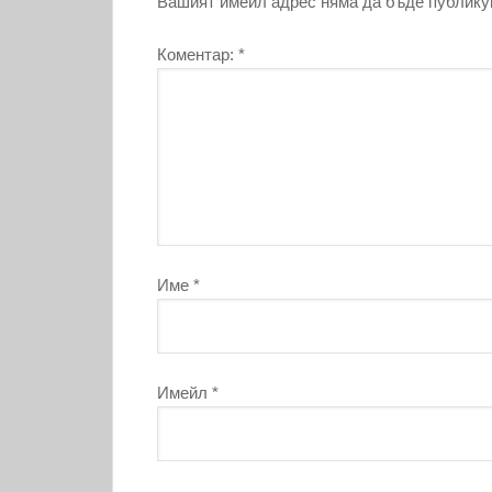
Вашият имейл адрес няма да бъде публику
Коментар:
*
Име
*
Имейл
*