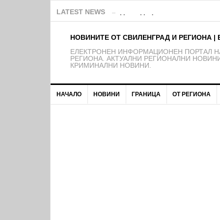
Над 150 деца от школата на Ф
LATEST NEWS
НОВИНИТЕ ОТ СВИЛЕНГРАД И РЕГИОНА | 
EЛЕКТРОНЕН ИНФОРМАЦИОНЕН ПОРТАЛ НА
РЕГИОНА. АКТУАЛНИ РЕГИОНАЛНИ НОВИНИ
КРИМИНАЛНИ НОВИНИ.
НАЧАЛО
НОВИНИ
ГРАНИЦА
ОТ РЕГИОНА