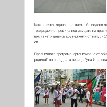
Както всяка година шествието бе водено о
традиционно премина под звуците на празн
шествието дадоха абутириенти от випуск 19
си.
Празничната програма, организирана от об
родино!” на народната певица Гуна Иванова 