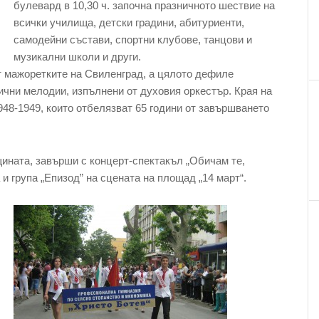
булевард в 10,30 ч. започна празничното шествие на
всички училища, детски градини, абитуриенти,
самодейни състави, спортни клубове, танцови и
музикални школи и други.
т мажоретките на Свиленград, а цялото дефиле
ични мелодии, изпълнени от духовия оркестър. Края на
48-1949, които отбелязват 65 години от завършването
щината, завърши с концерт-спектакъл „Обичам те,
и група „Епизод” на сцената на площад „14 март“.