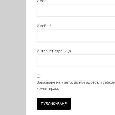
Име
*
Имейл
*
Интернет страница
Запазване на името, имейл адреса и уебсай
коментирам.