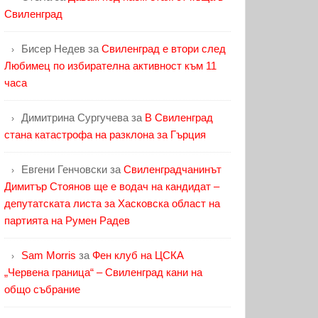
Свиленград
Бисер Недев
за
Свиленград е втори след
Любимец по избирателна активност към 11
часа
Димитрина Сургучева
за
В Свиленград
стана катастрофа на разклона за Гърция
Евгени Генчовски
за
Свиленградчанинът
Димитър Стоянов ще е водач на кандидат –
депутатската листа за Хасковска област на
партията на Румен Радев
Sam Morris
за
Фен клуб на ЦСКА
„Червена граница“ – Свиленград кани на
общо събрание