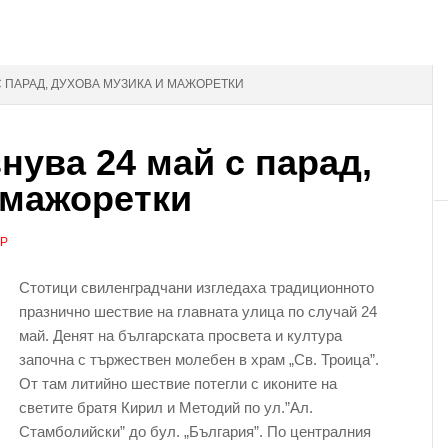
С ПАРАД, ДУХОВА МУЗИКА И МАЖОРЕТКИ
нува 24 май с парад,
 мажоретки
АР
Стотици свиленградчани изгледаха традиционното
празнично шествие на главната улица по случай 24
май. Денят на българската просвета и култура
започна с тържествен молебен в храм „Св. Троица”.
От там литийно шествие потегли с иконите на
светите братя Кирил и Методий по ул.”Ал.
Стамболийски” до бул. „България”. По централния