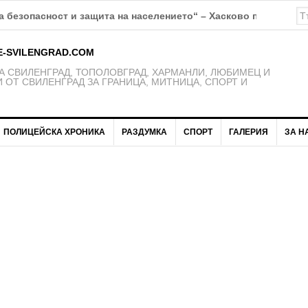
 безопасност и защита на населението“ – Хасково предупрежд
E-SVILENGRAD.COM
 СВИЛЕНГРАД, ТОПОЛОВГРАД, ХАРМАНЛИ, ЛЮБИМЕЦ И
 ОТ СВИЛЕНГРАД ЗА ГРАНИЦА, МИТНИЦА, СПОРТ И
ПОЛИЦЕЙСКА ХРОНИКА
РАЗДУМКА
СПОРТ
ГАЛЕРИЯ
ЗА Н