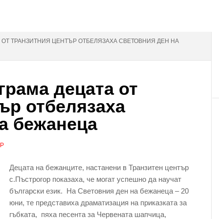
А ОТ ТРАНЗИТНИЯ ЦЕНТЪР ОТБЕЛЯЗАХА СВЕТОВНИЯ ДЕН НА
грама децата от
ър отбелязаха
а бежанеца
АР
Децата на бежанците, настанени в Транзитен център
с.Пъстрогор показаха, че могат успешно да научат
български език. На Световния ден на бежанеца – 20
юни, те представиха драматизация на приказката за
гъбката, пяха песента за Червената шапчица,