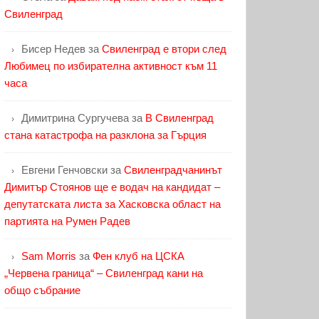
Свиленград
Бисер Недев
за
Свиленград е втори след
Любимец по избирателна активност към 11
часа
Димитрина Сургучева
за
В Свиленград
стана катастрофа на разклона за Гърция
Евгени Генчовски
за
Свиленградчанинът
Димитър Стоянов ще е водач на кандидат –
депутатската листа за Хасковска област на
партията на Румен Радев
Sam Morris
за
Фен клуб на ЦСКА
„Червена граница“ – Свиленград кани на
общо събрание