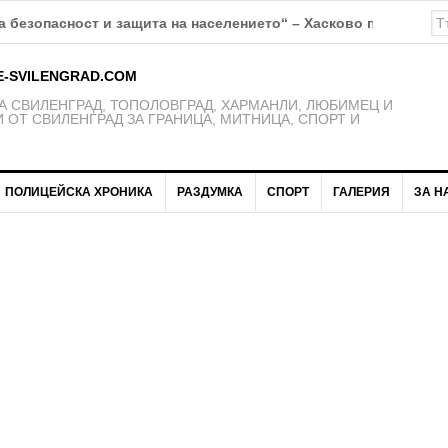
 безопасност и защита на населението“ – Хасково предупрежд
E-SVILENGRAD.COM
 СВИЛЕНГРАД, ТОПОЛОВГРАД, ХАРМАНЛИ, ЛЮБИМЕЦ И
 ОТ СВИЛЕНГРАД ЗА ГРАНИЦА, МИТНИЦА, СПОРТ И
ПОЛИЦЕЙСКА ХРОНИКА
РАЗДУМКА
СПОРТ
ГАЛЕРИЯ
ЗА Н