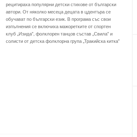
рецитираха популярни детски стихове от български
автори. От няколко месеца децата в цдентъра се
обучават по български език. В програма със свои
изпълнения се включиха мажоретките от спортен
клуб „Изида”, фолклорен танцов състав „Свила” и
солисти от детска фолклорна група „Тракийска китка”