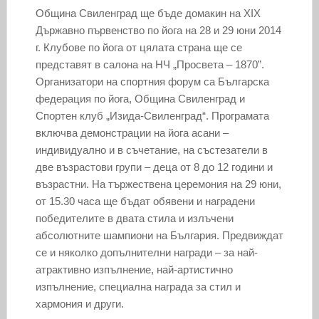
Община Свиленград ще бъде домакин на XIX
Държавно първенство по йога на 28 и 29 юни 2014
г. Клубове по йога от цялата страна ще се
представят в салона на НЧ „Просвета – 1870”.
Организатори на спортния форум са Българска
федерация по йога, Община Свиленград и
Спортен клуб „Изида-Свиленград“. Програмата
включва демонстрации на йога асани –
индивидуално и в съчетание, на състезатели в
две възрастови групи – деца от 8 до 12 години и
възрастни. На тържествена церемония на 29 юни,
от 15.30 часа ще бъдат обявени и наградени
победителите в двата стила и излъчени
абсолютните шампиони на България. Предвиждат
се и няколко допълнителни награди – за най-
атрактивно изпълнение, най-артистично
изпълнение, специална награда за стил и
хармония и други.