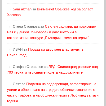
Sam altman
за
Внимание! Оранжев код за област
Хасково!
Стела Стоянова
за
Свиленградчани, да подкрепим
Рая и Даниел Зъмбарови в участието им в
патриотичния конкурс „България – земя на герои!“
ИВАН
за
Продавам двустаен апартамент в
Свиленград
Стефан Стефанов
за
ЛРД -Свиленград разсели над
700 пернати из ловните полета на дружинките
Свят
за
Подмяна на водопроводи, асфалтиране на
улици и обновяване на сгради с общинско значение е
част от работата на общинския екип в Любимец за тази
година