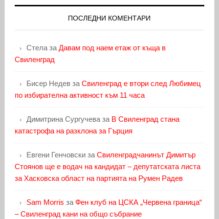
ПОСЛЕДНИ КОМЕНТАРИ
Стела
за
Давам под наем етаж от къща в
Свиленград
Бисер Недев
за
Свиленград е втори след Любимец
по избирателна активност към 11 часа
Димитрина Сургучева
за
В Свиленград стана
катастрофа на разклона за Гърция
Евгени Генчовски
за
Свиленградчанинът Димитър
Стоянов ще е водач на кандидат – депутатската листа
за Хасковска област на партията на Румен Радев
Sam Morris
за
Фен клуб на ЦСКА „Червена граница“
– Свиленград кани на общо събрание