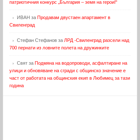
патриотичния конкурс „България – земя на герои!“
ИВАН
за
Продавам двустаен апартамент в
Свиленград
Стефан Стефанов
за
ЛРД -Свиленград разсели над
700 пернати из ловните полета на дружинките
Свят
за
Подмяна на водопроводи, асфалтиране на
улици и обновяване на сгради с общинско значение е
част от работата на общинския екип в Любимец за тази
година