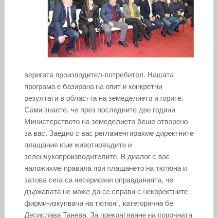
веригата производител-потребител. Нашата
програма е базирана на опит и конкретни
резултати в областта на земеделието и горите.
Сами знаете, че през последните две години
Министерството на земеделието беше отворено
за вас. Заедно с вас регламентирахме директните
плащания към животновъдите и
зеленчукопроизводителите. В диалог с вас
наложихме правила при плащането на тютюна и
затова сега са несериозни оправданията, че
държавата не може да се справи с некоректните
фирми-изкупвачи на тютюн”, категорична бе
Десислава Танева. За прекратяване на порочната