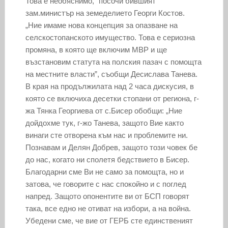
Това е необяснимо,” посочи бившият
зам.министър на земеделието Георги Костов.
„Ние имаме нова концепция за опазване на
селскостопанското имущество. Това е сериозна
промяна, в която ще включим МВР и ще
възстановим статута на полския пазач с помощта
на местните власти”, съобщи Десислава Танева.
В края на продължилата над 2 часа дискусия, в
която се включиха десетки стопани от региона, г-
жа Тянка Георгиева от с.Бисер обобщи: „Ние
дойдохме тук, г-жо Танева, защото Вие както
винаги сте отворена към нас и проблемите ни.
Познавам и Делян Добрев, защото този човек бе
до нас, когато ни сполетя бедствието в Бисер.
Благодарни сме Ви не само за помощта, но и
затова, че говорите с нас спокойно и с поглед
напред. Защото опонентите ви от БСП говорят
така, все едно не отиват на избори, а на война.
Убедени сме, че вие от ГЕРБ сте единственият