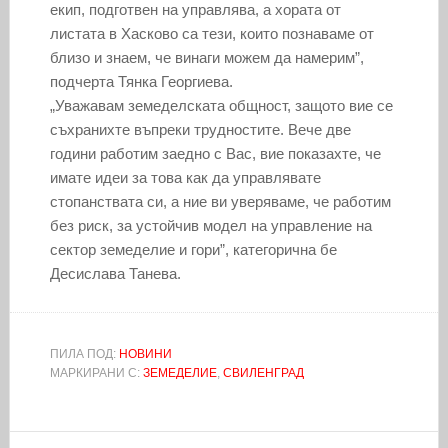
екип, подготвен на управлява, а хората от
листата в Хасково са тези, които познаваме от
близо и знаем, че винаги можем да намерим”,
подчерта Тянка Георгиева.
„Уважавам земеделската общност, защото вие се
съхранихте въпреки трудностите. Вече две
години работим заедно с Вас, вие показахте, че
имате идеи за това как да управлявате
стопанствата си, а ние ви уверяваме, че работим
без риск, за устойчив модел на управление на
сектор земеделие и гори”, категорична бе
Десислава Танева.
ПИЛА ПОД:
НОВИНИ
МАРКИРАНИ С:
ЗЕМЕДЕЛИЕ
,
СВИЛЕНГРАД