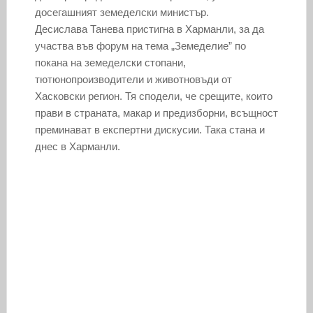
досегашният земеделски министър.
Десислава Танева пристигна в Харманли, за да
участва във форум на тема „Земеделие” по
покана на земеделски стопани,
тютюнопроизводители и животновъди от
Хасковски регион. Тя сподели, че срещите, които
прави в страната, макар и предизборни, всъщност
преминават в експертни дискусии. Така стана и
днес в Харманли.