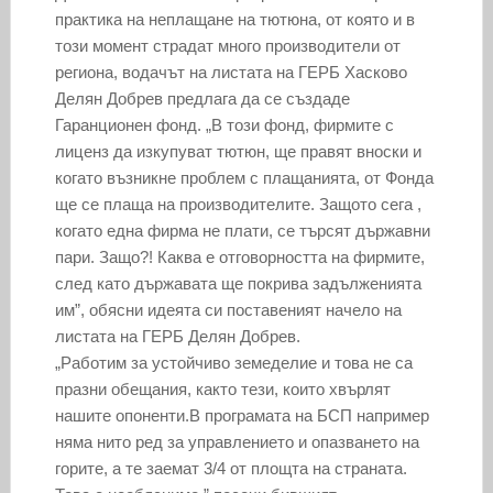
практика на неплащане на тютюна, от която и в
този момент страдат много производители от
региона, водачът на листата на ГЕРБ Хасково
Делян Добрев предлага да се създаде
Гаранционен фонд. „В този фонд, фирмите с
лиценз да изкупуват тютюн, ще правят вноски и
когато възникне проблем с плащанията, от Фонда
ще се плаща на производителите. Защото сега ,
когато една фирма не плати, се търсят държавни
пари. Защо?! Каква е отговорността на фирмите,
след като държавата ще покрива задълженията
им”, обясни идеята си поставеният начело на
листата на ГЕРБ Делян Добрев.
„Работим за устойчиво земеделие и това не са
празни обещания, както тези, които хвърлят
нашите опоненти.В програмата на БСП например
няма нито ред за управлението и опазването на
горите, а те заемат 3/4 от площта на страната.