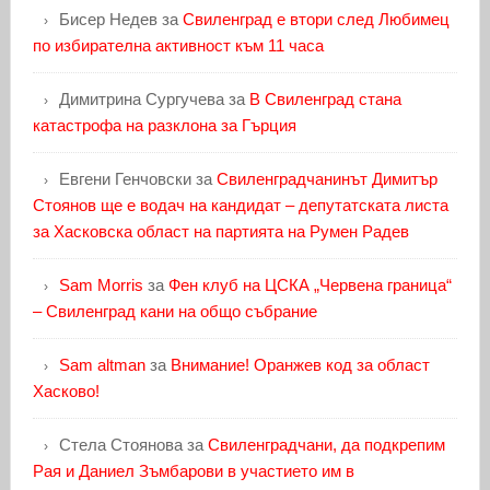
Бисер Недев
за
Свиленград е втори след Любимец
по избирателна активност към 11 часа
Димитрина Сургучева
за
В Свиленград стана
катастрофа на разклона за Гърция
Евгени Генчовски
за
Свиленградчанинът Димитър
Стоянов ще е водач на кандидат – депутатската листа
за Хасковска област на партията на Румен Радев
Sam Morris
за
Фен клуб на ЦСКА „Червена граница“
– Свиленград кани на общо събрание
Sam altman
за
Внимание! Оранжев код за област
Хасково!
Стела Стоянова
за
Свиленградчани, да подкрепим
Рая и Даниел Зъмбарови в участието им в