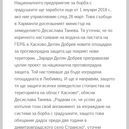
Националното предприятие за борба с
градушките ще заработи още от 1 януари 2018 г.,
ако ние управляваме след 26 март. Това съобщи
в Харманли досегашният министър на
земеделието Десислава Танева. Тя уточни, че по
изричното настояване на водача на листата на
ГЕРБ в Хасково Делян Добрев новите площадки
за противоградна защита ще покрият нови
територии. „Заради Делян Добрев преправихме
целия проект за национална противоградна
защита. Той настояваше да бъде изградена
площадката в Любимец. И ще я направим, защото
тя ще защити всички земеделски стопанства на
територията на област Хасково”, обясни
Десислава Танева. „Радвам се, че успях да
изпълня този свой ангажимент за изграждане на
система за борба с градушките, защото това
обещание дадох преди две години в
димитровградското село Странско”, уточни