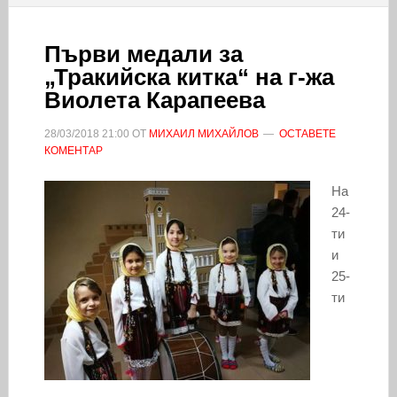
Първи медали за
„Тракийска китка“ на г-жа
Виолета Карапеева
28/03/2018
21:00
ОТ
МИХАИЛ МИХАЙЛОВ
ОСТАВЕТЕ
КОМЕНТАР
На
24-
ти
и
25-
ти