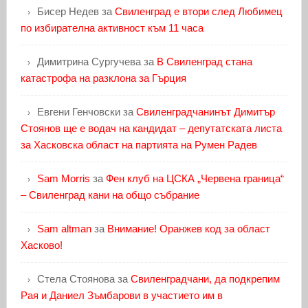
Бисер Недев
за
Свиленград е втори след Любимец
по избирателна активност към 11 часа
Димитрина Сургучева
за
В Свиленград стана
катастрофа на разклона за Гърция
Евгени Генчовски
за
Свиленградчанинът Димитър
Стоянов ще е водач на кандидат – депутатската листа
за Хасковска област на партията на Румен Радев
Sam Morris
за
Фен клуб на ЦСКА „Червена граница“
– Свиленград кани на общо събрание
Sam altman
за
Внимание! Оранжев код за област
Хасково!
Стела Стоянова
за
Свиленградчани, да подкрепим
Рая и Даниел Зъмбарови в участието им в