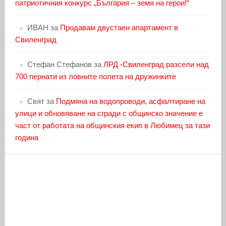
патриотичния конкурс „България – земя на герои!“
ИВАН
за
Продавам двустаен апартамент в
Свиленград
Стефан Стефанов
за
ЛРД -Свиленград разсели над
700 пернати из ловните полета на дружинките
Свят
за
Подмяна на водопроводи, асфалтиране на
улици и обновяване на сгради с общинско значение е
част от работата на общинския екип в Любимец за тази
година