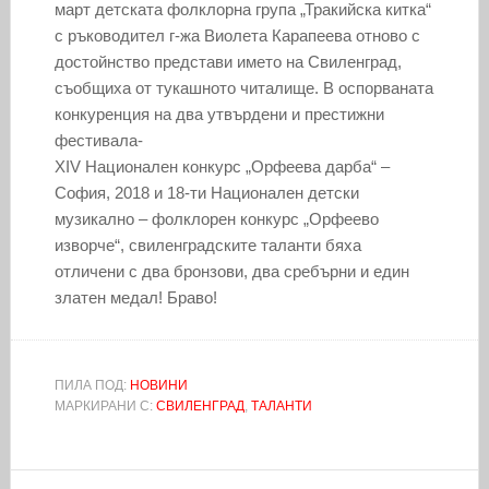
март детската фолклорна група „Тракийска китка“
с ръководител г-жа Виолета Карапеева отново с
достойнство представи името на Свиленград,
съобщиха от тукашното читалище. В оспорваната
конкуренция на два утвърдени и престижни
фестивала-
XIV Национален конкурс „Орфеева дарба“ –
София, 2018 и 18-ти Национален детски
музикално – фолклорен конкурс „Орфеево
изворче“, свиленградските таланти бяха
отличени с два бронзови, два сребърни и един
златен медал! Браво!
ПИЛА ПОД:
НОВИНИ
МАРКИРАНИ С:
СВИЛЕНГРАД
,
ТАЛАНТИ