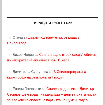
ПОСЛЕДНИ КОМЕНТАРИ
Стела
за
Давам под наем етаж от къща в
Свиленград
Бисер Недев
за
Свиленград е втори след Любимец
по избирателна активност към 11 часа
Димитрина Сургучева
за
В Свиленград стана
катастрофа на разклона за Гърция
Евгени Генчовски
за
Свиленградчанинът Димитър
Стоянов ще е водач на кандидат – депутатската листа
за Хасковска област на партията на Румен Радев