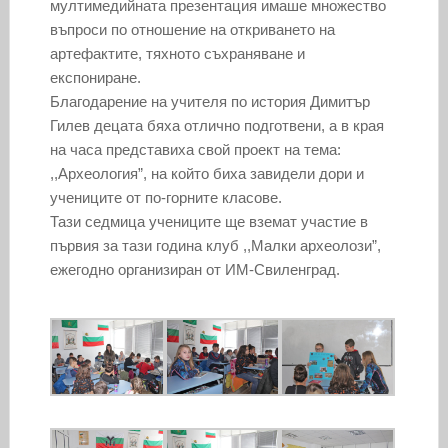
мултимедийната презентация имаше множество
въпроси по отношение на откриването на
артефактите, тяхното съхраняване и
експониране.
Благодарение на учителя по история Димитър
Гилев децата бяха отлично подготвени, а в края
на часа представиха свой проект на тема:
,,Археология”, на който биха завидели дори и
учениците от по-горните класове.
Тази седмица учениците ще вземат участие в
първия за тази година клуб ,,Малки археолози”,
ежегодно организиран от ИМ-Свиленград.