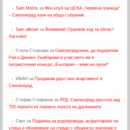
Sam Morris
за
Фен клуб на ЦСКА „Червена граница“
– Свиленград кани на общо събрание
Sam altman
за
Внимание! Оранжев код за област
Хасково!
Стела Стоянова
за
Свиленградчани, да подкрепим
Рая и Даниел Зъмбарови в участието им в
патриотичния конкурс „България – земя на герои!“
ИВАН
за
Продавам двустаен апартамент в
Свиленград
Стефан Стефанов
за
ЛРД -Свиленград разсели над
700 пернати из ловните полета на дружинките
Свят
за
Подмяна на водопроводи, асфалтиране на
улици и обновяване на сгради с общинско значение е