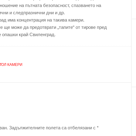
ношение на пътната безопасност, спазването на
чни и следпразнични дни и др.
ад има концентрация на такива камери.
е ще може да предотврати „тапите“ от тирове пред
 опашки край Свиленград.
ТОЛ КАМЕРИ
ван.
Задължителните полета са отбелязани с
*