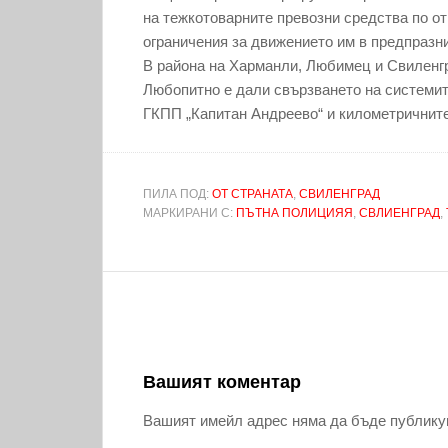
на тежкотоварните превозни средства по от
ограничения за движението им в предпразни
В района на Харманли, Любимец и Свиленгр
Любопитно е дали свързването на системит
ГКПП „Капитан Андреево“ и километричните
ПИЛА ПОД:
ОТ СТРАНАТА
,
СВИЛЕНГРАД
МАРКИРАНИ С:
ПЪТНА ПОЛИЦИЯЯ
,
СВЛИЕНГРАД
,
Вашият коментар
Вашият имейл адрес няма да бъде публику