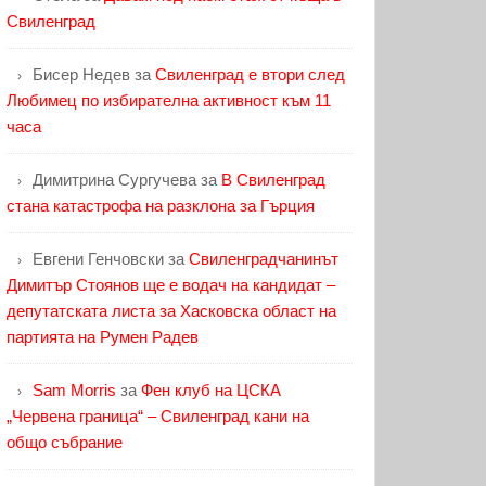
Свиленград
Бисер Недев
за
Свиленград е втори след
Любимец по избирателна активност към 11
часа
Димитрина Сургучева
за
В Свиленград
стана катастрофа на разклона за Гърция
Евгени Генчовски
за
Свиленградчанинът
Димитър Стоянов ще е водач на кандидат –
депутатската листа за Хасковска област на
партията на Румен Радев
Sam Morris
за
Фен клуб на ЦСКА
„Червена граница“ – Свиленград кани на
общо събрание