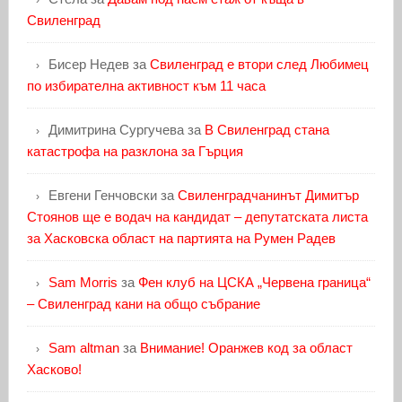
Свиленград
Бисер Недев
за
Свиленград е втори след Любимец
по избирателна активност към 11 часа
Димитрина Сургучева
за
В Свиленград стана
катастрофа на разклона за Гърция
Евгени Генчовски
за
Свиленградчанинът Димитър
Стоянов ще е водач на кандидат – депутатската листа
за Хасковска област на партията на Румен Радев
Sam Morris
за
Фен клуб на ЦСКА „Червена граница“
– Свиленград кани на общо събрание
Sam altman
за
Внимание! Оранжев код за област
Хасково!