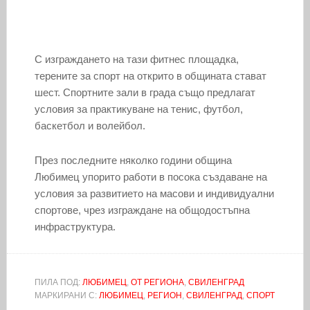
С изграждането на тази фитнес площадка,
терените за спорт на открито в общината стават
шест. Спортните зали в града също предлагат
условия за практикуване на тенис, футбол,
баскетбол и волейбол.
През последните няколко години община
Любимец упорито работи в посока създаване на
условия за развитието на масови и индивидуални
спортове, чрез изграждане на общодостъпна
инфраструктура.
ПИЛА ПОД:
ЛЮБИМЕЦ
,
ОТ РЕГИОНА
,
СВИЛЕНГРАД
МАРКИРАНИ С:
ЛЮБИМЕЦ
,
РЕГИОН
,
СВИЛЕНГРАД
,
СПОРТ