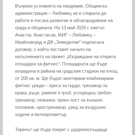
Въпреки условията на пандемия, Общинска
администрация – Любимец не е спирала да
работи в посока развитие и облагородяване на
града и общината. На 13 май 2020 г. кметът
Анастас Анастасов, МИГ – Любимец –
Ивайловград и ДФ „Земеделие“ подписаха
договор, с който поставят начало на
изпълнението на проект „Изграждане на открита
площадка за фитнес“. Площадката ще бъде
изградена в района на градския стадион на площ
от 200 кв. м. Ще бъдат монтирани комбинирани
фитнес уреди – преса за гърди, тренажор за
крака, ръце, рамене и гръб; успоредка; гребен
тренажор; лежанка; троен лост за външно
ползване, кростренажор, уред за въздушно
ходене и велоергометър.
Теренът ще бъде покрит с ударопоглъщаща