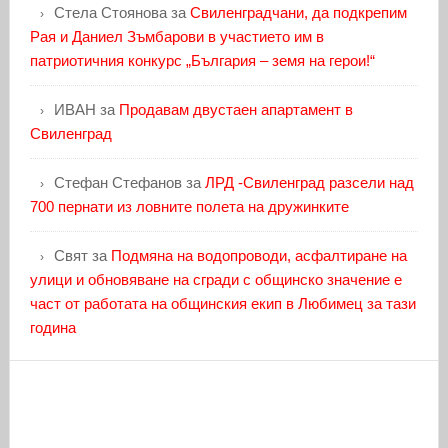
Стела Стоянова
за
Свиленградчани, да подкрепим
Рая и Даниел Зъмбарови в участието им в
патриотичния конкурс „България – земя на герои!“
ИВАН
за
Продавам двустаен апартамент в
Свиленград
Стефан Стефанов
за
ЛРД -Свиленград разсели над
700 пернати из ловните полета на дружинките
Свят
за
Подмяна на водопроводи, асфалтиране на
улици и обновяване на сгради с общинско значение е
част от работата на общинския екип в Любимец за тази
година