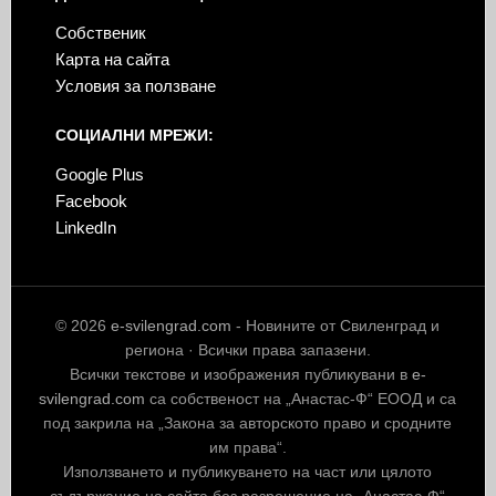
Собственик
Карта на сайта
Условия за ползване
СОЦИАЛНИ МРЕЖИ:
Google Plus
Facebook
LinkedIn
© 2026
e-svilengrad.com
- Новините от Свиленград и
региона · Всички права запазени.
Всички текстове и изображения публикувани в
e-
svilengrad.com
са собственост на „Анастас-Ф“ ЕООД и са
под закрила на „Закона за авторското право и сродните
им права“.
Използването и публикуването на част или цялото
съдържание на сайта без разрешение на „Анастас-Ф“