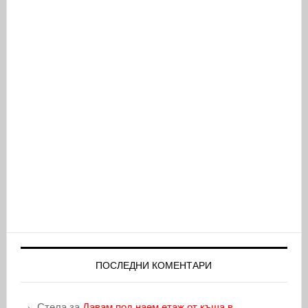
ПОСЛЕДНИ КОМЕНТАРИ
Стела
за
Давам под наем етаж от къща в