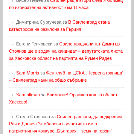
Бисер Недев
за
Свиленград е втори след Любимец
по избирателна активност към 11 часа
Димитрина Сургучева
за
В Свиленград стана
катастрофа на разклона за Гърция
Евгени Генчовски
за
Свиленградчанинът Димитър
Стоянов ще е водач на кандидат – депутатската листа
за Хасковска област на партията на Румен Радев
Sam Morris
за
Фен клуб на ЦСКА „Червена граница“
– Свиленград кани на общо събрание
Sam altman
за
Внимание! Оранжев код за област
Хасково!
Стела Стоянова
за
Свиленградчани, да подкрепим
Рая и Даниел Зъмбарови в участието им в
патриотичния конкурс „България – земя на герои!“