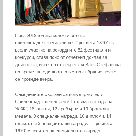
През 2019 година колективите на
свиленградското читалище „Просвета-1870“ са
взели участие на рекордните 52 фестивали и
конкурси, става ясно от отчетния доклад за
дейността, изнесен от секретаря Ваня Стефанова
по време на годишното отчетно събрание, което
се проведе вчера.
Самодейните състави са популяризирали
Свиленград, спечелвайки 1 голяма награда на
ЖКФГ, 16 златни, 12 сребърни и 10 бронзови
медала, 9 специални награди, 16 дипломи, 14
плакета и 3 поощрителни награди. „Просвета –
1870“ е носител на специалната награда