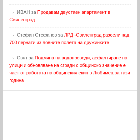
ИВАН
за
Продавам двустаен апартамент в
Свиленград
Стефан Стефанов
за
ЛРД -Свиленград разсели над
700 пернати из ловните полета на дружинките
Свят
за
Подмяна на водопроводи, асфалтиране на
улици и обновяване на сгради с общинско значение е
част от работата на общинския екип в Любимец за тази
година