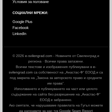
Условия за ползване
СОЦИАЛНИ МРЕЖИ:
Google Plus
Facebook
LinkedIn
© 2026
e-svilengrad.com
- Новините от Свиленград и
региона · Всички права запазени.
Всички текстове и изображения публикувани в
e-
svilengrad.com
са собственост на „Анастас-Ф“ ЕООД и са
под закрила на „Закона за авторското право и сродните
им права“.
Използването и публикуването на част или цялото
съдържание на сайта без разрешение на „Анастас-Ф“
ЕООД е забранено.
Ако смятате, че нарушаваме правилата на Гугъл можете
да направите за нас тук
Google Spam Report