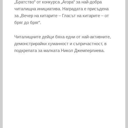
„Братство“ от конкурса „Агора“ за най-добра
читалищна инициатива. Наградата е присъдена
за „Вечер на китарите – Гласът на китарите – от
бряг до бряг“.
Читалищните дейци бяха едни от най-активните,
демонстрирайки хуманност и съпричастност, в
подкрепата за малката Никол Джемперлиева.