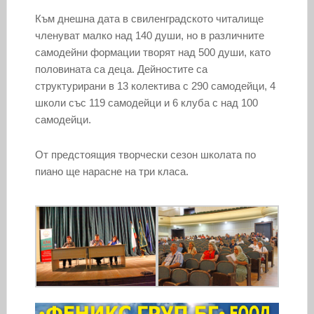
Към днешна дата в свиленградското читалище
членуват малко над 140 души, но в различните
самодейни формации творят над 500 души, като
половината са деца. Дейностите са
структурирани в 13 колектива с 290 самодейци, 4
школи със 119 самодейци и 6 клуба с над 100
самодейци.
От предстоящия творчески сезон школата по
пиано ще нарасне на три класа.