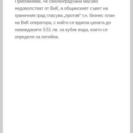
Припомняме, че свиленградчани масово
недоволстват от ВиК, а общинският съвет на
граничния град гласува „против“ т.н. бизнес план
на ВиК оператора, с който се вдигна цената до
невижданите 3.51 лв. за кубик вода, която се
определя за питейна.