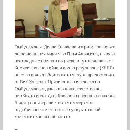
Омбудсманът Диана Ковачева изпрати препоръка
до регионалния министър Петя Аврамова, в която
настоя да се прилага по-ниска от утвърдената от
Комисия за енергийно и водно регулиране (КЕВР)
цена на водоснабдителната услуга, предоставяна
от ВиК Хасково. Причината за искането на
Омбудсмана е доказано лошо качество на
питейната вода. Доц. Ковачева препоръча още да
бъдат реализирани конкретни мерки за
подобряване качеството на услугата в най-
критичните зони в областта.