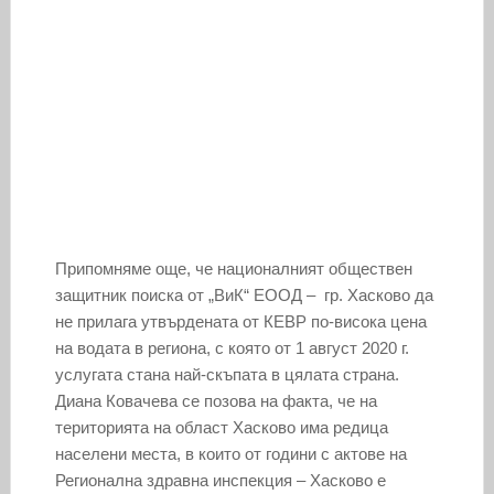
Припомняме още, че националният обществен
защитник поиска от „ВиК“ ЕООД – гр. Хасково да
не прилага утвърдената от КЕВР по-висока цена
на водата в региона, с която от 1 август 2020 г.
услугата стана най-скъпата в цялата страна.
Диана Ковачева се позова на факта, че на
територията на област Хасково има редица
населени места, в които от години с актове на
Регионална здравна инспекция – Хасково е