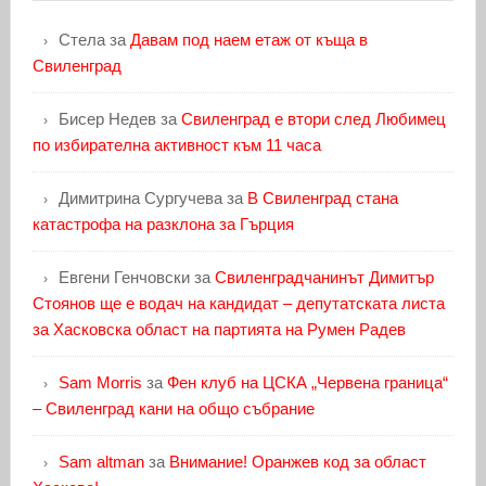
Стела
за
Давам под наем етаж от къща в
Свиленград
Бисер Недев
за
Свиленград е втори след Любимец
по избирателна активност към 11 часа
Димитрина Сургучева
за
В Свиленград стана
катастрофа на разклона за Гърция
Евгени Генчовски
за
Свиленградчанинът Димитър
Стоянов ще е водач на кандидат – депутатската листа
за Хасковска област на партията на Румен Радев
Sam Morris
за
Фен клуб на ЦСКА „Червена граница“
– Свиленград кани на общо събрание
Sam altman
за
Внимание! Оранжев код за област