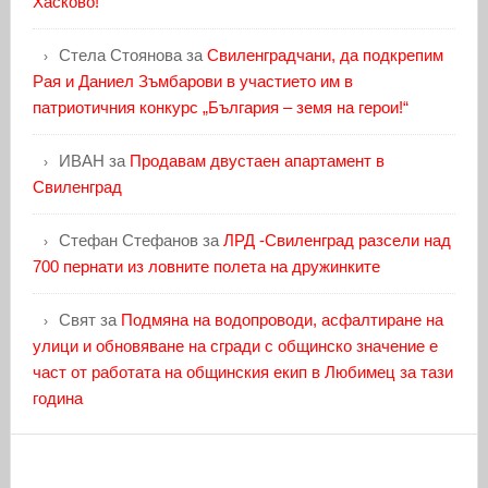
Хасково!
Стела Стоянова
за
Свиленградчани, да подкрепим
Рая и Даниел Зъмбарови в участието им в
патриотичния конкурс „България – земя на герои!“
ИВАН
за
Продавам двустаен апартамент в
Свиленград
Стефан Стефанов
за
ЛРД -Свиленград разсели над
700 пернати из ловните полета на дружинките
Свят
за
Подмяна на водопроводи, асфалтиране на
улици и обновяване на сгради с общинско значение е
част от работата на общинския екип в Любимец за тази
година