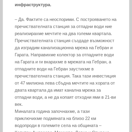
инфраструктура.
– Да. Фактите са неоспорими. С построяването на
пречиствателната станция за отпадни води ние
реализирахме мечтите на два големи квартала.
Пречиствателната станция създаде възможност
да изградим канализационна мрежа на Гебран и
Гарата. Направихме колектор за отпадните води
на Гарата и ги вкарахме в мрежата на Гебран, а
отпадните води на Гебран заустихме в
пречиствателната станция. Така тази инвестиция
от 47 милиона лева сбъдна мечтите на хората от
двата квартала да имат канална мрежа за
отпадни води, а не да копаят отходни ями в 21-ви
век.
Миналата година започнахме, а тази
приключихме подмяната на близо 22 км
водопроди в големите села на общината –