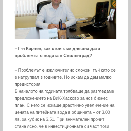
– Г-н Карчев, как стои към днешна дата
проблемът с водата в Свиленград?
– Проблемът е изключително сложен, тъй като се
е натрупвал в годините. Но искам да дам малко
предистория.
В началото на годината трябваше да разгледаме
предложението на ВиК-Хасково за нов бизнес
план. С него се искаше драстично увеличение на
цената на питейната вода в общината – от 3.00
лв. за кубик на 3.51. При внимателен прочит
стана ясно, че в инвестиционната си част този