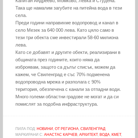
Капитан Андреево, Момково, Левка и Студена.
Така ще намалим загубите на питейна вода в тези
села.
Преди години направихме водопровод и канал в
село Мезек за 640 000 лева. Като цяло само в
тези три обекта сме инвестирали 58-60 милиона
лева.
Като се добавят и другите обекти, реализирани в
общината през годините, които няма да
изброявам, защото са дълъг списък, можем да
кажем, че Свиленград е със 70% подменена
водопроводна мрежа и разполага с 90%
територия, обезпечена с канали за отпадни води.
Много големи областни градове не могат и да си
помислят за подобна инфраструктура.
ПИЛА ПОД:
НОВИНИ
,
ОТ РЕГИОНА
,
СВИЛЕНГРАД
МАРКИРАНИ С:
АНАСТАС КАРЧЕВ
,
АРХИТЕКТ
,
ВОДА
,
КМЕТ
,