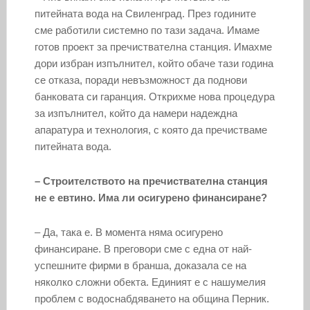
питейната вода на Свиленград. През годините
сме работили системно по тази задача. Имаме
готов проект за пречиствателна станция. Имахме
дори избран изпълнител, който обаче тази година
се отказа, поради невъзможност да поднови
банковата си гаранция. Открихме нова процедура
за изпълнител, който да намери надеждна
апаратура и технология, с която да пречистваме
питейната вода.
– Строителството на пречиствателна станция
не е евтино. Има ли осигурено финансиране?
– Да, така е. В момента няма осигурено
финансиране. В преговори сме с една от най-
успешните фирми в бранша, доказала се на
няколко сложни обекта. Единият е с нашумелия
проблем с водоснабдяването на община Перник.