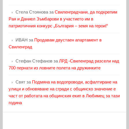
Стела Стоянова
за
Свиленградчани, да подкрепим
Рая и Даниел Зъмбарови в участието им в
патриотичния конкурс „България – земя на герои!“
ИВАН
за
Продавам двустаен апартамент в
Свиленград
Стефан Стефанов
за
ЛРД -Свиленград разсели над
700 пернати из ловните полета на дружинките
Свят
за
Подмяна на водопроводи, асфалтиране на
улици и обновяване на сгради с общинско значение е
част от работата на общинския екип в Любимец за тази
година