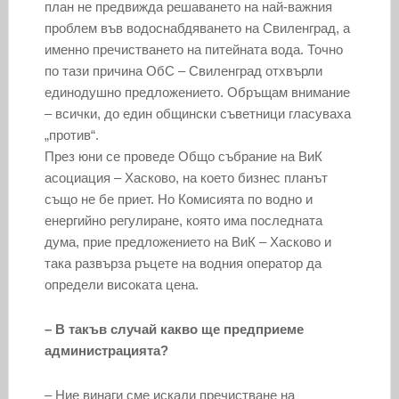
план не предвижда решаването на най-важния
проблем във водоснабдяването на Свиленград, а
именно пречистването на питейната вода. Точно
по тази причина ОбС – Свиленград отхвърли
единодушно предложението. Обръщам внимание
– всички, до един общински съветници гласуваха
„против“.
През юни се проведе Общо събрание на ВиК
асоциация – Хасково, на което бизнес планът
също не бе приет. Но Комисията по водно и
енергийно регулиране, която има последната
дума, прие предложението на ВиК – Хасково и
така развърза ръцете на водния оператор да
определи високата цена.
– В такъв случай какво ще предприеме
администрацията?
– Ние винаги сме искали пречистване на