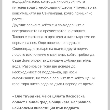
вододайна зона, която да ни осигури чиста
питейна вода с необходимия дебит и качество за
консумацията на Свиленград, която принципно
расте.
Другият вариант, който е и по-модерният, е
построяването на пречиствателна станция.
Такава е световната практика и ние също сме се
спрели на нея. Още повече, че водата в
Свиленград отговаря на всички други норми,
лошото изключение е манганът, който трябва да
бъде филтриран, за да имаме хубава питейна
вода. Разбира се, това ще доведе до
необходимост от поддръжка, ще носи
амортизации, но това е верният път, който ще ни
гарантира чиста вода за дълъг период от време.
– Вие твърдите, че от цялата Хасковска
област Свиленград е общината, направила
най-големи инвестиции във водната