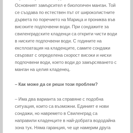
Основният замърсител е биологичен манган. Той
се създава по естествен път от широколистните
дървета по поречието на Марица и прониква във
високите подпочвени води. При сондажите за
свиленградските кладенци са открити чисти води
в ниските подпочвени води. С годините на
експлоатация на кладенците, самите сондажи
свързват с определена скорост високи и ниски
подпочвени води, което води до замърсяването с
манган на целия кладенец.
– Как може да се реши този проблем?
– Има два варианта за справяне с подобна
ситуация, които са възможни. Единият е нови
сондажи, но навремето в Свиленград са
направили кладенците в най-добрата вододайна
зона тук. Няма гаранция, че ще намерим друга