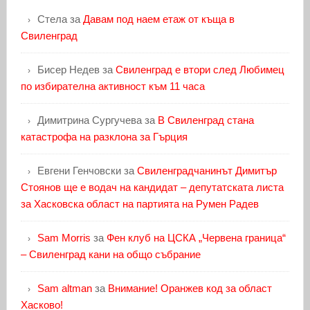
Стела
за
Давам под наем етаж от къща в
Свиленград
Бисер Недев
за
Свиленград е втори след Любимец
по избирателна активност към 11 часа
Димитрина Сургучева
за
В Свиленград стана
катастрофа на разклона за Гърция
Евгени Генчовски
за
Свиленградчанинът Димитър
Стоянов ще е водач на кандидат – депутатската листа
за Хасковска област на партията на Румен Радев
Sam Morris
за
Фен клуб на ЦСКА „Червена граница“
– Свиленград кани на общо събрание
Sam altman
за
Внимание! Оранжев код за област
Хасково!