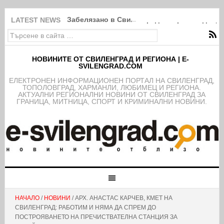
Забелязано в Свиленград: Покрити в дебри
LATEST NEWS
НОВИНИТЕ ОТ СВИЛЕНГРАД И РЕГИОНА | E-
SVILENGRAD.COM
EЛЕКТРОНЕН ИНФОРМАЦИОНЕН ПОРТАЛ НА СВИЛЕНГРАД,
ТОПОЛОВГРАД, ХАРМАНЛИ, ЛЮБИМЕЦ И РЕГИОНА.
АКТУАЛНИ РЕГИОНАЛНИ НОВИНИ ОТ СВИЛЕНГРАД ЗА
ГРАНИЦА, МИТНИЦА, СПОРТ И КРИМИНАЛНИ НОВИНИ.
НАЧАЛО
/
НОВИНИ
/ АРХ. АНАСТАС КАРЧЕВ, КМЕТ НА
СВИЛЕНГРАД: РАБОТИМ И НЯМА ДА СПРЕМ ДО
ПОСТРОЯВАНЕТО НА ПРЕЧИСТВАТЕЛНА СТАНЦИЯ ЗА