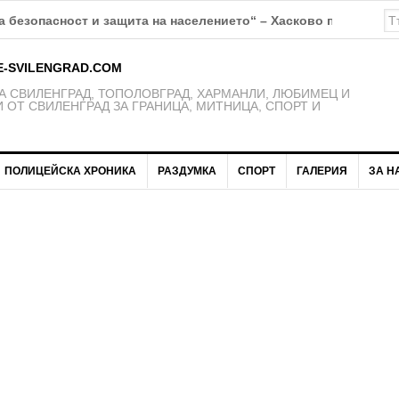
К Свиленград – 1921 получават нови екипи
E-SVILENGRAD.COM
 СВИЛЕНГРАД, ТОПОЛОВГРАД, ХАРМАНЛИ, ЛЮБИМЕЦ И
 ОТ СВИЛЕНГРАД ЗА ГРАНИЦА, МИТНИЦА, СПОРТ И
ПОЛИЦЕЙСКА ХРОНИКА
РАЗДУМКА
СПОРТ
ГАЛЕРИЯ
ЗА Н