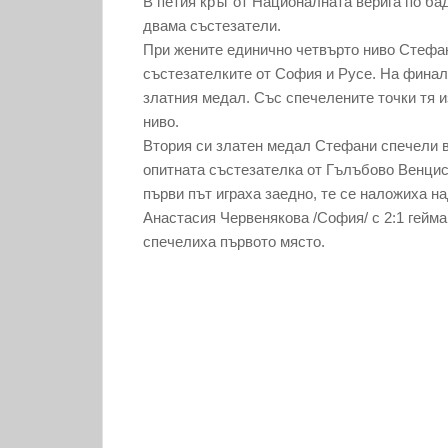
В петия кръг от Националната верига по ба
двама състезатели.
При жените единично четвърто ниво Стефан
състезателките от София и Русе. На финала
златния медал. Със спечелените точки тя и
ниво.
Втория си златен медал Стефани спечели в
опитната състезателка от Гълъбово Венцис
първи път играха заедно, те се наложиха н
Анастасия Червенякова /София/ с 2:1 гейма
спечелиха първото място.