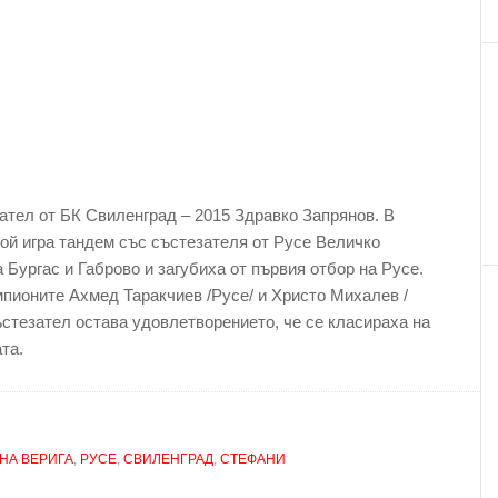
ател от БК Свиленград – 2015 Здравко Запрянов. В
ой игра тандем със състезателя от Русе Величко
 Бургас и Габрово и загубиха от първия отбор на Русе.
пионите Ахмед Таракчиев /Русе/ и Христо Михалев /
ъстезател остава удовлетворението, че се класираха на
та.
НА ВЕРИГА
,
РУСЕ
,
СВИЛЕНГРАД
,
СТЕФАНИ