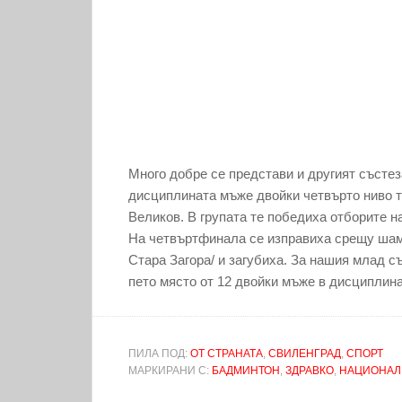
Много добре се представи и другият състез
дисциплината мъже двойки четвърто ниво т
Великов. В групата те победиха отборите на
На четвъртфинала се изправиха срещу шам
Стара Загора/ и загубиха. За нашия млад с
пето място от 12 двойки мъже в дисциплина
ПИЛА ПОД:
ОТ СТРАНАТА
,
СВИЛЕНГРАД
,
СПОРТ
МАРКИРАНИ С:
БАДМИНТОН
,
ЗДРАВКО
,
НАЦИОНАЛ