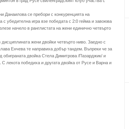
дминтон в град Русе свиленградският клуб участва с
и Данаилова се пребори с конкуренцията на
 с убедителна игра взе победата с 2:0 гейма и завоюва
злезе начело в ранглистата на жени единично четвърто
 дисциплината жени двойки четвърто ниво. Заедно с
лава Енчева те направиха добър тандем. Въпреки че за
ад обиграната двойка Стела Димитрова /Пазарджик/ и
. С лекота победиха и другата двойка от Русе и Варна и