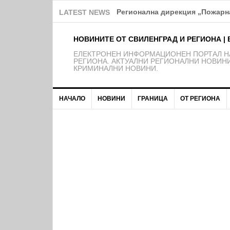
Над 150 деца от школата на Ф
LATEST NEWS
НОВИНИТЕ ОТ СВИЛЕНГРАД И РЕГИОНА | 
EЛЕКТРОНЕН ИНФОРМАЦИОНЕН ПОРТАЛ НА
РЕГИОНА. АКТУАЛНИ РЕГИОНАЛНИ НОВИНИ
КРИМИНАЛНИ НОВИНИ.
НАЧАЛО
НОВИНИ
ГРАНИЦА
ОТ РЕГИОНА