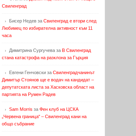
Свиленград
Бисер Недев
за
Свиленград е втори след
Любимец по избирателна активност към 11
часа
Димитрина Сургучева
за
В Свиленград
стана катастрофа на разклона за Гърция
Евгени Генчовски
за
Свиленградчанинът
Димитър Стоянов ще е водач на кандидат –
депутатската листа за Хасковска област на
партията на Румен Радев
Sam Morris
за
Фен клуб на ЦСКА
„Червена граница“ – Свиленград кани на
общо събрание