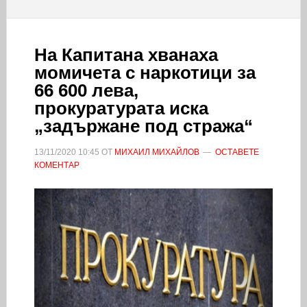
На Капитана хванаха
момичета с наркотици за
66 600 лева,
прокуратурата иска
„задържане под стража“
13/11/2020
10:45
ОТ
МИХАИЛ МИХАЙЛОВ
ОСТАВЕТЕ
КОМЕНТАР