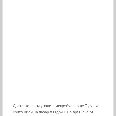
Двете жени пътували в микробус с още 7 души,
които били на пазар в Одрин. На връщане от