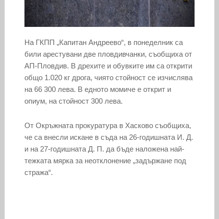
На ГКПП „Капитан Андреево“, в понеделник са
били арестувани две пловдивчанки, съобщиха от
АП-Пловдив. В дрехите и обувките им са открити
общо 1.020 кг дрога, чиято стойност се изчислява
на 66 300 лева. В едното момиче е открит и
опиум, на стойност 300 лева.
От Окръжната прокуратура в Хасково съобщиха,
че са внесли искане в съда на 26-годишната И. Д.
и на 27-годишната Д. П. да бъде наложена най-
тежката мярка за неотклонение „задържане под
стража“.