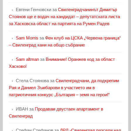
Евгени Генчовски
за
Свиленградчанинът Димитър
Стоянов ще е водач на кандидат – депутатската листа
за Хасковска област на партията на Румен Радев
Sam Morris
за
Фен клуб на ЦСКА „Червена граница“
– Свиленград кани на общо събрание
Sam altman
за
Внимание! Оранжев код за област
Хасково!
Стела Стоянова
за
Свиленградчани, да подкрепим
Рая и Даниел Зъмбарови в участието им в
патриотичния конкурс „България – земя на герои!“
ИВАН
за
Продавам двустаен апартамент в
Свиленград
Стефан Стефанов
за
ЛРД -Свиленград разсели над