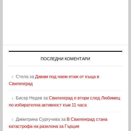
ПОСЛЕДНИ КОМЕНТАРИ
Стела
за
Давам под наем етаж от къща в
Свиленград
Бисер Недев
за
Свиленград е втори след Любимец
по избирателна активност към 11 часа
Димитрина Сургучева
за
В Свиленград стана
катастрофа на разклона за Гърция