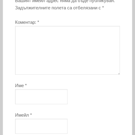
Вашият имейл адрес няма да бъде публикуван.
Задължителните полета са отбелязани с
*
Коментар:
*
Име
*
Имейл
*