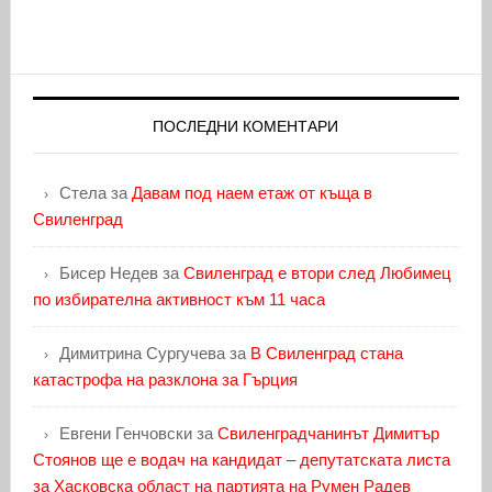
ПОСЛЕДНИ КОМЕНТАРИ
Стела
за
Давам под наем етаж от къща в
Свиленград
Бисер Недев
за
Свиленград е втори след Любимец
по избирателна активност към 11 часа
Димитрина Сургучева
за
В Свиленград стана
катастрофа на разклона за Гърция
Евгени Генчовски
за
Свиленградчанинът Димитър
Стоянов ще е водач на кандидат – депутатската листа
за Хасковска област на партията на Румен Радев