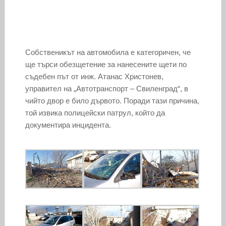
Собственикът на автомобила е категоричен, че
ще търси обезщетение за нанесените щети по
съдебен път от инж. Атанас Христонев,
управител на „Автотранспорт – Свиленград“, в
чийто двор е било дървото. Поради тази причина,
той извика полицейски патрул, който да
документира инцидента.