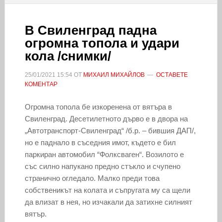
В Свиленград падна
огромна топола и удари
кола /снимки/
25/01/2021
15:54
ОТ
МИХАИЛ МИХАЙЛОВ
ОСТАВЕТЕ
КОМЕНТАР
Огромна топола бе изкоренена от вятъра в
Свиленград. Десетилетното дърво е в двора на
„Автотранспорт-Свиленград“ /б.р. – бившия ДАП/,
но е паднало в съседния имот, където е бил
паркиран автомобил “Фолксваген“. Возилото е
със силно напукано предно стъкло и счупено
странично огледало. Малко преди това
собственикът на колата и съпругата му са щели
да влизат в нея, но изчакали да затихне силният
вятър.