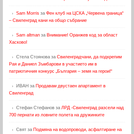
Sam Morris
за
Фен клуб на ЦСКА „Червена граница“
– Свиленград кани на общо събрание
Sam altman
за
Внимание! Оранжев код за област
Хасково!
Стела Стоянова
за
Свиленградчани, да подкрепим
Рая и Даниел Зъмбарови в участието им в
патриотичния конкурс „България – земя на герои!“
ИВАН
за
Продавам двустаен апартамент в
Свиленград
Стефан Стефанов
за
ЛРД -Свиленград разсели над
700 пернати из ловните полета на дружинките
Свят
за
Подмяна на водопроводи, асфалтиране на