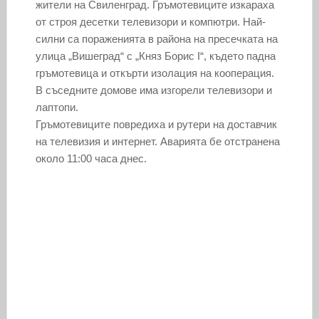
жители на Свиленград. Гръмотевиците изкараха
от строя десетки телевизори и компютри. Най-
силни са пораженията в района на пресечката на
улица „Вишеград“ с „Княз Борис I“, където падна
гръмотевица и откърти изолация на кооперация.
В съседните домове има изгорели телевизори и
лаптопи.
Гръмотевиците повредиха и рутери на доставчик
на телевизия и интернет. Аварията бе отстранена
около 11:00 часа днес.