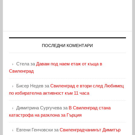
ПОСЛЕДНИ КОМЕНТАРИ
Стела
за
Давам под наем етаж от къща в
Свиленград
Бисер Недев
за
Свиленград е втори след Любимец
по избирателна активност към 11 часа
Димитрина Сургучева
за
В Свиленград стана
катастрофа на разклона за Гърция
Евгени Генчовски
за
Свиленградчанинът Димитър