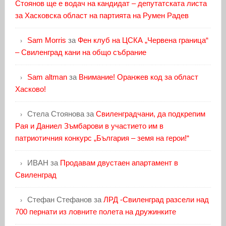
Стоянов ще е водач на кандидат – депутатската листа
за Хасковска област на партията на Румен Радев
Sam Morris
за
Фен клуб на ЦСКА „Червена граница“
– Свиленград кани на общо събрание
Sam altman
за
Внимание! Оранжев код за област
Хасково!
Стела Стоянова
за
Свиленградчани, да подкрепим
Рая и Даниел Зъмбарови в участието им в
патриотичния конкурс „България – земя на герои!“
ИВАН
за
Продавам двустаен апартамент в
Свиленград
Стефан Стефанов
за
ЛРД -Свиленград разсели над
700 пернати из ловните полета на дружинките