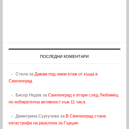
ПОСЛЕДНИ КОМЕНТАРИ
Стела
за
Давам под наем етаж от къща в
Свиленград
Бисер Недев
за
Свиленград е втори след Любимец
по избирателна активност към 11 часа
Димитрина Сургучева
за
В Свиленград стана
катастрофа на разклона за Гърция