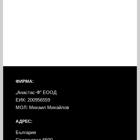
ФИРМА:
„Анастас-Ф” ЕООД
ЕИК: 200956559
МОЛ: Михаил Михайлов
АДРЕС:
България
Свиленград 6500,