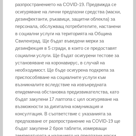
разпространението на COVID-19. Предвижда се
осигуряване на лични предпазни средства (маски,
дезинфектанти, ръкавици, защитни облекла) за
персонала, обслужващ потребителите, настанени
в социални услуги на територията на Община
Свиленград. Ще бъдат въведени мерки за
дезинфекция в 5 сгради, в които се предоставят
социални услуги. Ще бъдат осигурени тестове за
установяване на коронавирус, в случай на
необходимост. Ще бъде осигурена подкрепа за
приспособяване на социалните услуги към
възникналите вследствие на извънредната
епидемична обстановка предизвикателства, като
бъдат закупени 17 лаптопа с цел осигуряване на
възможности за дигитална комуникация и
консултация. В съответствие с указанията за
предпазване от разпространение на COVID-19 ще
бъдат закупени 2 броя таблети, измерващи
температурата и наличието на предпазни маски.