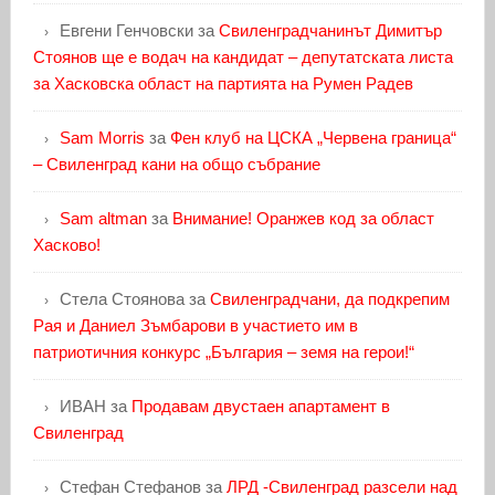
Евгени Генчовски
за
Свиленградчанинът Димитър
Стоянов ще е водач на кандидат – депутатската листа
за Хасковска област на партията на Румен Радев
Sam Morris
за
Фен клуб на ЦСКА „Червена граница“
– Свиленград кани на общо събрание
Sam altman
за
Внимание! Оранжев код за област
Хасково!
Стела Стоянова
за
Свиленградчани, да подкрепим
Рая и Даниел Зъмбарови в участието им в
патриотичния конкурс „България – земя на герои!“
ИВАН
за
Продавам двустаен апартамент в
Свиленград
Стефан Стефанов
за
ЛРД -Свиленград разсели над