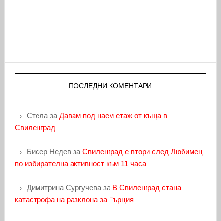
ПОСЛЕДНИ КОМЕНТАРИ
Стела
за
Давам под наем етаж от къща в
Свиленград
Бисер Недев
за
Свиленград е втори след Любимец
по избирателна активност към 11 часа
Димитрина Сургучева
за
В Свиленград стана
катастрофа на разклона за Гърция