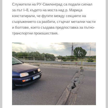
Служители на РУ-Свиленград са подали сигнал
за път I
–
8, където на моста над р. Марица
констатирали, че фугите между секциите на
съоръжението са разбити, стърчат метални части
и болтове, което създава предпоставка за пътно-
транспортни произшествия.