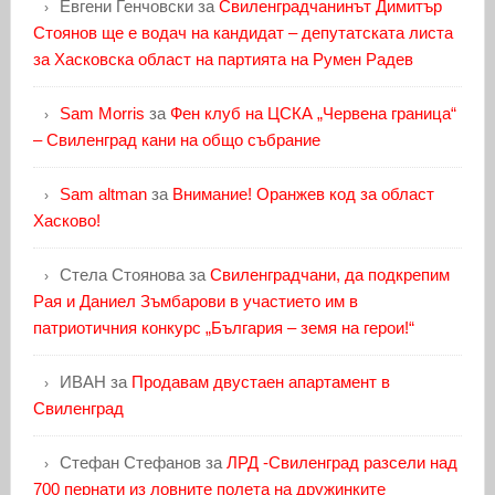
Евгени Генчовски
за
Свиленградчанинът Димитър
Стоянов ще е водач на кандидат – депутатската листа
за Хасковска област на партията на Румен Радев
Sam Morris
за
Фен клуб на ЦСКА „Червена граница“
– Свиленград кани на общо събрание
Sam altman
за
Внимание! Оранжев код за област
Хасково!
Стела Стоянова
за
Свиленградчани, да подкрепим
Рая и Даниел Зъмбарови в участието им в
патриотичния конкурс „България – земя на герои!“
ИВАН
за
Продавам двустаен апартамент в
Свиленград
Стефан Стефанов
за
ЛРД -Свиленград разсели над
700 пернати из ловните полета на дружинките