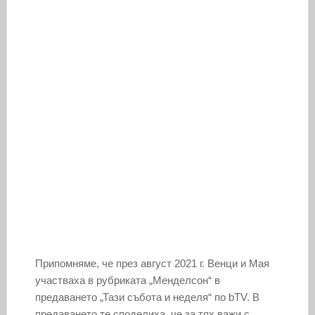
Припомняме, че през август 2021 г. Венци и Мая
участваха в рубриката „Менделсон“ в
предаването „Тази събота и неделя“ по bTV. В
предаването те споделиха, че за тях важи с