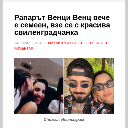
Рапарът Венци Венц вече
е семеен, взе се с красива
свиленградчанка
14/12/2021
12:34
ОТ
МИХАИЛ МИХАЙЛОВ
ОСТАВЕТЕ
КОМЕНТАР
Снимка: Инстаграм