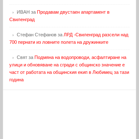
ИВАН
за
Продавам двустаен апартамент в
Свиленград
Стефан Стефанов
за
ЛРД -Свиленград разсели над
700 пернати из ловните полета на дружинките
Свят
за
Подмяна на водопроводи, асфалтиране на
улици и обновяване на сгради с общинско значение е
част от работата на общинския екип в Любимец за тази
година