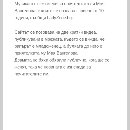
Музикантът се ожени за приятелката си Мая
Вангелова, с която се познават повече от 10
години, съобщи LadyZone.bg.
Сайтът се позовава на две кратки видеа,
публикувани в мрежата, където се вижда, че
рапърът е младоженец, а булката до него е
приятелката му Мая Вангелова.
Двамата не бяха обявили публично, кога ще се
женят, така че новината е изненада за
почитателите им.