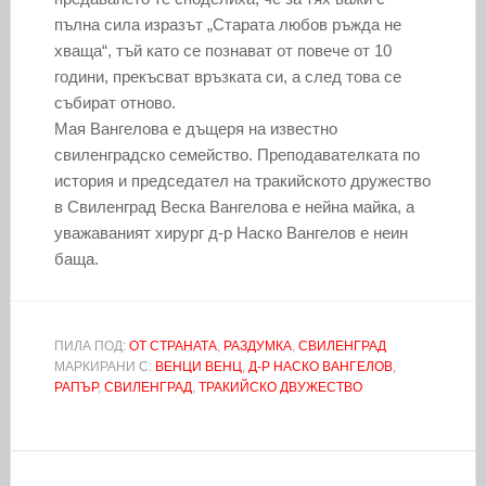
пълна сила изразът „Старата любов ръжда не
хваща“, тъй като се познават от повече от 10
години, прекъсват връзката си, а след това се
събират отново.
Мая Вангелова е дъщеря на известно
свиленградско семейство. Преподавателката по
история и председател на тракийското дружество
в Свиленград Веска Вангелова е нейна майка, а
уважаваният хирург д-р Наско Вангелов е неин
баща.
ПИЛА ПОД:
ОТ СТРАНАТА
,
РАЗДУМКА
,
СВИЛЕНГРАД
МАРКИРАНИ С:
ВЕНЦИ ВЕНЦ
,
Д-Р НАСКО ВАНГЕЛОВ
,
РАПЪР
,
СВИЛЕНГРАД
,
ТРАКИЙСКО ДВУЖЕСТВО