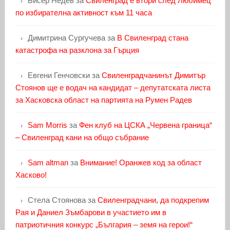
Бисер Недев
за
Свиленград е втори след Любимец
по избирателна активност към 11 часа
Димитрина Сургучева
за
В Свиленград стана
катастрофа на разклона за Гърция
Евгени Генчовски
за
Свиленградчанинът Димитър
Стоянов ще е водач на кандидат – депутатската листа
за Хасковска област на партията на Румен Радев
Sam Morris
за
Фен клуб на ЦСКА „Червена граница“
– Свиленград кани на общо събрание
Sam altman
за
Внимание! Оранжев код за област
Хасково!
Стела Стоянова
за
Свиленградчани, да подкрепим
Рая и Даниел Зъмбарови в участието им в
патриотичния конкурс „България – земя на герои!“