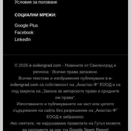
Условия за ползване
СОЦИАЛНИ МРЕЖИ:
Google Plus
Facebook
LinkedIn
© 2026
e-svilengrad.com
- Новините от Свиленград и
региона · Всички права запазени.
Всички текстове и изображения публикувани в
e-
svilengrad.com
са собственост на „Анастас-Ф“ ЕООД и са
под закрила на „Закона за авторското право и сродните
им права“.
Използването и публикуването на част или цялото
съдържание на сайта без разрешение на „Анастас-Ф“
ЕООД е забранено.
Ако смятате, че нарушаваме правилата на Гугъл можете
да направите за нас тук
Google Spam Report