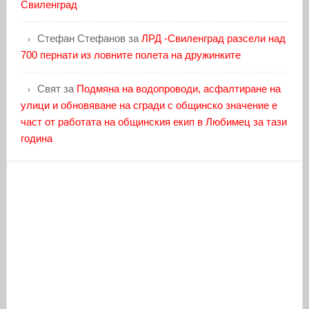
Свиленград
Стефан Стефанов
за
ЛРД -Свиленград разсели над
700 пернати из ловните полета на дружинките
Свят
за
Подмяна на водопроводи, асфалтиране на
улици и обновяване на сгради с общинско значение е
част от работата на общинския екип в Любимец за тази
година