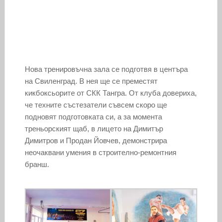
Нова тренировъчна зала се подготвя в центъра
на Свиленград. В нея ще се преместят
кикбоксьорите от СКК Тангра. От клуба довериха,
че техните състезатели съвсем скоро ще
подновят подготовката си, а за момента
треньорският щаб, в лицето на Димитър
Димитров и Продан Йовчев, демонстрира
неочаквани умения в строително-ремонтния
бранш.