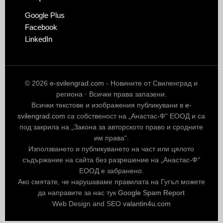
Google Plus
Facebook
LinkedIn
© 2026
e-svilengrad.com
- Новините от Свиленград и
региона · Всички права запазени.
Всички текстове и изображения публикувани в
e-
svilengrad.com
са собственост на „Анастас-Ф“ ЕООД и са
под закрила на „Закона за авторското право и сродните
им права“.
Използването и публикуването на част или цялото
съдържание на сайта без разрешение на „Анастас-Ф“
ЕООД е забранено.
Ако смятате, че нарушаваме правилата на Гугъл можете
да направите за нас тук
Google Spam Report
Web Design and SEO
valantin4u.com