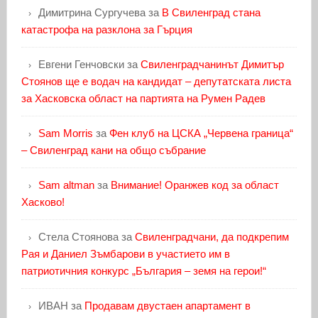
Димитрина Сургучева
за
В Свиленград стана
катастрофа на разклона за Гърция
Евгени Генчовски
за
Свиленградчанинът Димитър
Стоянов ще е водач на кандидат – депутатската листа
за Хасковска област на партията на Румен Радев
Sam Morris
за
Фен клуб на ЦСКА „Червена граница“
– Свиленград кани на общо събрание
Sam altman
за
Внимание! Оранжев код за област
Хасково!
Стела Стоянова
за
Свиленградчани, да подкрепим
Рая и Даниел Зъмбарови в участието им в
патриотичния конкурс „България – земя на герои!“
ИВАН
за
Продавам двустаен апартамент в