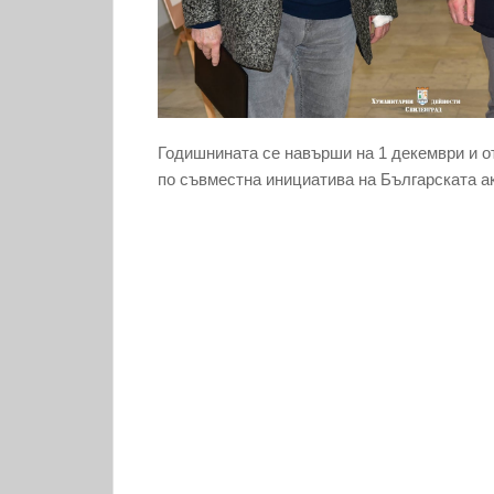
Годишнината се навърши на 1 декември и от
по съвместна инициатива на Българската а