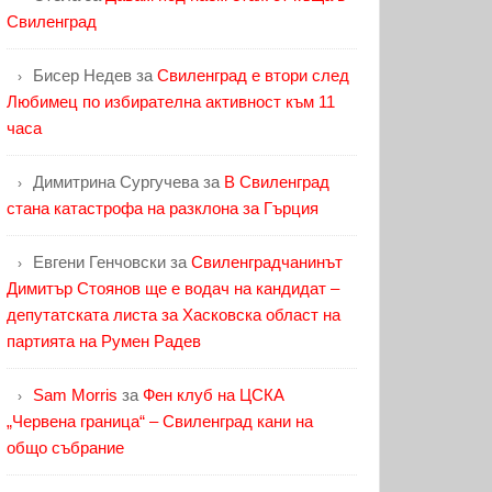
Свиленград
Бисер Недев
за
Свиленград е втори след
Любимец по избирателна активност към 11
часа
Димитрина Сургучева
за
В Свиленград
стана катастрофа на разклона за Гърция
Евгени Генчовски
за
Свиленградчанинът
Димитър Стоянов ще е водач на кандидат –
депутатската листа за Хасковска област на
партията на Румен Радев
Sam Morris
за
Фен клуб на ЦСКА
„Червена граница“ – Свиленград кани на
общо събрание