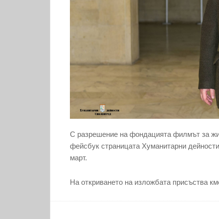
С разрешение на фондацията филмът за жив
фейсбук страницата Хуманитарни дейности 
март.
На откриването на изложбата присъства км