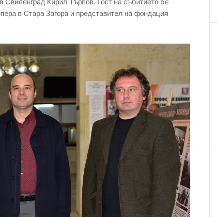
в Свиленград Кирил Търпов. Гост на събитието бе
пера в Стара Загора и представител на фондация