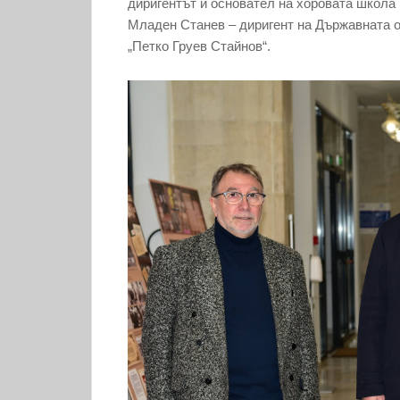
диригентът и основател на хоровата школа 
Младен Станев – диригент на Държавната о
„Петко Груев Стайнов“.