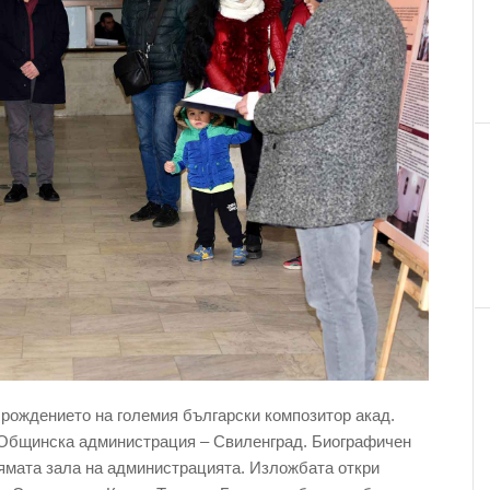
 рождението на големия български композитор акад.
а Общинска администрация – Свиленград. Биографичен
ямата зала на администрацията. Изложбата откри