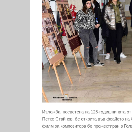
Изложба, посветена на 125-годишнината от
Петко Стайнов, бе открита във фоайето н
филм за композитора бе прожектиран в Гол