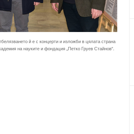
белязването й е с концерти и изложби в цялата страна
кадемия на науките и фондация „Петко Груев Стайнов“.