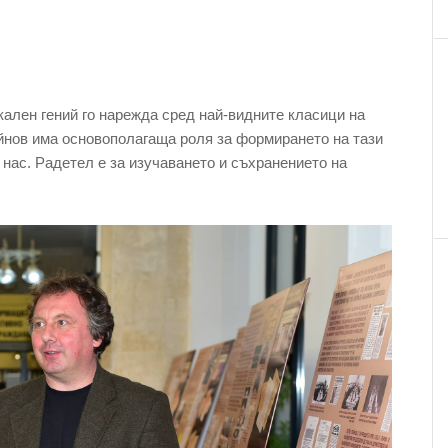
ален гений го нарежда сред най-видните класици на
йнов има основополагаща роля за формирането на тази
 нас. Радетел е за изучаването и съхранението на