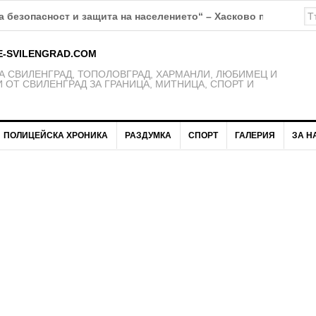
К Свиленград – 1921 получават нови екипи
E-SVILENGRAD.COM
 СВИЛЕНГРАД, ТОПОЛОВГРАД, ХАРМАНЛИ, ЛЮБИМЕЦ И
 ОТ СВИЛЕНГРАД ЗА ГРАНИЦА, МИТНИЦА, СПОРТ И
ПОЛИЦЕЙСКА ХРОНИКА
РАЗДУМКА
СПОРТ
ГАЛЕРИЯ
ЗА Н