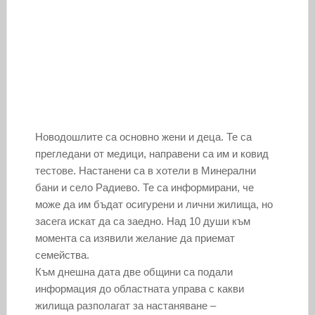
Новодошлите са основно жени и деца. Те са
прегледани от медици, направени са им и ковид
тестове. Настанени са в хотели в Минерални
бани и село Радиево. Те са информирани, че
може да им бъдат осигурени и лични жилища, но
засега искат да са заедно. Над 10 души към
момента са изявили желание да приемат
семейства.
Към днешна дата две общини са подали
информация до областната управа с какви
жилища разполагат за настаняване –