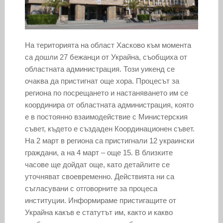
На територията на област Хасково към момента
са дошли 27 бежанци от Украйна, съобщиха от
областната администрация. Този уикенд се
очаква да пристигнат още хора. Процесът за
региона по посрещането и настаняването им се
координира от областната администрация, която
е в постоянно взаимодействие с Министерския
съвет, където е създаден Координационен съвет.
На 2 март в региона са пристигнали 12 украински
граждани, а на 4 март – още 15. В близките
часове ще дойдат още, като детайлите се
уточняват своевременно. Действията ни са
съгласувани с отговорните за процеса
институции. Информираме пристигащите от
Украйна какъв е статутът им, както и какво