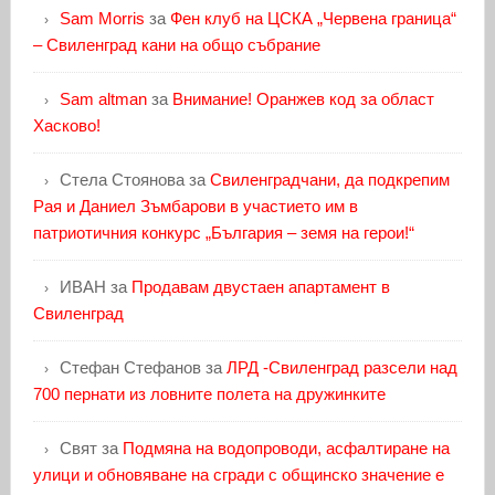
Sam Morris
за
Фен клуб на ЦСКА „Червена граница“
– Свиленград кани на общо събрание
Sam altman
за
Внимание! Оранжев код за област
Хасково!
Стела Стоянова
за
Свиленградчани, да подкрепим
Рая и Даниел Зъмбарови в участието им в
патриотичния конкурс „България – земя на герои!“
ИВАН
за
Продавам двустаен апартамент в
Свиленград
Стефан Стефанов
за
ЛРД -Свиленград разсели над
700 пернати из ловните полета на дружинките
Свят
за
Подмяна на водопроводи, асфалтиране на
улици и обновяване на сгради с общинско значение е