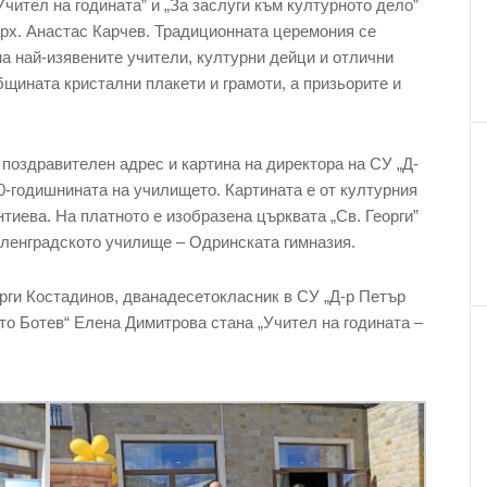
Учител на годината” и „За заслуги към културното дело”
рх. Анастас Карчев. Традиционната церемония се
на най-изявените учители, културни дейци и отлични
щината кристални плакети и грамоти, а призьорите и
поздравителен адрес и картина на директора на СУ „Д-
0-годишнината на училището. Картината е от културния
иева. На платното е изобразена църквата „Св. Георги”
иленградското училище – Одринската гимназия.
еорги Костадинов, дванадесетокласник в СУ „Д-р Петър
то Ботев“ Елена Димитрова стана „Учител на годината –