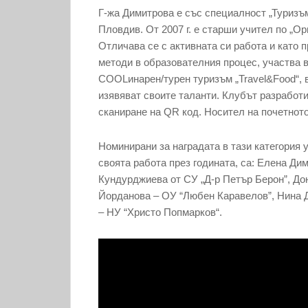
Г-жа Димитрова е със специалност „Туризъм
Пловдив. От 2007 г. е старши учител по „Ор
Отличава се с активната си работа и като 
методи в образователния процес, участва 
COOLинарен/турен туризъм „Travel&Food“, в
изявяват своите таланти. Клубът разработ
сканиране на QR код. Носител на почетното
Номинирани за наградата в тази категория у
своята работа през годината, са: Елена Ди
Кундурджиева от СУ „Д-р Петър Берон”, Дон
Йорданова – ОУ “Любен Каравелов”, Нина 
– НУ “Христо Попмарков“.