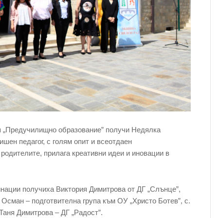
ия „Предучилищно образование” получи Недялка
ишен педагог, с голям опит и всеотдаен
родителите, прилага креативни идеи и иновации в
инации получиха Виктория Димитрова от ДГ „Слънце”,
Осман – подготвителна група към ОУ „Христо Ботев”, с.
Таня Димитрова – ДГ „Радост”.