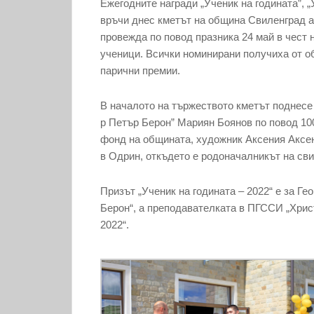
Ежегодните награди „Ученик на годината”, „
връчи днес кметът на община Свиленград а
провежда по повод празника 24 май в чест 
ученици. Всички номинирани получиха от об
парични премии.
В началото на тържеството кметът поднесе 
р Петър Берон” Мариян Боянов по повод 10
фонд на общината, художник Аксения Аксент
в Одрин, откъдето е родоначалникът на св
Призът „Ученик на годината – 2022“ е за Г
Берон“, а преподавателката в ПГССИ „Хрис
2022“.