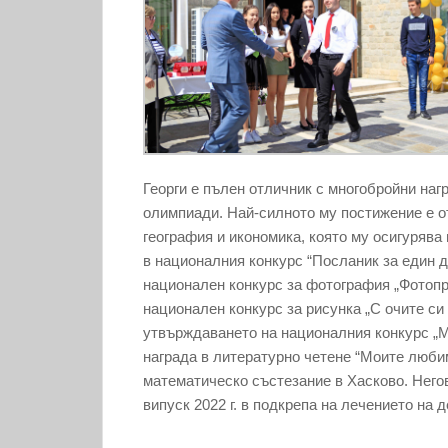
Георги е пълен отличник с многобройни нагр
олимпиади. Най-силното му постижение е о
география и икономика, която му осигурява
в националния конкурс “Посланик за един д
национален конкурс за фотография „Фотопри
национален конкурс за рисунка „С очите си
утвърждаването на националния конкурс „Мо
награда в литературно четене “Моите люби
математическо състезание в Хасково. Него
випуск 2022 г. в подкрепа на лечението на 