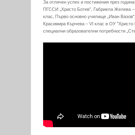
За отличен успех и постижения през година
ПГССИ „Христо Ботев”, Габриела Желева – 
клас, Първо основно училище „Иван Вазов“,
Красимира Кърчева – VI клас в ОУ ”Христо Б
специални образователни потребности „Ст