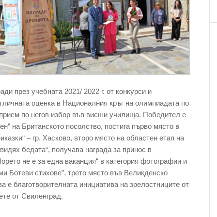
ади през учебната 2021/ 2022 г. от конкурси и
тличната оценка в Националния кръг на олимпиадата по
 прием по негов избор във висши училища. Победител е
ен” на Британското посолство, постига първо място в
казки“ – гр. Хасково, второ място на областен етап на
 видях бедата“, получава награда за принос в
рето не е за една ваканция“ в категория фотографии и
ми Ботеви стихове”, трето място във Великденско
ва е благотворителната инициатива на зрелостниците от
дете от Свиленград.