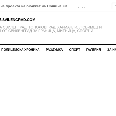
на проекта на бюджет на Община Свиленград за 2026 година
E-SVILENGRAD.COM
 СВИЛЕНГРАД, ТОПОЛОВГРАД, ХАРМАНЛИ, ЛЮБИМЕЦ И
 ОТ СВИЛЕНГРАД ЗА ГРАНИЦА, МИТНИЦА, СПОРТ И
ПОЛИЦЕЙСКА ХРОНИКА
РАЗДУМКА
СПОРТ
ГАЛЕРИЯ
ЗА Н