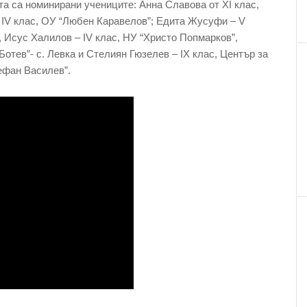
та са номинирани учениците: Анна Славова от XI клас,
IV клас, ОУ “Любен Каравелов”; Едита Жусуфи – V
 Исус Халилов – IV клас, НУ “Христо Попмарков”,
отев”- с. Левка и Стелиян Гюзелев – IX клас, Център за
ефан Василев”.