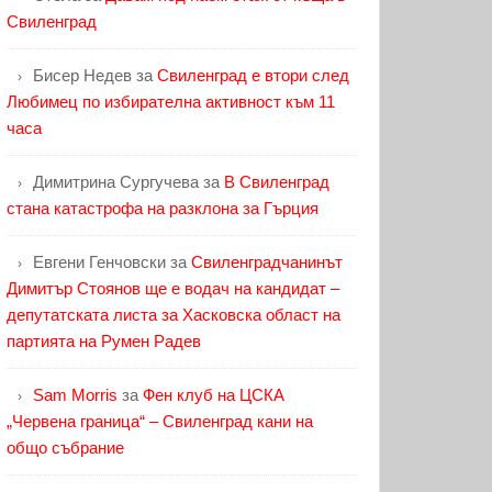
Свиленград
Бисер Недев
за
Свиленград е втори след
Любимец по избирателна активност към 11
часа
Димитрина Сургучева
за
В Свиленград
стана катастрофа на разклона за Гърция
Евгени Генчовски
за
Свиленградчанинът
Димитър Стоянов ще е водач на кандидат –
депутатската листа за Хасковска област на
партията на Румен Радев
Sam Morris
за
Фен клуб на ЦСКА
„Червена граница“ – Свиленград кани на
общо събрание