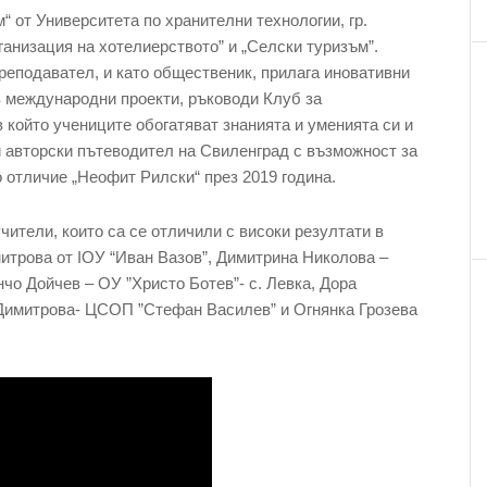
“ от Университета по хранителни технологии, гр.
ганизация на хотелиерството” и „Селски туризъм”.
преподавател, и като общественик, прилага иновативни
в международни проекти, ръководи Клуб за
 който учениците обогатяват знанията и уменията си и
и авторски пътеводител на Свиленград с възможност за
 отличие „Неофит Рилски“ през 2019 година.
чители, които са се отличили с високи резултати в
митрова от ІОУ “Иван Вазов”, Димитрина Николова –
чо Дойчев – ОУ ”Христо Ботев”- с. Левка, Дора
Димитрова- ЦСОП ”Стефан Василев” и Огнянка Грозева