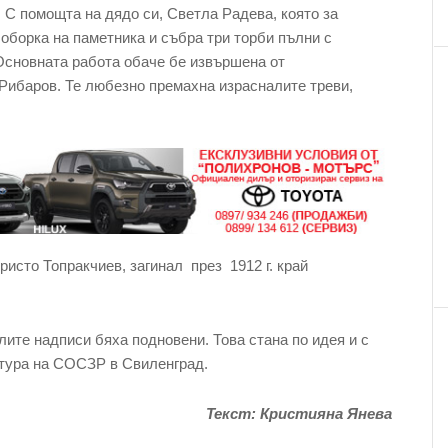
 С помощта на дядо си, Светла Радева, която за
оборка на паметника и събра три торби пълни с
 Основната работа обаче бе извършена от
Рибаров. Те любезно премахна израсналите треви,
ристо Топракчиев, загинал през 1912 г. край
лите надписи бяха подновени. Това стана по идея и с
ктура на СОСЗР в Свиленград.
Текст: Кристияна Янева