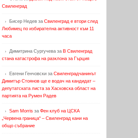
Свиленград
Бисер Недев
за
Свиленград е втори след
Любимец по избирателна активност към 11
часа
Димитрина Сургучева
за
В Свиленград
стана катастрофа на разклона за Гърция
Евгени Генчовски
за
Свиленградчанинът
Димитър Стоянов ще е водач на кандидат –
депутатската листа за Хасковска област на
партията на Румен Радев
Sam Morris
за
Фен клуб на ЦСКА
„Червена граница“ – Свиленград кани на
общо събрание