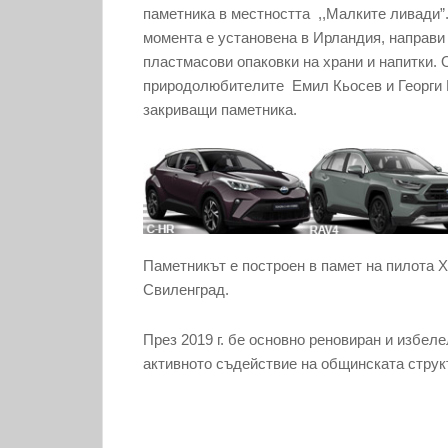
паметника в местността ,,Малките ливади”.
момента е установена в Ирландия, направи 
пластмасови опаковки на храни и напитки.
природолюбителите Емил Кьосев и Георги 
закриващи паметника.
Паметникът е построен в памет на пилота Х
Свиленград.
През 2019 г. бе основно реновиран и избеле
активното съдействие на общинската стру