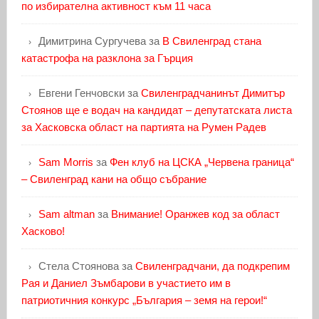
по избирателна активност към 11 часа
Димитрина Сургучева
за
В Свиленград стана
катастрофа на разклона за Гърция
Евгени Генчовски
за
Свиленградчанинът Димитър
Стоянов ще е водач на кандидат – депутатската листа
за Хасковска област на партията на Румен Радев
Sam Morris
за
Фен клуб на ЦСКА „Червена граница“
– Свиленград кани на общо събрание
Sam altman
за
Внимание! Оранжев код за област
Хасково!
Стела Стоянова
за
Свиленградчани, да подкрепим
Рая и Даниел Зъмбарови в участието им в
патриотичния конкурс „България – земя на герои!“