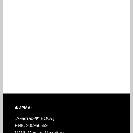
ФИРМА:
„Анастас-Ф” ЕООД
ЕИК: 200956559
МОЛ: Михаил Михайлов