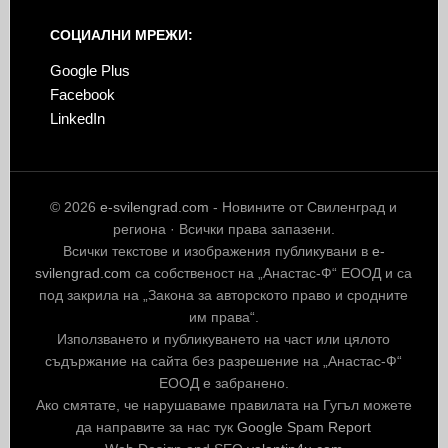
СОЦИАЛНИ МРЕЖИ:
Google Plus
Facebook
LinkedIn
© 2026
e-svilengrad.com
- Новините от Свиленград и
региона · Всички права запазени.
Всички текстове и изображения публикувани в
e-
svilengrad.com
са собственост на „Анастас-Ф“ ЕООД и са
под закрила на „Закона за авторското право и сродните
им права“.
Използването и публикуването на част или цялото
съдържание на сайта без разрешение на „Анастас-Ф“
ЕООД е забранено.
Ако смятате, че нарушаваме правилата на Гугъл можете
да направите за нас тук
Google Spam Report