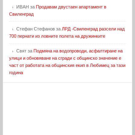
ИВАН
за
Продавам двустаен апартамент в
Свиленград
Стефан Стефанов
за
ЛРД -Свиленград разсели над
700 пернати из ловните полета на дружинките
Свят
за
Подмяна на водопроводи, асфалтиране на
улици и обновяване на сгради с общинско значение е
част от работата на общинския екип в Любимец за тази
година