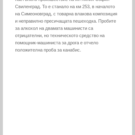
Свиленград. То е станало на км 253, в началото
на Симеоновград, с товарна влакова композиция
и неправилно пресичащата пешеходка. Пробите
за алкохол на двамата машинисти са
отрицателни, но техническото средство на
помощник-машиниста за дрога е отчело
положителна проба за канабис.