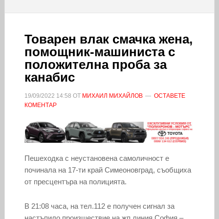
Товарен влак смачка жена,
помощник-машиниста с
положителна проба за
канабис
19/09/2022
14:58
ОТ
МИХАИЛ МИХАЙЛОВ
ОСТАВЕТЕ
КОМЕНТАР
Пешеходка с неустановена самоличност е
починала на 17-ти край Симеоновград, съобщиха
от пресцентъра на полицията.
В 21:08 часа, на тел.112 е получен сигнал за
настъпило произшествие на жп линия София –