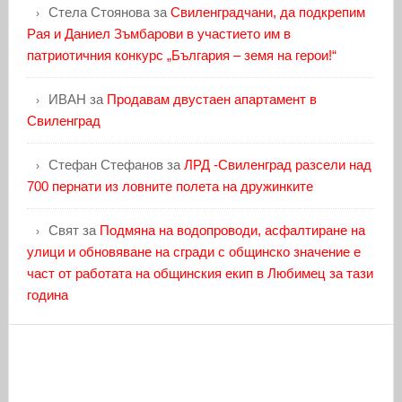
Стела Стоянова
за
Свиленградчани, да подкрепим
Рая и Даниел Зъмбарови в участието им в
патриотичния конкурс „България – земя на герои!“
ИВАН
за
Продавам двустаен апартамент в
Свиленград
Стефан Стефанов
за
ЛРД -Свиленград разсели над
700 пернати из ловните полета на дружинките
Свят
за
Подмяна на водопроводи, асфалтиране на
улици и обновяване на сгради с общинско значение е
част от работата на общинския екип в Любимец за тази
година