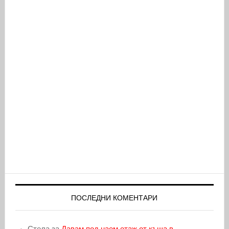
ПОСЛЕДНИ КОМЕНТАРИ
Стела
за
Давам под наем етаж от къща в