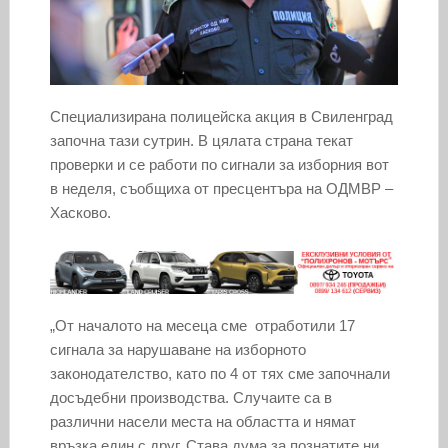
Специализирана полицейска акция в Свиленград
започна тази сутрин. В цялата страна текат
проверки и се работи по сигнали за изборния вот
в неделя, съобщиха от пресцентъра на ОДМВР –
Хасково.
„От началото на месеца сме отработили 17
сигнала за нарушаване на изборното
законодателство, като по 4 от тях сме започнали
досъдебни производства. Случаите са в
различни насели места на областта и нямат
връзка един с друг. Става дума за познатите ни