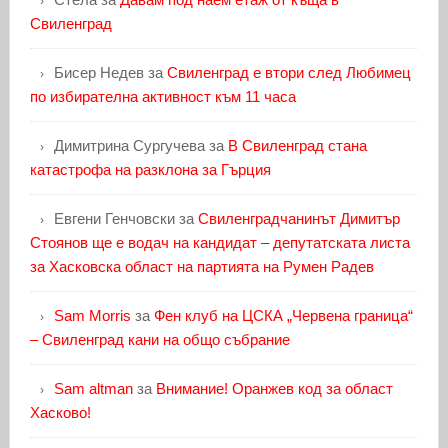
Свиленград
Бисер Недев
за
Свиленград е втори след Любимец
по избирателна активност към 11 часа
Димитрина Сургучева
за
В Свиленград стана
катастрофа на разклона за Гърция
Евгени Генчовски
за
Свиленградчанинът Димитър
Стоянов ще е водач на кандидат – депутатската листа
за Хасковска област на партията на Румен Радев
Sam Morris
за
Фен клуб на ЦСКА „Червена граница“
– Свиленград кани на общо събрание
Sam altman
за
Внимание! Оранжев код за област
Хасково!