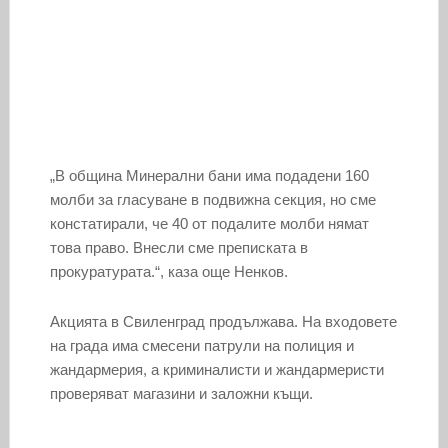
„В община Минерални бани има подадени 160
молби за гласуване в подвижна секция, но сме
констатирали, че 40 от подалите молби нямат
това право. Внесли сме преписката в
прокуратурата.“, каза още Ненков.
Акцията в Свиленград продължава. На входовете
на града има смесени патрули на полиция и
жандармерия, а криминалисти и жандармеристи
проверяват магазини и заложни къщи.