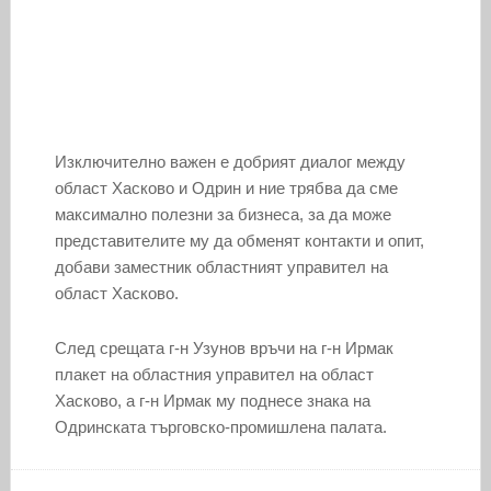
Изключително важен е добрият диалог между
област Хасково и Одрин и ние трябва да сме
максимално полезни за бизнеса, за да може
представителите му да обменят контакти и опит,
добави заместник областният управител на
област Хасково.
След срещата г-н Узунов връчи на г-н Ирмак
плакет на областния управител на област
Хасково, а г-н Ирмак му поднесе знака на
Одринската търговско-промишлена палата.