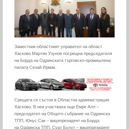
Заместник-областният управител на област
Хасково Мартин Узунов посрещна председателя
на Борда на Одринската търговско-промишлена
палата Сезай Ирмак.
Срещата се състоя в Областна администрация
Хасково. В нея участваха още Емре Алп –
председател на Общото събрание на Одринска
ТПП, Юнус Сак – вицепрезидент на Борда
на Одринска ТПП, Суат Булут – вицепрезидент