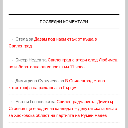
ПОСЛЕДНИ КОМЕНТАРИ
Стела
за
Давам под наем етаж от къща в
Свиленград
Бисер Недев
за
Свиленград е втори след Любимец
по избирателна активност към 11 часа
Димитрина Сургучева
за
В Свиленград стана
катастрофа на разклона за Гърция
Евгени Генчовски
за
Свиленградчанинът Димитър
Стоянов ще е водач на кандидат – депутатската листа
за Хасковска област на партията на Румен Радев