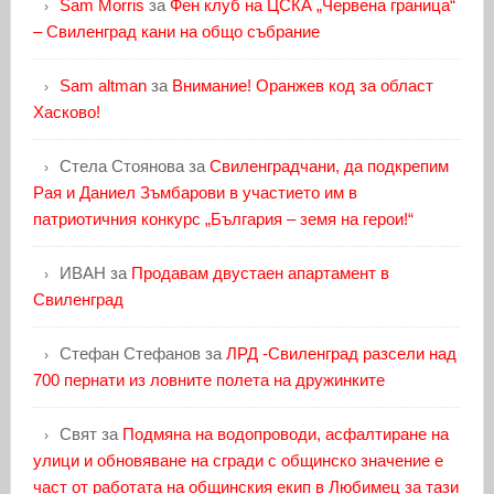
Sam Morris
за
Фен клуб на ЦСКА „Червена граница“
– Свиленград кани на общо събрание
Sam altman
за
Внимание! Оранжев код за област
Хасково!
Стела Стоянова
за
Свиленградчани, да подкрепим
Рая и Даниел Зъмбарови в участието им в
патриотичния конкурс „България – земя на герои!“
ИВАН
за
Продавам двустаен апартамент в
Свиленград
Стефан Стефанов
за
ЛРД -Свиленград разсели над
700 пернати из ловните полета на дружинките
Свят
за
Подмяна на водопроводи, асфалтиране на
улици и обновяване на сгради с общинско значение е
част от работата на общинския екип в Любимец за тази