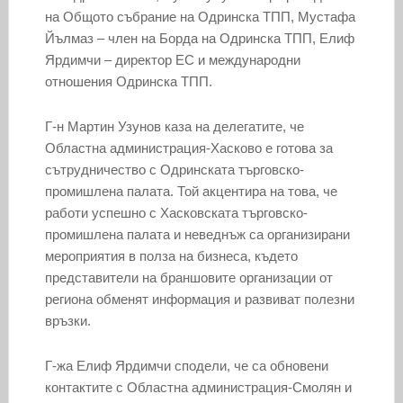
на Общото събрание на Одринска ТПП, Мустафа
Йълмаз – член на Борда на Одринска ТПП, Елиф
Ярдимчи – директор ЕС и международни
отношения Одринска ТПП.
Г-н Мартин Узунов каза на делегатите, че
Областна администрация-Хасково е готова за
сътрудничество с Одринската търговско-
промишлена палата. Той акцентира на това, че
работи успешно с Хасковската търговско-
промишлена палата и неведнъж са организирани
мероприятия в полза на бизнеса, където
представители на браншовите организации от
региона обменят информация и развиват полезни
връзки.
Г-жа Елиф Ярдимчи сподели, че са обновени
контактите с Областна администрация-Смолян и