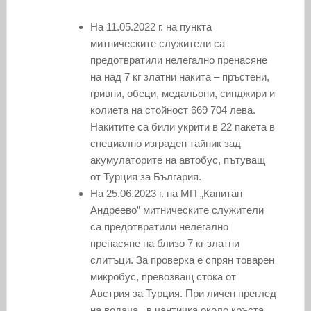
На 11.05.2022 г. на пункта
митническите служители са
предотвратили нелегално пренасяне
на над 7 кг златни накита – пръстени,
гривни, обеци, медальони, синджири и
колиета на стойност 669 704 лева.
Накитите са били укрити в 22 пакета в
специално изграден тайник зад
акумулаторите на автобус, пътуващ
от Турция за България.
На 25.06.2023 г. на МП „Капитан
Андреево” митническите служители
са предотвратили нелегално
пренасяне на близо 7 кг златни
слитъци. За проверка е спрян товарен
микробус, превозващ стока от
Австрия за Турция. При личен преглед
на водача , в чантичка около кръста