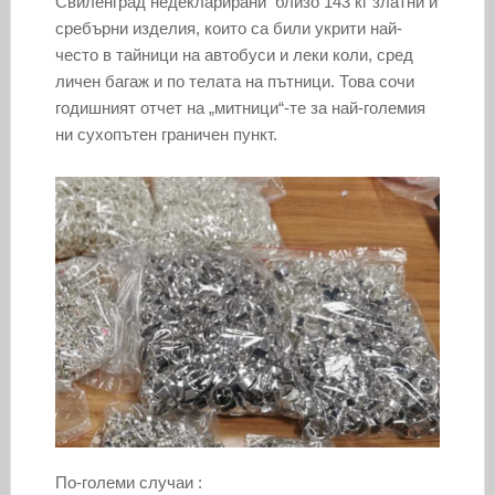
Свиленград недекларирани близо 143 кг златни и
сребърни изделия, които са били укрити най-
често в тайници на автобуси и леки коли, сред
личен багаж и по телата на пътници. Това сочи
годишният отчет на „митници“-те за най-големия
ни сухопътен граничен пункт.
По-големи случаи :