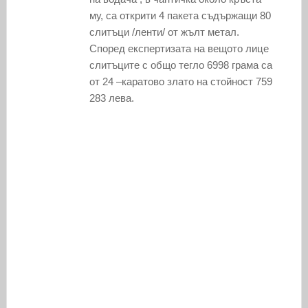
му, са открити 4 пакета съдържащи 80
слитъци /ленти/ от жълт метал.
Според експертизата на вещото лице
слитъците с общо тегло 6998 грама са
от 24 –каратово злато на стойност 759
283 лева.