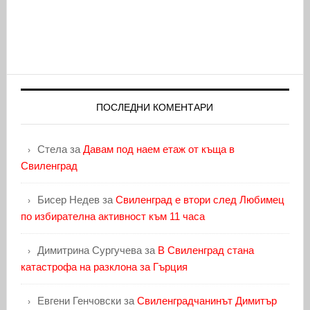
ПОСЛЕДНИ КОМЕНТАРИ
Стела
за
Давам под наем етаж от къща в
Свиленград
Бисер Недев
за
Свиленград е втори след Любимец
по избирателна активност към 11 часа
Димитрина Сургучева
за
В Свиленград стана
катастрофа на разклона за Гърция
Евгени Генчовски
за
Свиленградчанинът Димитър