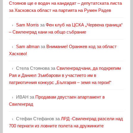
Стоянов ще е водач на кандидат – депутатската листа
за Хасковска област на партията на Румен Радев
Sam Morris
за
Фен клуб на ЦСКА „Червена граница“
– Свиленград кани на общо събрание
Sam altman
за
Внимание! Оранжев код за област
Хасково!
Стела Стоянова
за
Свиленградчани, да подкрепим
Рая и Даниел Зъмбарови в участието им в
патриотичния конкурс „България – земя на герои!“
ИВАН
за
Продавам двустаен апартамент в
Свиленград
Стефан Стефанов
за
ЛРД -Свиленград разсели над
700 пернати из ловните полета на дружинките