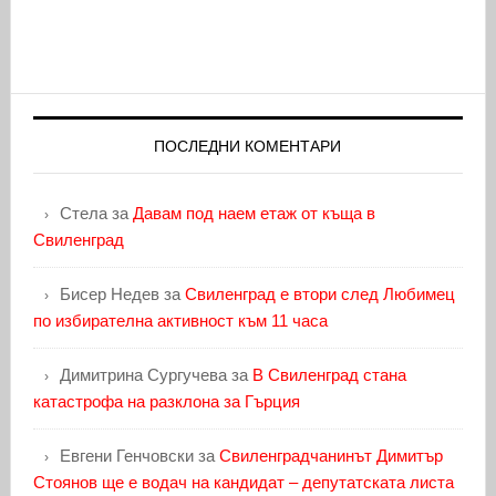
ПОСЛЕДНИ КОМЕНТАРИ
Стела
за
Давам под наем етаж от къща в
Свиленград
Бисер Недев
за
Свиленград е втори след Любимец
по избирателна активност към 11 часа
Димитрина Сургучева
за
В Свиленград стана
катастрофа на разклона за Гърция
Евгени Генчовски
за
Свиленградчанинът Димитър
Стоянов ще е водач на кандидат – депутатската листа