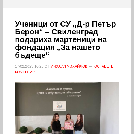
Ученици от СУ „Д-р Петър
Берон“ – Свиленград
подариха мартеници на
фондация „За нашето
бъдеще“
17/02/2023
10:23
ОТ
МИХАИЛ МИХАЙЛОВ
ОСТАВЕТЕ
КОМЕНТАР