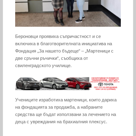
Бероновци проявиха съпричастност и се
включиха в благотворителната инициатива на
Фондация „За нашето бъдеще“ – „Мартеници с
две сръчни ръчички“, съобщиха от
свиленградското училище.
Учениците изработиха мартеници, които дариха
на фондацията за продажба, а набраните
средства ще бъдат използвани за лечението на
деца с увреждания на брахиалния плексус.