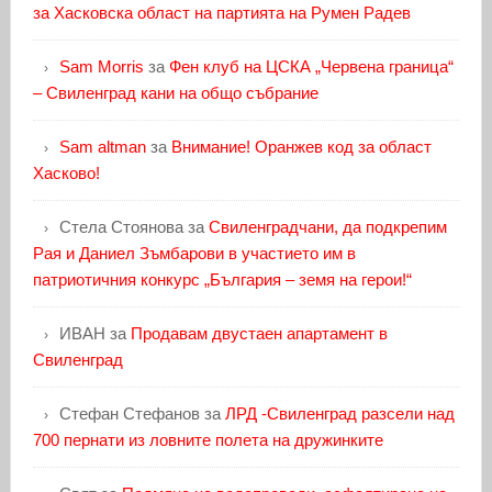
за Хасковска област на партията на Румен Радев
Sam Morris
за
Фен клуб на ЦСКА „Червена граница“
– Свиленград кани на общо събрание
Sam altman
за
Внимание! Оранжев код за област
Хасково!
Стела Стоянова
за
Свиленградчани, да подкрепим
Рая и Даниел Зъмбарови в участието им в
патриотичния конкурс „България – земя на герои!“
ИВАН
за
Продавам двустаен апартамент в
Свиленград
Стефан Стефанов
за
ЛРД -Свиленград разсели над
700 пернати из ловните полета на дружинките