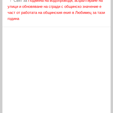
Свят
за
Подмяна на водопроводи, асфалтиране на
улици и обновяване на сгради с общинско значение е
част от работата на общинския екип в Любимец за тази
година