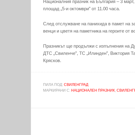
Националния празник на България – 3 март
площад „5-и октомври” от 11.00 часа.
След отслужване на панихида в памет на з
венци и цветя на паметника на героите от 
Празникът ще продължи с изпълнения на Ду
ДТС „Свиленче”, ТС „Илинден”, Виктория Та
Крясков.
ПИЛА ПОД:
СВИЛЕНГРАД
МАРКИРАНИ С:
НАЦИОНАЛЕН ПРАЗНИК
,
СВИЛЕНГ