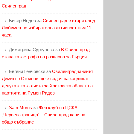
Свиленград
Бисер Недев
за
Свиленград е втори след
Любимец по избирателна активност към 11
часа
Димитрина Сургучева
за
В Свиленград
стана катастрофа на разклона за Гърция
Евгени Генчовски
за
Свиленградчанинът
Димитър Стоянов ще е водач на кандидат –
депутатската листа за Хасковска област на
партията на Румен Радев
Sam Morris
за
Фен клуб на ЦСКА
„Червена граница“ – Свиленград кани на
общо събрание