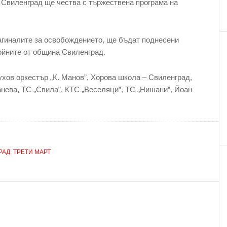
, Свиленград ще чества с тържествена програма на
агиналите за освобождението, ще бъдат поднесени
войните от община Свиленград.
хов оркестър „К. Манов”, Хорова школа – Свиленград,
нева, ТС „Свила”, КТС „Веселяци”, ТС „Нишани”, Йоан
РАД
,
ТРЕТИ МАРТ